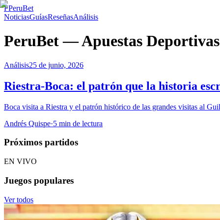
P
PeruBet
Noticias
Guías
Reseñas
Análisis
PeruBet
—
Apuestas Deportivas
Análisis
25 de junio, 2026
Riestra-Boca: el patrón que la historia esc
Boca visita a Riestra y el patrón histórico de las grandes visitas al Gu
Andrés Quispe
·
5 min
de lectura
Próximos partidos
EN VIVO
Juegos populares
Ver todos