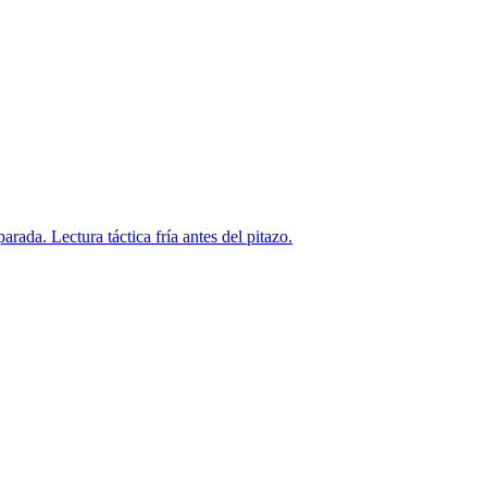
arada. Lectura táctica fría antes del pitazo.