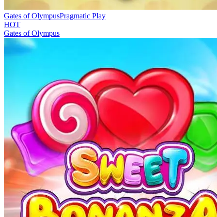
Gates of Olympus
Pragmatic Play
HOT
Gates of Olympus