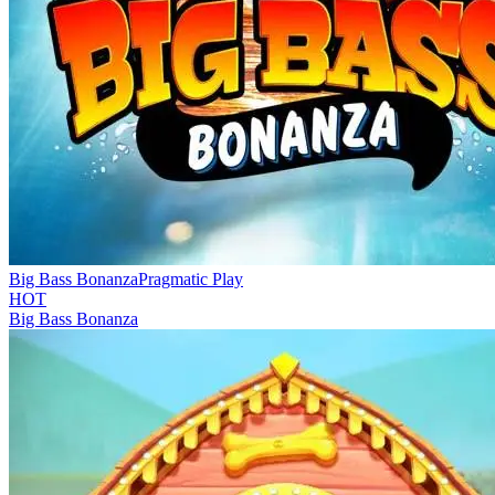
Big Bass Bonanza
Pragmatic Play
HOT
Big Bass Bonanza