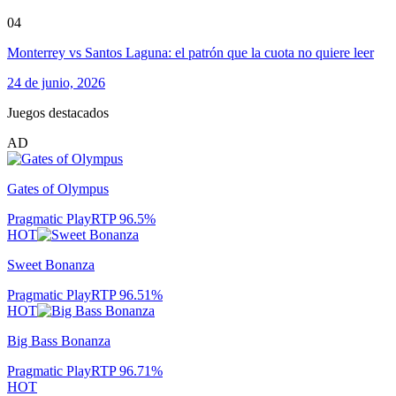
04
Monterrey vs Santos Laguna: el patrón que la cuota no quiere leer
24 de junio, 2026
Juegos destacados
AD
Gates of Olympus
Pragmatic Play
RTP
96.5
%
HOT
Sweet Bonanza
Pragmatic Play
RTP
96.51
%
HOT
Big Bass Bonanza
Pragmatic Play
RTP
96.71
%
HOT