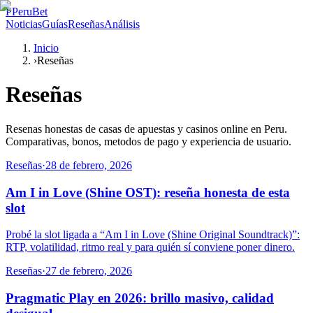
P
PeruBet
Noticias
Guías
Reseñas
Análisis
Inicio
›
Reseñas
Reseñas
Resenas honestas de casas de apuestas y casinos online en Peru.
Comparativas, bonos, metodos de pago y experiencia de usuario.
Reseñas
·
28 de febrero, 2026
Am I in Love (Shine OST): reseña honesta de esta
slot
Probé la slot ligada a “Am I in Love (Shine Original Soundtrack)”:
RTP, volatilidad, ritmo real y para quién sí conviene poner dinero.
Reseñas
·
27 de febrero, 2026
Pragmatic Play en 2026: brillo masivo, calidad