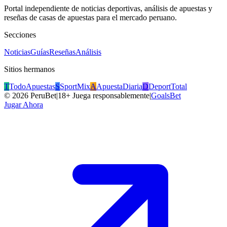
Portal independiente de noticias deportivas, análisis de apuestas y
reseñas de casas de apuestas para el mercado peruano.
Secciones
Noticias
Guías
Reseñas
Análisis
Sitios hermanos
T
TodoApuestas
S
SportMix
A
ApuestaDiaria
D
DeportTotal
©
2026
PeruBet
|
18+ Juega responsablemente
|
GoalsBet
Jugar Ahora