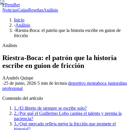
P
PeruBet
Noticias
Guías
Reseñas
Análisis
Inicio
›
Análisis
›
Riestra-Boca: el patrón que la historia escribe en guion de
fricción
Análisis
Riestra-Boca: el patrón que la historia
escribe en guion de fricción
A
Andrés Quispe
·
25 de junio, 2026
·
5 min
de lectura
·
deportivo riestra
boca juniors
liga
profesional
Contenido del artículo
1.
¿El libreto de siempre se escribe solo?
2.
¿Por qué el Guillermo Lobo castiga el talento y premia la
paciencia?
3.
¿Qué mercado refleja mejor la fricción que promete el
historial?