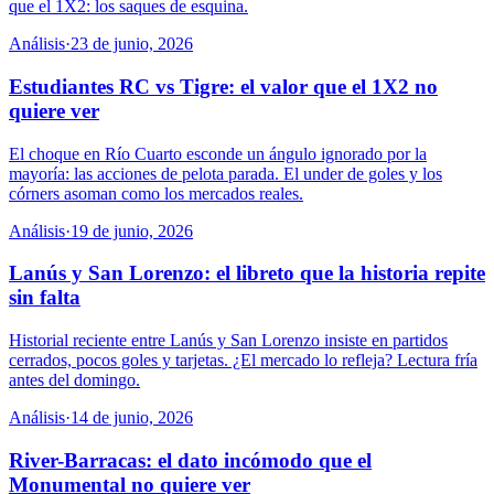
que el 1X2: los saques de esquina.
Análisis
·
23 de junio, 2026
Estudiantes RC vs Tigre: el valor que el 1X2 no
quiere ver
El choque en Río Cuarto esconde un ángulo ignorado por la
mayoría: las acciones de pelota parada. El under de goles y los
córners asoman como los mercados reales.
Análisis
·
19 de junio, 2026
Lanús y San Lorenzo: el libreto que la historia repite
sin falta
Historial reciente entre Lanús y San Lorenzo insiste en partidos
cerrados, pocos goles y tarjetas. ¿El mercado lo refleja? Lectura fría
antes del domingo.
Análisis
·
14 de junio, 2026
River-Barracas: el dato incómodo que el
Monumental no quiere ver