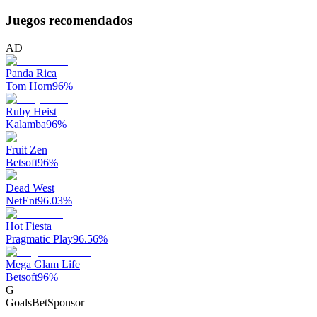
Juegos recomendados
AD
Panda Rica
Tom Horn
96
%
Ruby Heist
Kalamba
96
%
Fruit Zen
Betsoft
96
%
Dead West
NetEnt
96.03
%
Hot Fiesta
Pragmatic Play
96.56
%
Mega Glam Life
Betsoft
96
%
G
GoalsBet
Sponsor