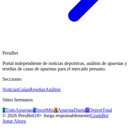
PeruBet
Portal independiente de noticias deportivas, análisis de apuestas y
reseñas de casas de apuestas para el mercado peruano.
Secciones
Noticias
Guías
Reseñas
Análisis
Sitios hermanos
T
TodoApuestas
S
SportMix
A
ApuestaDiaria
D
DeportTotal
©
2026
PeruBet
|
18+ Juega responsablemente
|
GoalsBet
Jugar Ahora