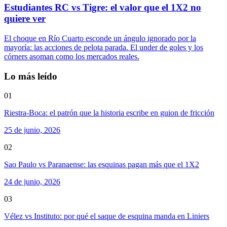
Estudiantes RC vs Tigre: el valor que el 1X2 no
quiere ver
El choque en Río Cuarto esconde un ángulo ignorado por la
mayoría: las acciones de pelota parada. El under de goles y los
córners asoman como los mercados reales.
Lo más leído
01
Riestra-Boca: el patrón que la historia escribe en guion de fricción
25 de junio, 2026
02
Sao Paulo vs Paranaense: las esquinas pagan más que el 1X2
24 de junio, 2026
03
Vélez vs Instituto: por qué el saque de esquina manda en Liniers