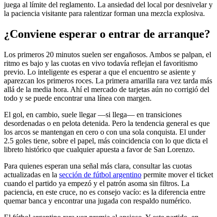
juega al límite del reglamento. La ansiedad del local por desnivelar y
la paciencia visitante para ralentizar forman una mezcla explosiva.
¿Conviene esperar o entrar de arranque?
Los primeros 20 minutos suelen ser engañosos. Ambos se palpan, el
ritmo es bajo y las cuotas en vivo todavía reflejan el favoritismo
previo. Lo inteligente es esperar a que el encuentro se asiente y
aparezcan los primeros roces. La primera amarilla rara vez tarda más
allá de la media hora. Ahí el mercado de tarjetas aún no corrigió del
todo y se puede encontrar una línea con margen.
El gol, en cambio, suele llegar —si llega— en transiciones
desordenadas o en pelota detenida. Pero la tendencia general es que
los arcos se mantengan en cero o con una sola conquista. El under
2.5 goles tiene, sobre el papel, más coincidencia con lo que dicta el
libreto histórico que cualquier apuesta a favor de San Lorenzo.
Para quienes esperan una señal más clara, consultar las cuotas
actualizadas en la
sección de fútbol argentino
permite mover el ticket
cuando el partido ya empezó y el patrón asoma sin filtros. La
paciencia, en este cruce, no es consejo vacío: es la diferencia entre
quemar banca y encontrar una jugada con respaldo numérico.