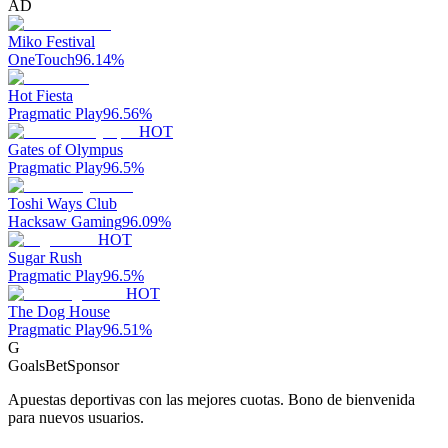
AD
Miko Festival
OneTouch
96.14
%
Hot Fiesta
Pragmatic Play
96.56
%
HOT
Gates of Olympus
Pragmatic Play
96.5
%
Toshi Ways Club
Hacksaw Gaming
96.09
%
HOT
Sugar Rush
Pragmatic Play
96.5
%
HOT
The Dog House
Pragmatic Play
96.51
%
G
GoalsBet
Sponsor
Apuestas deportivas con las mejores cuotas. Bono de bienvenida
para nuevos usuarios.