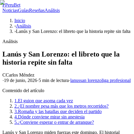
P
PeruBet
Noticias
Guías
Reseñas
Análisis
Inicio
›
Análisis
›
Lanús y San Lorenzo: el libreto que la historia repite sin falta
Análisis
Lanús y San Lorenzo: el libreto que la
historia repite sin falta
C
Carlos Méndez
·
19 de junio, 2026
·
5 min
de lectura
·
lanus
san lorenzo
liga profesional
Contenido del artículo
1.
El guion que asoma cada vez
2.
¿El nombre pesa más que los metros recorridos?
3.
Romaña y las batallas que deciden el partido
4.
Dónde conviene mirar sin anestesia
5.
¿Conviene esperar o entrar de arranque?
Lanús y San Lorenzo miden fuerzas este domingo. El historial