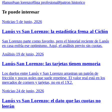
#
lanus
#
san lorenzo
#
liga profesional
#
patron historico
Te puede interesar
Noticias
·
5 de junio, 2026
Lanús vs San Lorenzo: la estadística frena al Ciclón
San Lorenzo parte como favorito, pero el historial reciente de Lanús
en casa enfría ese optimismo. Aquí, el análisis previo sin cuotas.
Análisis
·
19 de junio, 2026
Lanús-San Lorenzo: las tarjetas tienen memoria
Los duelos entre Lanús y San Lorenzo arrastran un patrón de
fricción y pocos goles que suele repetirse. El valor real está en los
mercados de corners y tarjetas, no en el 1X2.
Noticias
·
24 de junio, 2026
Lanús vs San Lorenzo: el dato que las cuotas no
leerán