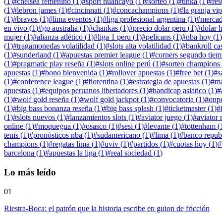
(
1
)
#
chelsea femenino
(
1
)
#
sport huancayo
(
1
)
#
sorteo
(
1
)
#
tinka
(
1
)
#
res
(
1
)
#
lebron james
(
1
)
#
cincinnati
(
1
)
#
concachampions
(
1
)
#
la granja vi
(
1
)
#
bravos
(
1
)
#
lima eventos
(
1
)
#
liga profesional argentina
(
1
)
#
mercad
en vivo
(
1
)
#
gp australia
(
1
)
#
chankas
(
1
)
#
precio dolar peru
(
1
)
#
dolar 
mujer
(
1
)
#
alianza atlético
(
1
)
#
liga 1 peru
(
1
)
#
pelicans
(
1
)
#
nba hoy
(
1
)
(
1
)
#
tragamonedas volatilidad
(
1
)
#
slots alta volatilidad
(
1
)
#
bankroll ca
(
1
)
#
sunderland
(
1
)
#
apuestas premier league
(
1
)
#
corners segundo tie
(
1
)
#
pragmatic play reseña
(
1
)
#
slots online perú
(
1
)
#
sorteo champions
apuestas
(
1
)
#
bono bienvenida
(
1
)
#
rollover apuestas
(
1
)
#
free bet
(
1
)
#
s
(
1
)
#
conference league
(
1
)
#
fiorentina
(
1
)
#
estrategia de apuestas
(
1
)
#
m
apuestas
(
1
)
#
equipos peruanos libertadores
(
1
)
#
handicap asiatico
(
1
)
#
(
1
)
#
wolf gold reseña
(
1
)
#
wolf gold jackpot
(
1
)
#
convocatoria
(
1
)
#
onp
(
1
)
#
big bass bonanza reseña
(
1
)
#
big bass splash
(
1
)
#
ticketmaster
(
1
)
#
(
1
)
#
slots nuevos
(
1
)
#
lanzamientos slots
(
1
)
#
aviator juego
(
1
)
#
aviator 
online
(
1
)
#
moquegua
(
1
)
#
osasco
(
1
)
#
sesi
(
1
)
#
levante
(
1
)
#
tottenham
(
tenis
(
1
)
#
pronósticos nba
(
1
)
#
sudamericano
(
1
)
#
lima
(
1
)
#
banco repub
champions
(
1
)
#
regatas lima
(
1
)
#
uviv
(
1
)
#
partidos
(
1
)
#
cuotas hoy
(
1
)
#
barcelona
(
1
)
#
apuestas la liga
(
1
)
#
real sociedad
(
1
)
Lo más leído
01
Riestra-Boca: el patrón que la historia escribe en guion de fricción