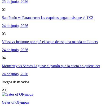
25 de junio, 2026
02
Sao Paulo vs Paranaense: las esquinas pagan más que el 1X2
24 de junio, 2026
03
Vélez vs Instituto: por qué el saque de esquina manda en Liniers
24 de junio, 2026
04
Monterrey vs Santos Laguna: el patrón que la cuota no quiere leer
24 de junio, 2026
Juegos destacados
AD
Gates of Olympus