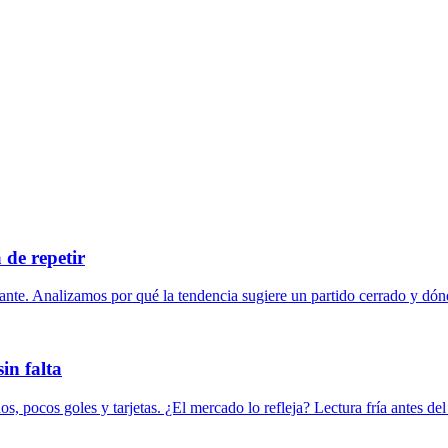
 de repetir
tante. Analizamos por qué la tendencia sugiere un partido cerrado y dónd
in falta
os, pocos goles y tarjetas. ¿El mercado lo refleja? Lectura fría antes d