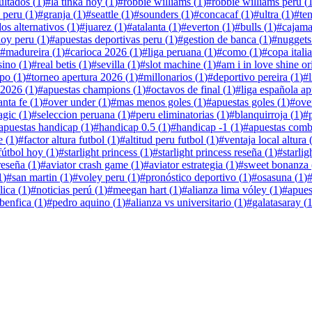
ultados
(
1
)
#
la tinka hoy
(
1
)
#
robbie williams
(
1
)
#
robbie williams peru
(
p peru
(
1
)
#
granja
(
1
)
#
seattle
(
1
)
#
sounders
(
1
)
#
concacaf
(
1
)
#
ultra
(
1
)
#
te
os alternativos
(
1
)
#
juarez
(
1
)
#
atalanta
(
1
)
#
everton
(
1
)
#
bulls
(
1
)
#
cajama
hoy peru
(
1
)
#
apuestas deportivas peru
(
1
)
#
gestion de banca
(
1
)
#
nuggets
#
madureira
(
1
)
#
carioca 2026
(
1
)
#
liga peruana
(
1
)
#
como
(
1
)
#
copa italia
sino
(
1
)
#
real betis
(
1
)
#
sevilla
(
1
)
#
slot machine
(
1
)
#
am i in love shine o
mpo
(
1
)
#
torneo apertura 2026
(
1
)
#
millonarios
(
1
)
#
deportivo pereira
(
1
)
#
 2026
(
1
)
#
apuestas champions
(
1
)
#
octavos de final
(
1
)
#
liga española ap
anta fe
(
1
)
#
over under
(
1
)
#
mas menos goles
(
1
)
#
apuestas goles
(
1
)
#
ove
agic
(
1
)
#
seleccion peruana
(
1
)
#
peru eliminatorias
(
1
)
#
blanquirroja
(
1
)
#
apuestas handicap
(
1
)
#
handicap 0.5
(
1
)
#
handicap -1
(
1
)
#
apuestas comb
e
(
1
)
#
factor altura futbol
(
1
)
#
altitud peru futbol
(
1
)
#
ventaja local altura
fútbol hoy
(
1
)
#
starlight princess
(
1
)
#
starlight princess reseña
(
1
)
#
starlig
reseña
(
1
)
#
aviator crash game
(
1
)
#
aviator estrategia
(
1
)
#
sweet bonanza
1
)
#
san martin
(
1
)
#
voley peru
(
1
)
#
pronóstico deportivo
(
1
)
#
osasuna
(
1
)
lica
(
1
)
#
noticias perú
(
1
)
#
meegan hart
(
1
)
#
alianza lima vóley
(
1
)
#
apues
benfica
(
1
)
#
pedro aquino
(
1
)
#
alianza vs universitario
(
1
)
#
galatasaray
(