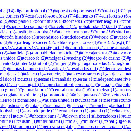
nba
(
14
)
#
liga profesional
(
13
)
#
apuestas deportivas
(
13
)
#
cuotas
(
13
)
#
ap
tas corners
(
8
)
#
ecuabet
(
8
)
#
botafogo
(
7
)
#
flamengo
(
7
)
#
san lorenzo
(
6
)
co
(
5
)
#
sao paulo
(
5
)
#
corinthians
(
5
)
#
corners
(
5
)
#
premier league
(
5
)
#
cor
y
(
4
)
#
saques de esquina
(
4
)
#
barcelona
(
4
)
#
probabilidad
(
4
)
#
adt
(
4
)
#
cie
sfield
(
3
)
#
instituto cordoba
(
3
)
#
atletico tucuman
(
3
)
#
remo
(
3
)
#
estudiant
#
patrón histórico
(
3
)
#
pronóstico
(
3
)
#
atletico-mg
(
3
)
#
vitoria
(
3
)
#
vasco 
co
(
3
)
#
major league soccer
(
3
)
#
tabla de posiciones
(
3
)
#
nba
(
3
)
#
psg
(
3
)
#
ltics
(
3
)
#
warriors
(
3
)
#
bodø/glimt
(
3
)
#
patron historico
(
2
)
#
serie a brasile
b
(
2
)
#
banfield
(
2
)
#
probabilidad implícita
(
2
)
#
utc cajamarca
(
2
)
#
ucv mo
s unidos
(
2
)
#
cusco fc
(
2
)
#
melgar
(
2
)
#
racing
(
2
)
#
juegos de casino
(
2
)
#
p
miento
(
2
)
#
inter
(
2
)
#
futbol
(
2
)
#
mujer
(
2
)
#
rtp tragamonedas
(
2
)
#
tragamo
a
(
2
)
#
cuotas baloncesto
(
2
)
#
voley
(
2
)
#
resultados uni
(
2
)
#
deportivo riest
 tarjetas
(
1
)
#
táctica
(
1
)
#
man city
(
1
)
#
apuestas tarjetas
(
1
)
#
tarjetas amar
clásico
(
1
)
#
cuotas apuestas
(
1
)
#
analisis apuestas
(
1
)
#
independiente riva
kas
(
1
)
#
tarjetas liga 1
(
1
)
#
apuestas futbol peruano
(
1
)
#
genoa
(
1
)
#
napoli
ico grau
(
1
)
#
gimnasia m.
(
1
)
#
central cordoba
(
1
)
#
fbc melgar
(
1
)
#
pronos
w england revolution
(
1
)
#
toronto fc
(
1
)
#
mls apuestas
(
1
)
#
cruzeiro vs b
ileirao
(
1
)
#
charlotte
(
1
)
#
atlanta united
(
1
)
#
cuotas mls
(
1
)
#
seattle sound
 de justicia
(
1
)
#
junta
(
1
)
#
nacional
(
1
)
#
justicia
(
1
)
#
monchengladbach
(
1
louisville
(
1
)
#
orlando pride
(
1
)
#
ecuabet com
(
1
)
#
puebla
(
1
)
#
celta de v
ntry
(
1
)
#
city
(
1
)
#
phoenix suns
(
1
)
#
play-in nba
(
1
)
#
libertadores
(
1
)
#
ale
online
(
1
)
#
austin
(
1
)
#
inter miami
(
1
)
#
mls
(
1
)
#
thunder
(
1
)
#
shai gilgeou
vivo
(
1
)
#
hora peru
(
1
)
#
perú vs senegal
(
1
)
#
amistoso internacional
(
1
)
#