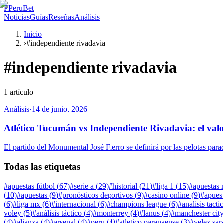
P
PeruBet
Noticias
Guías
Reseñas
Análisis
Inicio
›
#independiente rivadavia
#
independiente rivadavia
1
artículo
Análisis
·
14 de junio, 2026
Atlético Tucumán vs Independiente Rivadavia: el val
El partido del Monumental José Fierro se definirá por las pelotas para
Todas las etiquetas
#
apuestas fútbol
(
67
)
#
serie a
(
29
)
#
historial
(
21
)
#
liga 1
(
15
)
#
apuestas 
(
10
)
#
apuestas
(
9
)
#
pronósticos deportivos
(
9
)
#
casino online
(
9
)
#
apues
(
6
)
#
liga mx
(
6
)
#
internacional
(
6
)
#
champions league
(
6
)
#
analisis tacti
voley
(
5
)
#
análisis táctico
(
4
)
#
monterrey
(
4
)
#
lanus
(
4
)
#
manchester cit
(
4
)
#
alianza
(
4
)
#
arsenal
(
4
)
#
peru
(
4
)
#
atletico paranaense
(
3
)
#
velez sar