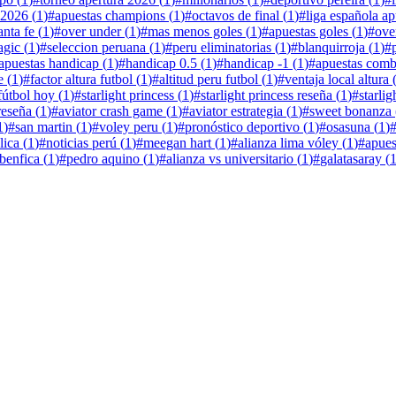
 2026
(
1
)
#
apuestas champions
(
1
)
#
octavos de final
(
1
)
#
liga española ap
anta fe
(
1
)
#
over under
(
1
)
#
mas menos goles
(
1
)
#
apuestas goles
(
1
)
#
ove
agic
(
1
)
#
seleccion peruana
(
1
)
#
peru eliminatorias
(
1
)
#
blanquirroja
(
1
)
#
apuestas handicap
(
1
)
#
handicap 0.5
(
1
)
#
handicap -1
(
1
)
#
apuestas comb
e
(
1
)
#
factor altura futbol
(
1
)
#
altitud peru futbol
(
1
)
#
ventaja local altura
fútbol hoy
(
1
)
#
starlight princess
(
1
)
#
starlight princess reseña
(
1
)
#
starlig
reseña
(
1
)
#
aviator crash game
(
1
)
#
aviator estrategia
(
1
)
#
sweet bonanza
1
)
#
san martin
(
1
)
#
voley peru
(
1
)
#
pronóstico deportivo
(
1
)
#
osasuna
(
1
)
lica
(
1
)
#
noticias perú
(
1
)
#
meegan hart
(
1
)
#
alianza lima vóley
(
1
)
#
apues
benfica
(
1
)
#
pedro aquino
(
1
)
#
alianza vs universitario
(
1
)
#
galatasaray
(