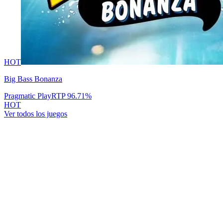
HOT
Big Bass Bonanza
Pragmatic Play
RTP
96.71
%
HOT
Ver todos los juegos