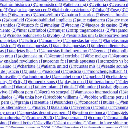
#
patrón histórico
(
3
)
#
pronóstico
(
3
)
#
atletico-mg
(
3
)
#
vitoria
(
3
)
#
vasco 
co
(
3
)
#
major league soccer
(
3
)
#
tabla de posiciones
(
3
)
#
nba
(
3
)
#
psg
(
3
)
#
ltics
(
3
)
#
warriors
(
3
)
#
bodø/glimt
(
3
)
#
patron historico
(
2
)
#
serie a brasile
b
(
2
)
#
banfield
(
2
)
#
probabilidad implícita
(
2
)
#
utc cajamarca
(
2
)
#
ucv mo
s unidos
(
2
)
#
cusco fc
(
2
)
#
melgar
(
2
)
#
racing
(
2
)
#
juegos de casino
(
2
)
#
p
miento
(
2
)
#
inter
(
2
)
#
futbol
(
2
)
#
mujer
(
2
)
#
rtp tragamonedas
(
2
)
#
tragamo
a
(
2
)
#
cuotas baloncesto
(
2
)
#
voley
(
2
)
#
resultados uni
(
2
)
#
deportivo riest
 tarjetas
(
1
)
#
táctica
(
1
)
#
man city
(
1
)
#
apuestas tarjetas
(
1
)
#
tarjetas amar
clásico
(
1
)
#
cuotas apuestas
(
1
)
#
analisis apuestas
(
1
)
#
independiente riva
kas
(
1
)
#
tarjetas liga 1
(
1
)
#
apuestas futbol peruano
(
1
)
#
genoa
(
1
)
#
napoli
ico grau
(
1
)
#
gimnasia m.
(
1
)
#
central cordoba
(
1
)
#
fbc melgar
(
1
)
#
pronos
w england revolution
(
1
)
#
toronto fc
(
1
)
#
mls apuestas
(
1
)
#
cruzeiro vs b
ileirao
(
1
)
#
charlotte
(
1
)
#
atlanta united
(
1
)
#
cuotas mls
(
1
)
#
seattle sound
 de justicia
(
1
)
#
junta
(
1
)
#
nacional
(
1
)
#
justicia
(
1
)
#
monchengladbach
(
1
louisville
(
1
)
#
orlando pride
(
1
)
#
ecuabet com
(
1
)
#
puebla
(
1
)
#
celta de v
ntry
(
1
)
#
city
(
1
)
#
phoenix suns
(
1
)
#
play-in nba
(
1
)
#
libertadores
(
1
)
#
ale
online
(
1
)
#
austin
(
1
)
#
inter miami
(
1
)
#
mls
(
1
)
#
thunder
(
1
)
#
shai gilgeou
vivo
(
1
)
#
hora peru
(
1
)
#
perú vs senegal
(
1
)
#
amistoso internacional
(
1
)
#
ultados
(
1
)
#
la tinka hoy
(
1
)
#
robbie williams
(
1
)
#
robbie williams peru
(
p peru
(
1
)
#
granja
(
1
)
#
seattle
(
1
)
#
sounders
(
1
)
#
concacaf
(
1
)
#
ultra
(
1
)
#
te
os alternativos
(
1
)
#
juarez
(
1
)
#
atalanta
(
1
)
#
everton
(
1
)
#
bulls
(
1
)
#
cajama
hoy peru
(
1
)
#
apuestas deportivas peru
(
1
)
#
gestion de banca
(
1
)
#
nuggets
#
madureira
(
1
)
#
carioca 2026
(
1
)
#
liga peruana
(
1
)
#
como
(
1
)
#
copa italia
sino
(
1
)
#
real betis
(
1
)
#
sevilla
(
1
)
#
slot machine
(
1
)
#
am i in love shine o
mpo
(
1
)
#
torneo apertura 2026
(
1
)
#
millonarios
(
1
)
#
deportivo pereira
(
1
)
#