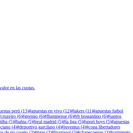
alor en las cuotas.
uestas perú
(
13
)
#
apuestas en vivo
(
12
)
#
lakers
(
11
)
#
apuestas futbol
#
cruzeiro
(
6
)
#
gremio
(
6
)
#
fluminense
(
6
)
#
rb bragantino
(
6
)
#
santos
itiba
(
5
)
#
bahia
(
5
)
#
real madrid
(
5
)
#
la liga
(
5
)
#
sport boys
(
5
)
#
apuestas
nciano
(
4
)
#
deportivo garcilaso
(
4
)
#
juventus
(
4
)
#
copa libertadores
es de rio cuarto
(
3
)
#
tigre
(
3
)
#
liverpool
(
3
)
#
chapecoense
(
3
)
#
sarmiento