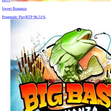
HOT
Sweet Bonanza
Pragmatic Play
RTP
96.51
%