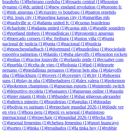
brasileño
(
1
)
#
belgrano cordoba
(
1
)
#
rosario central
(
1
)
#
houston
dynamo
(
1
)
#
dc united
(
1
)
#
new england revolution
(
1
)
#
toronto fc
(
1
)
#
mls apuestas
(
1
)
#
cruzeiro vs botafogo
(
1
)
#
patron repetido
(
1
)
#
st. louis city
(
1
)
#
sporting kansas city
(
1
)
#
amarillas mls
(
1
)
#
nashville sc
(
1
)
#
atlanta united fc
(
1
)
#
cuotas brasileirao
(
1
)
#
charlotte
(
1
)
#
atlanta united
(
1
)
#
cuotas mls
(
1
)
#
seattle sounders
(
1
)
#
portland timbers
(
1
)
#
estadísticas
(
1
)
#
pronostico apuestas
(
1
)
#
mercado corners
(
1
)
#
sc freiburg
(
1
)
#
aston villa
(
1
)
#
junta
nacional de justicia
(
1
)
#
junta
(
1
)
#
nacional
(
1
)
#
justicia
(
1
)
#
monchengladbach
(
1
)
#
dortmund
(
1
)
#
bundesliga
(
1
)
#
sociedade
esportiva palmeiras
(
1
)
#
danilo
(
1
)
#
nba playoffs
(
1
)
#
houston rockets
(
1
)
#
milan
(
1
)
#
racing louisville
(
1
)
#
orlando pride
(
1
)
#
ecuabet com
(
1
)
#
puebla
(
1
)
#
celta de vigo
(
1
)
#
bolonia
(
1
)
#
ipd
(
1
)
#
deporte
peruano
(
1
)
#
medallistas peruanos
(
1
)
#
prop bets nba
(
1
)
#
playoffs
nba
(
1
)
#
blackburn
(
1
)
#
rovers
(
1
)
#
coventry
(
1
)
#
city
(
1
)
#
phoenix
suns
(
1
)
#
play-in nba
(
1
)
#
libertadores
(
1
)
#
alex valera
(
1
)
#
pokemon
(
1
)
#
pokemon champions
(
1
)
#
apuestas esports
(
1
)
#
nintendo switch
(
1
)
#
deportivo recoleta
(
1
)
#
jaguares
(
1
)
#
apuestas online
(
1
)
#
austin
(
1
)
#
inter miami
(
1
)
#
mls
(
1
)
#
thunder
(
1
)
#
shai gilgeous-alexander
(
1
)
#
atletico mineiro
(
1
)
#
brasileirao
(
1
)
#
aguilas
(
1
)
#
doradas
(
1
)
#
bolivia vs surinam
(
1
)
#
repechaje mundial 2026
(
1
)
#
dónde ver
en vivo
(
1
)
#
hora peru
(
1
)
#
perú vs senegal
(
1
)
#
amistoso
internacional
(
1
)
#
repechaje
(
1
)
#
mundial 2026
(
1
)
#
fecha fifa
(
1
)
#
arsenal femenino
(
1
)
#
chelsea femenino
(
1
)
#
sport huancayo
(
1
)
#
sorteo
(
1
)
#
tinka
(
1
)
#
resultados
(
1
)
#
la tinka hoy
(
1
)
#
robbie