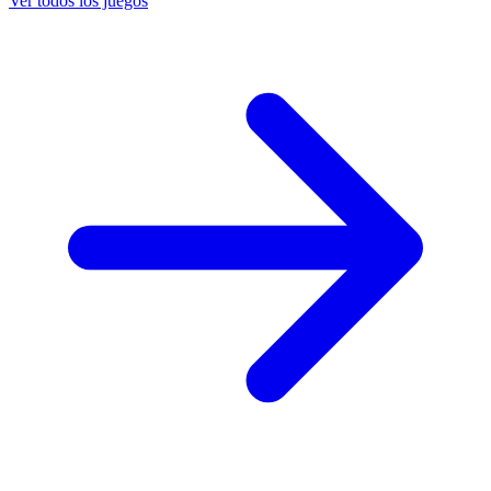
Ver todos los juegos