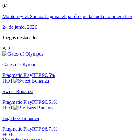
04
Monterrey vs Santos Laguna: el patrón que la cuota no quiere leer
24 de junio, 2026
Juegos destacados
AD
Gates of Olympus
Pragmatic Play
RTP
96.5
%
HOT
Sweet Bonanza
Pragmatic Play
RTP
96.51
%
HOT
Big Bass Bonanza
Pragmatic Play
RTP
96.71
%
HOT