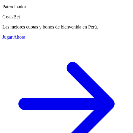
Patrocinador
GoalsBet
Las mejores cuotas y bonos de bienvenida en Perú.
Jugar Ahora