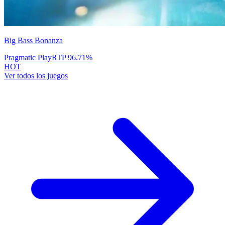
Big Bass Bonanza
Pragmatic Play
RTP
96.71
%
HOT
Ver todos los juegos