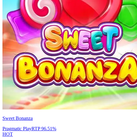
Sweet Bonanza
Pragmatic Play
RTP
96.51
%
HOT