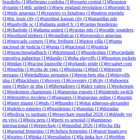
brasileño
(
1
)
#
belgrano cordoba
(
1
)
#
rosario central
(
1
)
#
houston
dynamo
(
1
)
#
dc united
(
1
)
#
new england revolution
(
1
)
#
toronto fc
(
1
)
#
mls apuestas
(
1
)
#
cruzeiro vs botafogo
(
1
)
#
patron repetido
(
1
)
#
st. louis city
(
1
)
#
sporting kansas city
(
1
)
#
amarillas mls
(
1
)
#
nashville sc
(
1
)
#
atlanta united fc
(
1
)
#
cuotas brasileirao
(
1
)
#
charlotte
(
1
)
#
atlanta united
(
1
)
#
cuotas mls
(
1
)
#
seattle sounders
(
1
)
#
portland timbers
(
1
)
#
estadísticas
(
1
)
#
pronostico apuestas
(
1
)
#
mercado corners
(
1
)
#
sc freiburg
(
1
)
#
aston villa
(
1
)
#
junta
nacional de justicia
(
1
)
#
junta
(
1
)
#
nacional
(
1
)
#
justicia
(
1
)
#
monchengladbach
(
1
)
#
dortmund
(
1
)
#
bundesliga
(
1
)
#
sociedade
esportiva palmeiras
(
1
)
#
danilo
(
1
)
#
nba playoffs
(
1
)
#
houston rockets
(
1
)
#
milan
(
1
)
#
racing louisville
(
1
)
#
orlando pride
(
1
)
#
ecuabet com
(
1
)
#
puebla
(
1
)
#
celta de vigo
(
1
)
#
bolonia
(
1
)
#
ipd
(
1
)
#
deporte
peruano
(
1
)
#
medallistas peruanos
(
1
)
#
prop bets nba
(
1
)
#
playoffs
nba
(
1
)
#
blackburn
(
1
)
#
rovers
(
1
)
#
coventry
(
1
)
#
city
(
1
)
#
phoenix
suns
(
1
)
#
play-in nba
(
1
)
#
libertadores
(
1
)
#
alex valera
(
1
)
#
pokemon
(
1
)
#
pokemon champions
(
1
)
#
apuestas esports
(
1
)
#
nintendo switch
(
1
)
#
deportivo recoleta
(
1
)
#
jaguares
(
1
)
#
apuestas online
(
1
)
#
austin
(
1
)
#
inter miami
(
1
)
#
mls
(
1
)
#
thunder
(
1
)
#
shai gilgeous-alexander
(
1
)
#
atletico mineiro
(
1
)
#
brasileirao
(
1
)
#
aguilas
(
1
)
#
doradas
(
1
)
#
bolivia vs surinam
(
1
)
#
repechaje mundial 2026
(
1
)
#
dónde ver
en vivo
(
1
)
#
hora peru
(
1
)
#
perú vs senegal
(
1
)
#
amistoso
internacional
(
1
)
#
repechaje
(
1
)
#
mundial 2026
(
1
)
#
fecha fifa
(
1
)
#
arsenal femenino
(
1
)
#
chelsea femenino
(
1
)
#
sport huancayo
(
1
)
#
sorteo
(
1
)
#
tinka
(
1
)
#
resultados
(
1
)
#
la tinka hoy
(
1
)
#
robbie