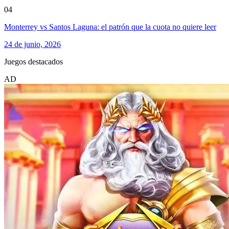
04
Monterrey vs Santos Laguna: el patrón que la cuota no quiere leer
24 de junio, 2026
Juegos destacados
AD