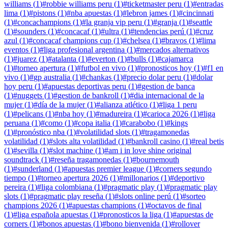
williams
(
1
)
#
robbie williams peru
(
1
)
#
ticketmaster peru
(
1
)
#
entradas
lima
(
1
)
#
pistons
(
1
)
#
nba apuestas
(
1
)
#
lebron james
(
1
)
#
cincinnati
(
1
)
#
concachampions
(
1
)
#
la granja vip peru
(
1
)
#
granja
(
1
)
#
seattle
(
1
)
#
sounders
(
1
)
#
concacaf
(
1
)
#
ultra
(
1
)
#
tendencias perú
(
1
)
#
cruz
azul
(
1
)
#
concacaf champions cup
(
1
)
#
chelsea
(
1
)
#
bravos
(
1
)
#
lima
eventos
(
1
)
#
liga profesional argentina
(
1
)
#
mercados alternativos
(
1
)
#
juarez
(
1
)
#
atalanta
(
1
)
#
everton
(
1
)
#
bulls
(
1
)
#
cajamarca
(
1
)
#
torneo apertura
(
1
)
#
futbol en vivo
(
1
)
#
pronosticos hoy
(
1
)
#
f1 en
vivo
(
1
)
#
gp australia
(
1
)
#
chankas
(
1
)
#
precio dolar peru
(
1
)
#
dolar
hoy peru
(
1
)
#
apuestas deportivas peru
(
1
)
#
gestion de banca
(
1
)
#
nuggets
(
1
)
#
gestion de bankroll
(
1
)
#
dia internacional de la
mujer
(
1
)
#
día de la mujer
(
1
)
#
alianza atlético
(
1
)
#
liga 1 peru
(
1
)
#
pelicans
(
1
)
#
nba hoy
(
1
)
#
madureira
(
1
)
#
carioca 2026
(
1
)
#
liga
peruana
(
1
)
#
como
(
1
)
#
copa italia
(
1
)
#
carabobo
(
1
)
#
kings
(
1
)
#
pronóstico nba
(
1
)
#
volatilidad slots
(
1
)
#
tragamonedas
volatilidad
(
1
)
#
slots alta volatilidad
(
1
)
#
bankroll casino
(
1
)
#
real betis
(
1
)
#
sevilla
(
1
)
#
slot machine
(
1
)
#
am i in love shine original
soundtrack
(
1
)
#
reseña tragamonedas
(
1
)
#
bournemouth
(
1
)
#
sunderland
(
1
)
#
apuestas premier league
(
1
)
#
corners segundo
tiempo
(
1
)
#
torneo apertura 2026
(
1
)
#
millonarios
(
1
)
#
deportivo
pereira
(
1
)
#
liga colombiana
(
1
)
#
pragmatic play
(
1
)
#
pragmatic play
slots
(
1
)
#
pragmatic play reseña
(
1
)
#
slots online perú
(
1
)
#
sorteo
champions 2026
(
1
)
#
apuestas champions
(
1
)
#
octavos de final
(
1
)
#
liga española apuestas
(
1
)
#
pronosticos la liga
(
1
)
#
apuestas de
corners
(
1
)
#
bonos apuestas
(
1
)
#
bono bienvenida
(
1
)
#
rollover