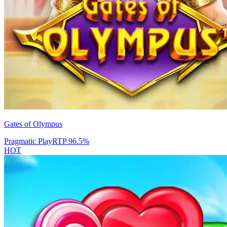
Gates of Olympus
Pragmatic Play
RTP
96.5
%
HOT