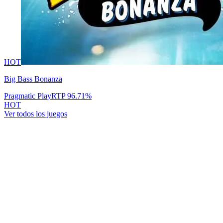
HOT
Big Bass Bonanza
Pragmatic Play
RTP
96.71
%
HOT
Ver todos los juegos