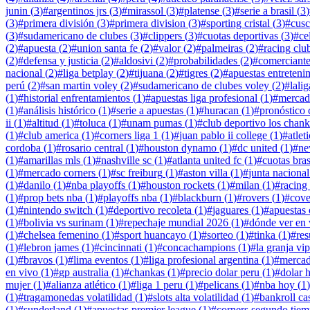
junin
(
3
)
#
argentinos jrs
(
3
)
#
mirassol
(
3
)
#
platense
(
3
)
#
serie a brasil
(
3
)
(
3
)
#
primera división
(
3
)
#
primera division
(
3
)
#
sporting cristal
(
3
)
#
cus
(
3
)
#
sudamericano de clubes
(
3
)
#
clippers
(
3
)
#
cuotas deportivas
(
3
)
#
ce
(
2
)
#
apuesta
(
2
)
#
union santa fe
(
2
)
#
valor
(
2
)
#
palmeiras
(
2
)
#
racing clu
(
2
)
#
defensa y justicia
(
2
)
#
aldosivi
(
2
)
#
probabilidades
(
2
)
#
comerciante
nacional
(
2
)
#
liga betplay
(
2
)
#
tijuana
(
2
)
#
tigres
(
2
)
#
apuestas entreteni
perú
(
2
)
#
san martin voley
(
2
)
#
sudamericano de clubes voley
(
2
)
#
lalig
(
1
)
#
historial enfrentamientos
(
1
)
#
apuestas liga profesional
(
1
)
#
mercado
(
1
)
#
análisis histórico
(
1
)
#
serie a apuestas
(
1
)
#
huracan
(
1
)
#
pronóstico 
ii
(
1
)
#
altitud
(
1
)
#
toluca
(
1
)
#
unam pumas
(
1
)
#
club deportivo los chan
(
1
)
#
club america
(
1
)
#
corners liga 1
(
1
)
#
juan pablo ii college
(
1
)
#
atlet
cordoba
(
1
)
#
rosario central
(
1
)
#
houston dynamo
(
1
)
#
dc united
(
1
)
#
ne
(
1
)
#
amarillas mls
(
1
)
#
nashville sc
(
1
)
#
atlanta united fc
(
1
)
#
cuotas bras
(
1
)
#
mercado corners
(
1
)
#
sc freiburg
(
1
)
#
aston villa
(
1
)
#
junta nacional
(
1
)
#
danilo
(
1
)
#
nba playoffs
(
1
)
#
houston rockets
(
1
)
#
milan
(
1
)
#
racing 
(
1
)
#
prop bets nba
(
1
)
#
playoffs nba
(
1
)
#
blackburn
(
1
)
#
rovers
(
1
)
#
cove
(
1
)
#
nintendo switch
(
1
)
#
deportivo recoleta
(
1
)
#
jaguares
(
1
)
#
apuestas 
(
1
)
#
bolivia vs surinam
(
1
)
#
repechaje mundial 2026
(
1
)
#
dónde ver en 
(
1
)
#
chelsea femenino
(
1
)
#
sport huancayo
(
1
)
#
sorteo
(
1
)
#
tinka
(
1
)
#
res
(
1
)
#
lebron james
(
1
)
#
cincinnati
(
1
)
#
concachampions
(
1
)
#
la granja vi
(
1
)
#
bravos
(
1
)
#
lima eventos
(
1
)
#
liga profesional argentina
(
1
)
#
mercad
en vivo
(
1
)
#
gp australia
(
1
)
#
chankas
(
1
)
#
precio dolar peru
(
1
)
#
dolar 
mujer
(
1
)
#
alianza atlético
(
1
)
#
liga 1 peru
(
1
)
#
pelicans
(
1
)
#
nba hoy
(
1
)
(
1
)
#
tragamonedas volatilidad
(
1
)
#
slots alta volatilidad
(
1
)
#
bankroll ca
(
1
)
#
sunderland
(
1
)
#
apuestas premier league
(
1
)
#
corners segundo tie