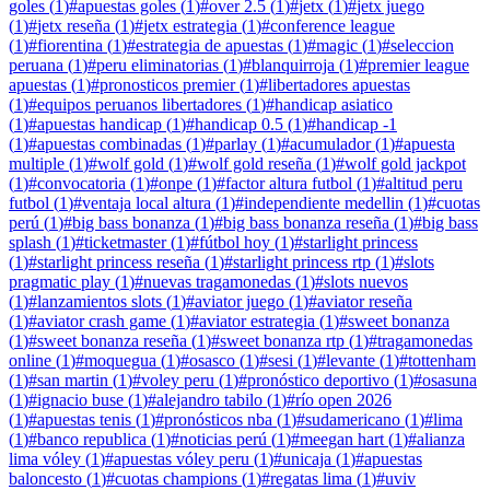
goles
(
1
)
#
apuestas goles
(
1
)
#
over 2.5
(
1
)
#
jetx
(
1
)
#
jetx juego
(
1
)
#
jetx reseña
(
1
)
#
jetx estrategia
(
1
)
#
conference league
(
1
)
#
fiorentina
(
1
)
#
estrategia de apuestas
(
1
)
#
magic
(
1
)
#
seleccion
peruana
(
1
)
#
peru eliminatorias
(
1
)
#
blanquirroja
(
1
)
#
premier league
apuestas
(
1
)
#
pronosticos premier
(
1
)
#
libertadores apuestas
(
1
)
#
equipos peruanos libertadores
(
1
)
#
handicap asiatico
(
1
)
#
apuestas handicap
(
1
)
#
handicap 0.5
(
1
)
#
handicap -1
(
1
)
#
apuestas combinadas
(
1
)
#
parlay
(
1
)
#
acumulador
(
1
)
#
apuesta
multiple
(
1
)
#
wolf gold
(
1
)
#
wolf gold reseña
(
1
)
#
wolf gold jackpot
(
1
)
#
convocatoria
(
1
)
#
onpe
(
1
)
#
factor altura futbol
(
1
)
#
altitud peru
futbol
(
1
)
#
ventaja local altura
(
1
)
#
independiente medellin
(
1
)
#
cuotas
perú
(
1
)
#
big bass bonanza
(
1
)
#
big bass bonanza reseña
(
1
)
#
big bass
splash
(
1
)
#
ticketmaster
(
1
)
#
fútbol hoy
(
1
)
#
starlight princess
(
1
)
#
starlight princess reseña
(
1
)
#
starlight princess rtp
(
1
)
#
slots
pragmatic play
(
1
)
#
nuevas tragamonedas
(
1
)
#
slots nuevos
(
1
)
#
lanzamientos slots
(
1
)
#
aviator juego
(
1
)
#
aviator reseña
(
1
)
#
aviator crash game
(
1
)
#
aviator estrategia
(
1
)
#
sweet bonanza
(
1
)
#
sweet bonanza reseña
(
1
)
#
sweet bonanza rtp
(
1
)
#
tragamonedas
online
(
1
)
#
moquegua
(
1
)
#
osasco
(
1
)
#
sesi
(
1
)
#
levante
(
1
)
#
tottenham
(
1
)
#
san martin
(
1
)
#
voley peru
(
1
)
#
pronóstico deportivo
(
1
)
#
osasuna
(
1
)
#
ignacio buse
(
1
)
#
alejandro tabilo
(
1
)
#
río open 2026
(
1
)
#
apuestas tenis
(
1
)
#
pronósticos nba
(
1
)
#
sudamericano
(
1
)
#
lima
(
1
)
#
banco republica
(
1
)
#
noticias perú
(
1
)
#
meegan hart
(
1
)
#
alianza
lima vóley
(
1
)
#
apuestas vóley peru
(
1
)
#
unicaja
(
1
)
#
apuestas
baloncesto
(
1
)
#
cuotas champions
(
1
)
#
regatas lima
(
1
)
#
uviv