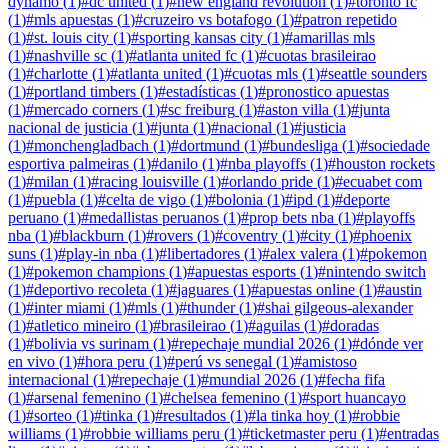
dynamo
(
1
)
#
dc united
(
1
)
#
new england revolution
(
1
)
#
toronto fc
(
1
)
#
mls apuestas
(
1
)
#
cruzeiro vs botafogo
(
1
)
#
patron repetido
(
1
)
#
st. louis city
(
1
)
#
sporting kansas city
(
1
)
#
amarillas mls
(
1
)
#
nashville sc
(
1
)
#
atlanta united fc
(
1
)
#
cuotas brasileirao
(
1
)
#
charlotte
(
1
)
#
atlanta united
(
1
)
#
cuotas mls
(
1
)
#
seattle sounders
(
1
)
#
portland timbers
(
1
)
#
estadísticas
(
1
)
#
pronostico apuestas
(
1
)
#
mercado corners
(
1
)
#
sc freiburg
(
1
)
#
aston villa
(
1
)
#
junta
nacional de justicia
(
1
)
#
junta
(
1
)
#
nacional
(
1
)
#
justicia
(
1
)
#
monchengladbach
(
1
)
#
dortmund
(
1
)
#
bundesliga
(
1
)
#
sociedade
esportiva palmeiras
(
1
)
#
danilo
(
1
)
#
nba playoffs
(
1
)
#
houston rockets
(
1
)
#
milan
(
1
)
#
racing louisville
(
1
)
#
orlando pride
(
1
)
#
ecuabet com
(
1
)
#
puebla
(
1
)
#
celta de vigo
(
1
)
#
bolonia
(
1
)
#
ipd
(
1
)
#
deporte
peruano
(
1
)
#
medallistas peruanos
(
1
)
#
prop bets nba
(
1
)
#
playoffs
nba
(
1
)
#
blackburn
(
1
)
#
rovers
(
1
)
#
coventry
(
1
)
#
city
(
1
)
#
phoenix
suns
(
1
)
#
play-in nba
(
1
)
#
libertadores
(
1
)
#
alex valera
(
1
)
#
pokemon
(
1
)
#
pokemon champions
(
1
)
#
apuestas esports
(
1
)
#
nintendo switch
(
1
)
#
deportivo recoleta
(
1
)
#
jaguares
(
1
)
#
apuestas online
(
1
)
#
austin
(
1
)
#
inter miami
(
1
)
#
mls
(
1
)
#
thunder
(
1
)
#
shai gilgeous-alexander
(
1
)
#
atletico mineiro
(
1
)
#
brasileirao
(
1
)
#
aguilas
(
1
)
#
doradas
(
1
)
#
bolivia vs surinam
(
1
)
#
repechaje mundial 2026
(
1
)
#
dónde ver
en vivo
(
1
)
#
hora peru
(
1
)
#
perú vs senegal
(
1
)
#
amistoso
internacional
(
1
)
#
repechaje
(
1
)
#
mundial 2026
(
1
)
#
fecha fifa
(
1
)
#
arsenal femenino
(
1
)
#
chelsea femenino
(
1
)
#
sport huancayo
(
1
)
#
sorteo
(
1
)
#
tinka
(
1
)
#
resultados
(
1
)
#
la tinka hoy
(
1
)
#
robbie
williams
(
1
)
#
robbie williams peru
(
1
)
#
ticketmaster peru
(
1
)
#
entradas