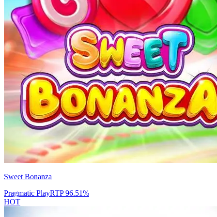
Sweet Bonanza
Pragmatic Play
RTP
96.51
%
HOT