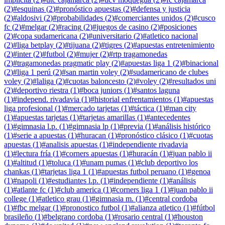
(
2
)
#
esquinas
(
2
)
#
pronóstico apuestas
(
2
)
#
defensa y justicia
(
2
)
#
aldosivi
(
2
)
#
probabilidades
(
2
)
#
comerciantes unidos
(
2
)
#
cusco
fc
(
2
)
#
melgar
(
2
)
#
racing
(
2
)
#
juegos de casino
(
2
)
#
posiciones
(
2
)
#
copa sudamericana
(
2
)
#
universitario
(
2
)
#
atletico nacional
(
2
)
#
liga betplay
(
2
)
#
tijuana
(
2
)
#
tigres
(
2
)
#
apuestas entretenimiento
(
2
)
#
inter
(
2
)
#
futbol
(
2
)
#
mujer
(
2
)
#
rtp tragamonedas
(
2
)
#
tragamonedas pragmatic play
(
2
)
#
apuestas liga 1
(
2
)
#
binacional
(
2
)
#
liga 1 perú
(
2
)
#
san martin voley
(
2
)
#
sudamericano de clubes
voley
(
2
)
#
laliga
(
2
)
#
cuotas baloncesto
(
2
)
#
voley
(
2
)
#
resultados uni
(
2
)
#
deportivo riestra
(
1
)
#
boca juniors
(
1
)
#
santos laguna
(
1
)
#
independ. rivadavia
(
1
)
#
historial enfrentamientos
(
1
)
#
apuestas
liga profesional
(
1
)
#
mercado tarjetas
(
1
)
#
táctica
(
1
)
#
man city
(
1
)
#
apuestas tarjetas
(
1
)
#
tarjetas amarillas
(
1
)
#
antecedentes
(
1
)
#
gimnasia l.p.
(
1
)
#
gimnasia lp
(
1
)
#
previa
(
1
)
#
análisis histórico
(
1
)
#
serie a apuestas
(
1
)
#
huracan
(
1
)
#
pronóstico clásico
(
1
)
#
cuotas
apuestas
(
1
)
#
analisis apuestas
(
1
)
#
independiente rivadavia
(
1
)
#
lectura fría
(
1
)
#
corners apuestas
(
1
)
#
huracán
(
1
)
#
juan pablo ii
(
1
)
#
altitud
(
1
)
#
toluca
(
1
)
#
unam pumas
(
1
)
#
club deportivo los
chankas
(
1
)
#
tarjetas liga 1
(
1
)
#
apuestas futbol peruano
(
1
)
#
genoa
(
1
)
#
napoli
(
1
)
#
estudiantes l.p.
(
1
)
#
independiente
(
1
)
#
análisis
(
1
)
#
atlante fc
(
1
)
#
club america
(
1
)
#
corners liga 1
(
1
)
#
juan pablo ii
college
(
1
)
#
atletico grau
(
1
)
#
gimnasia m.
(
1
)
#
central cordoba
(
1
)
#
fbc melgar
(
1
)
#
pronostico futbol
(
1
)
#
alianza atletico
(
1
)
#
fútbol
brasileño
(
1
)
#
belgrano cordoba
(
1
)
#
rosario central
(
1
)
#
houston