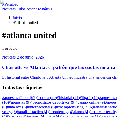
P
PeruBet
Noticias
Guías
Reseñas
Análisis
Inicio
›
#atlanta united
#
atlanta united
1
artículo
Noticias
·
2 de junio, 2026
Charlotte vs Atlanta: el patrón que las cuotas no alca
El historial entre Charlotte y Atlanta United muestra una tendencia cla
Todas las etiquetas
#
apuestas fútbol
(
67
)
#
serie a
(
29
)
#
historial
(
21
)
#
liga 1
(
15
)
#
apuestas 
(
10
)
#
apuestas
(
9
)
#
pronósticos deportivos
(
9
)
#
casino online
(
9
)
#
apues
(
6
)
#
liga mx
(
6
)
#
internacional
(
6
)
#
champions league
(
6
)
#
analisis tacti
voley
(
5
)
#
análisis táctico
(
4
)
#
monterrey
(
4
)
#
lanus
(
4
)
#
manchester cit
(
4
)
#
alianza
(
4
)
#
arsenal
(
4
)
#
peru
(
4
)
#
atletico paranaense
(
3
)
#
velez sar