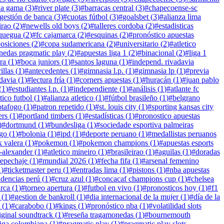
da gama
(
3
)
#
river plate
(
3
)
#
barracas central
(
3
)
#
chapecoense-sc
gestión de banca
(
3
)
#
cuotas fútbol
(
3
)
#
goalsbet
(
3
)
#
alianza lima
irao
(
2
)
#
newells old boys
(
2
)
#
talleres cordoba
(
2
)
#
estadisticas
quegua
(
2
)
#
fc cajamarca
(
2
)
#
esquinas
(
2
)
#
pronóstico apuestas
osiciones
(
2
)
#
copa sudamericana
(
2
)
#
universitario
(
2
)
#
atletico
nedas pragmatic play
(
2
)
#
apuestas liga 1
(
2
)
#
binacional
(
2
)
#
liga 1
ra
(
1
)
#
boca juniors
(
1
)
#
santos laguna
(
1
)
#
independ. rivadavia
illas
(
1
)
#
antecedentes
(
1
)
#
gimnasia l.p.
(
1
)
#
gimnasia lp
(
1
)
#
previa
davia
(
1
)
#
lectura fría
(
1
)
#
corners apuestas
(
1
)
#
huracán
(
1
)
#
juan pablo
(
1
)
#
estudiantes l.p.
(
1
)
#
independiente
(
1
)
#
análisis
(
1
)
#
atlante fc
tico futbol
(
1
)
#
alianza atletico
(
1
)
#
fútbol brasileño
(
1
)
#
belgrano
otafogo
(
1
)
#
patron repetido
(
1
)
#
st. louis city
(
1
)
#
sporting kansas city
ers
(
1
)
#
portland timbers
(
1
)
#
estadísticas
(
1
)
#
pronostico apuestas
)
#
dortmund
(
1
)
#
bundesliga
(
1
)
#
sociedade esportiva palmeiras
igo
(
1
)
#
bolonia
(
1
)
#
ipd
(
1
)
#
deporte peruano
(
1
)
#
medallistas peruanos
x valera
(
1
)
#
pokemon
(
1
)
#
pokemon champions
(
1
)
#
apuestas esports
s-alexander
(
1
)
#
atletico mineiro
(
1
)
#
brasileirao
(
1
)
#
aguilas
(
1
)
#
doradas
repechaje
(
1
)
#
mundial 2026
(
1
)
#
fecha fifa
(
1
)
#
arsenal femenino
1
)
#
ticketmaster peru
(
1
)
#
entradas lima
(
1
)
#
pistons
(
1
)
#
nba apuestas
ndencias perú
(
1
)
#
cruz azul
(
1
)
#
concacaf champions cup
(
1
)
#
chelsea
rca
(
1
)
#
torneo apertura
(
1
)
#
futbol en vivo
(
1
)
#
pronosticos hoy
(
1
)
#
f1
(
1
)
#
gestion de bankroll
(
1
)
#
dia internacional de la mujer
(
1
)
#
día de la
(
1
)
#
carabobo
(
1
)
#
kings
(
1
)
#
pronóstico nba
(
1
)
#
volatilidad slots
riginal soundtrack
(
1
)
#
reseña tragamonedas
(
1
)
#
bournemouth
liga colombiana
(
1
)
#
pragmatic play
(
1
)
#
pragmatic play slots