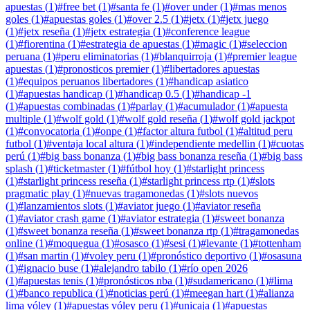
apuestas
(
1
)
#
free bet
(
1
)
#
santa fe
(
1
)
#
over under
(
1
)
#
mas menos
goles
(
1
)
#
apuestas goles
(
1
)
#
over 2.5
(
1
)
#
jetx
(
1
)
#
jetx juego
(
1
)
#
jetx reseña
(
1
)
#
jetx estrategia
(
1
)
#
conference league
(
1
)
#
fiorentina
(
1
)
#
estrategia de apuestas
(
1
)
#
magic
(
1
)
#
seleccion
peruana
(
1
)
#
peru eliminatorias
(
1
)
#
blanquirroja
(
1
)
#
premier league
apuestas
(
1
)
#
pronosticos premier
(
1
)
#
libertadores apuestas
(
1
)
#
equipos peruanos libertadores
(
1
)
#
handicap asiatico
(
1
)
#
apuestas handicap
(
1
)
#
handicap 0.5
(
1
)
#
handicap -1
(
1
)
#
apuestas combinadas
(
1
)
#
parlay
(
1
)
#
acumulador
(
1
)
#
apuesta
multiple
(
1
)
#
wolf gold
(
1
)
#
wolf gold reseña
(
1
)
#
wolf gold jackpot
(
1
)
#
convocatoria
(
1
)
#
onpe
(
1
)
#
factor altura futbol
(
1
)
#
altitud peru
futbol
(
1
)
#
ventaja local altura
(
1
)
#
independiente medellin
(
1
)
#
cuotas
perú
(
1
)
#
big bass bonanza
(
1
)
#
big bass bonanza reseña
(
1
)
#
big bass
splash
(
1
)
#
ticketmaster
(
1
)
#
fútbol hoy
(
1
)
#
starlight princess
(
1
)
#
starlight princess reseña
(
1
)
#
starlight princess rtp
(
1
)
#
slots
pragmatic play
(
1
)
#
nuevas tragamonedas
(
1
)
#
slots nuevos
(
1
)
#
lanzamientos slots
(
1
)
#
aviator juego
(
1
)
#
aviator reseña
(
1
)
#
aviator crash game
(
1
)
#
aviator estrategia
(
1
)
#
sweet bonanza
(
1
)
#
sweet bonanza reseña
(
1
)
#
sweet bonanza rtp
(
1
)
#
tragamonedas
online
(
1
)
#
moquegua
(
1
)
#
osasco
(
1
)
#
sesi
(
1
)
#
levante
(
1
)
#
tottenham
(
1
)
#
san martin
(
1
)
#
voley peru
(
1
)
#
pronóstico deportivo
(
1
)
#
osasuna
(
1
)
#
ignacio buse
(
1
)
#
alejandro tabilo
(
1
)
#
río open 2026
(
1
)
#
apuestas tenis
(
1
)
#
pronósticos nba
(
1
)
#
sudamericano
(
1
)
#
lima
(
1
)
#
banco republica
(
1
)
#
noticias perú
(
1
)
#
meegan hart
(
1
)
#
alianza
lima vóley
(
1
)
#
apuestas vóley peru
(
1
)
#
unicaja
(
1
)
#
apuestas