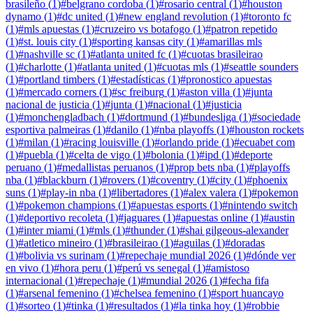
brasileño
(
1
)
#
belgrano cordoba
(
1
)
#
rosario central
(
1
)
#
houston
dynamo
(
1
)
#
dc united
(
1
)
#
new england revolution
(
1
)
#
toronto fc
(
1
)
#
mls apuestas
(
1
)
#
cruzeiro vs botafogo
(
1
)
#
patron repetido
(
1
)
#
st. louis city
(
1
)
#
sporting kansas city
(
1
)
#
amarillas mls
(
1
)
#
nashville sc
(
1
)
#
atlanta united fc
(
1
)
#
cuotas brasileirao
(
1
)
#
charlotte
(
1
)
#
atlanta united
(
1
)
#
cuotas mls
(
1
)
#
seattle sounders
(
1
)
#
portland timbers
(
1
)
#
estadísticas
(
1
)
#
pronostico apuestas
(
1
)
#
mercado corners
(
1
)
#
sc freiburg
(
1
)
#
aston villa
(
1
)
#
junta
nacional de justicia
(
1
)
#
junta
(
1
)
#
nacional
(
1
)
#
justicia
(
1
)
#
monchengladbach
(
1
)
#
dortmund
(
1
)
#
bundesliga
(
1
)
#
sociedade
esportiva palmeiras
(
1
)
#
danilo
(
1
)
#
nba playoffs
(
1
)
#
houston rockets
(
1
)
#
milan
(
1
)
#
racing louisville
(
1
)
#
orlando pride
(
1
)
#
ecuabet com
(
1
)
#
puebla
(
1
)
#
celta de vigo
(
1
)
#
bolonia
(
1
)
#
ipd
(
1
)
#
deporte
peruano
(
1
)
#
medallistas peruanos
(
1
)
#
prop bets nba
(
1
)
#
playoffs
nba
(
1
)
#
blackburn
(
1
)
#
rovers
(
1
)
#
coventry
(
1
)
#
city
(
1
)
#
phoenix
suns
(
1
)
#
play-in nba
(
1
)
#
libertadores
(
1
)
#
alex valera
(
1
)
#
pokemon
(
1
)
#
pokemon champions
(
1
)
#
apuestas esports
(
1
)
#
nintendo switch
(
1
)
#
deportivo recoleta
(
1
)
#
jaguares
(
1
)
#
apuestas online
(
1
)
#
austin
(
1
)
#
inter miami
(
1
)
#
mls
(
1
)
#
thunder
(
1
)
#
shai gilgeous-alexander
(
1
)
#
atletico mineiro
(
1
)
#
brasileirao
(
1
)
#
aguilas
(
1
)
#
doradas
(
1
)
#
bolivia vs surinam
(
1
)
#
repechaje mundial 2026
(
1
)
#
dónde ver
en vivo
(
1
)
#
hora peru
(
1
)
#
perú vs senegal
(
1
)
#
amistoso
internacional
(
1
)
#
repechaje
(
1
)
#
mundial 2026
(
1
)
#
fecha fifa
(
1
)
#
arsenal femenino
(
1
)
#
chelsea femenino
(
1
)
#
sport huancayo
(
1
)
#
sorteo
(
1
)
#
tinka
(
1
)
#
resultados
(
1
)
#
la tinka hoy
(
1
)
#
robbie