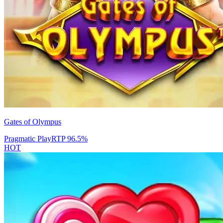
Gates of Olympus
Pragmatic Play
RTP
96.5
%
HOT