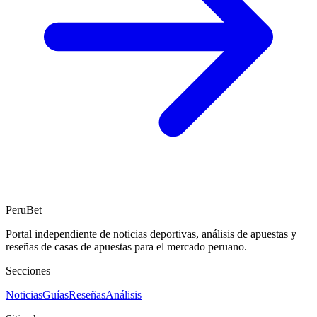
PeruBet
Portal independiente de noticias deportivas, análisis de apuestas y
reseñas de casas de apuestas para el mercado peruano.
Secciones
Noticias
Guías
Reseñas
Análisis