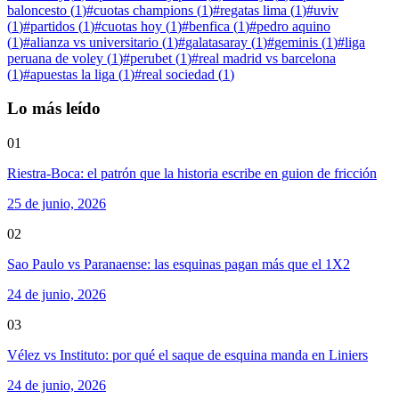
baloncesto
(
1
)
#
cuotas champions
(
1
)
#
regatas lima
(
1
)
#
uviv
(
1
)
#
partidos
(
1
)
#
cuotas hoy
(
1
)
#
benfica
(
1
)
#
pedro aquino
(
1
)
#
alianza vs universitario
(
1
)
#
galatasaray
(
1
)
#
geminis
(
1
)
#
liga
peruana de voley
(
1
)
#
perubet
(
1
)
#
real madrid vs barcelona
(
1
)
#
apuestas la liga
(
1
)
#
real sociedad
(
1
)
Lo más leído
01
Riestra-Boca: el patrón que la historia escribe en guion de fricción
25 de junio, 2026
02
Sao Paulo vs Paranaense: las esquinas pagan más que el 1X2
24 de junio, 2026
03
Vélez vs Instituto: por qué el saque de esquina manda en Liniers
24 de junio, 2026