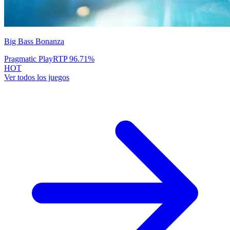
Big Bass Bonanza
Pragmatic Play
RTP
96.71
%
HOT
Ver todos los juegos