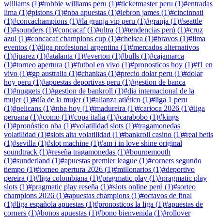
williams
(
1
)
#
robbie williams peru
(
1
)
#
ticketmaster peru
(
1
)
#
entradas
lima
(
1
)
#
pistons
(
1
)
#
nba apuestas
(
1
)
#
lebron james
(
1
)
#
cincinnati
(
1
)
#
concachampions
(
1
)
#
la granja vip peru
(
1
)
#
granja
(
1
)
#
seattle
(
1
)
#
sounders
(
1
)
#
concacaf
(
1
)
#
ultra
(
1
)
#
tendencias perú
(
1
)
#
cruz
azul
(
1
)
#
concacaf champions cup
(
1
)
#
chelsea
(
1
)
#
bravos
(
1
)
#
lima
eventos
(
1
)
#
liga profesional argentina
(
1
)
#
mercados alternativos
(
1
)
#
juarez
(
1
)
#
atalanta
(
1
)
#
everton
(
1
)
#
bulls
(
1
)
#
cajamarca
(
1
)
#
torneo apertura
(
1
)
#
futbol en vivo
(
1
)
#
pronosticos hoy
(
1
)
#
f1 en
vivo
(
1
)
#
gp australia
(
1
)
#
chankas
(
1
)
#
precio dolar peru
(
1
)
#
dolar
hoy peru
(
1
)
#
apuestas deportivas peru
(
1
)
#
gestion de banca
(
1
)
#
nuggets
(
1
)
#
gestion de bankroll
(
1
)
#
dia internacional de la
mujer
(
1
)
#
día de la mujer
(
1
)
#
alianza atlético
(
1
)
#
liga 1 peru
(
1
)
#
pelicans
(
1
)
#
nba hoy
(
1
)
#
madureira
(
1
)
#
carioca 2026
(
1
)
#
liga
peruana
(
1
)
#
como
(
1
)
#
copa italia
(
1
)
#
carabobo
(
1
)
#
kings
(
1
)
#
pronóstico nba
(
1
)
#
volatilidad slots
(
1
)
#
tragamonedas
volatilidad
(
1
)
#
slots alta volatilidad
(
1
)
#
bankroll casino
(
1
)
#
real betis
(
1
)
#
sevilla
(
1
)
#
slot machine
(
1
)
#
am i in love shine original
soundtrack
(
1
)
#
reseña tragamonedas
(
1
)
#
bournemouth
(
1
)
#
sunderland
(
1
)
#
apuestas premier league
(
1
)
#
corners segundo
tiempo
(
1
)
#
torneo apertura 2026
(
1
)
#
millonarios
(
1
)
#
deportivo
pereira
(
1
)
#
liga colombiana
(
1
)
#
pragmatic play
(
1
)
#
pragmatic play
slots
(
1
)
#
pragmatic play reseña
(
1
)
#
slots online perú
(
1
)
#
sorteo
champions 2026
(
1
)
#
apuestas champions
(
1
)
#
octavos de final
(
1
)
#
liga española apuestas
(
1
)
#
pronosticos la liga
(
1
)
#
apuestas de
corners
(
1
)
#
bonos apuestas
(
1
)
#
bono bienvenida
(
1
)
#
rollover