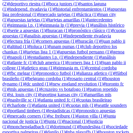
(
2
)
#
deportivo riestra
(
1
)
#
boca juniors
(
1
)
#
santos laguna
(
1
)
#
independ. rivadavia
(
1
)
#
historial enfrentamientos
(
1
)
#
apuestas
liga profesional
(
1
)
#
mercado tarjetas
(
1
)
#
táctica
(
1
)
#
man city
(
1
)
#
apuestas tarjetas
(
1
)
#
tarjetas amarillas
(
1
)
#
antecedentes
(
1
)
#
gimnasia l.p.
(
1
)
#
gimnasia lp
(
1
)
#
previa
(
1
)
#
análisis histórico
(
1
)
#
serie a apuestas
(
1
)
#
huracan
(
1
)
#
pronóstico clásico
(
1
)
#
cuotas
apuestas
(
1
)
#
analisis apuestas
(
1
)
#
independiente rivadavia
(
1
)
#
lectura fría
(
1
)
#
corners apuestas
(
1
)
#
huracán
(
1
)
#
juan pablo ii
(
1
)
#
altitud
(
1
)
#
toluca
(
1
)
#
unam pumas
(
1
)
#
club deportivo los
chankas
(
1
)
#
tarjetas liga 1
(
1
)
#
apuestas futbol peruano
(
1
)
#
genoa
(
1
)
#
napoli
(
1
)
#
estudiantes l.p.
(
1
)
#
independiente
(
1
)
#
análisis
(
1
)
#
atlante fc
(
1
)
#
club america
(
1
)
#
corners liga 1
(
1
)
#
juan pablo ii
college
(
1
)
#
atletico grau
(
1
)
#
gimnasia m.
(
1
)
#
central cordoba
(
1
)
#
fbc melgar
(
1
)
#
pronostico futbol
(
1
)
#
alianza atletico
(
1
)
#
fútbol
brasileño
(
1
)
#
belgrano cordoba
(
1
)
#
rosario central
(
1
)
#
houston
dynamo
(
1
)
#
dc united
(
1
)
#
new england revolution
(
1
)
#
toronto fc
(
1
)
#
mls apuestas
(
1
)
#
cruzeiro vs botafogo
(
1
)
#
patron repetido
(
1
)
#
st. louis city
(
1
)
#
sporting kansas city
(
1
)
#
amarillas mls
(
1
)
#
nashville sc
(
1
)
#
atlanta united fc
(
1
)
#
cuotas brasileirao
(
1
)
#
charlotte
(
1
)
#
atlanta united
(
1
)
#
cuotas mls
(
1
)
#
seattle sounders
(
1
)
#
portland timbers
(
1
)
#
estadísticas
(
1
)
#
pronostico apuestas
(
1
)
#
mercado corners
(
1
)
#
sc freiburg
(
1
)
#
aston villa
(
1
)
#
junta
nacional de justicia
(
1
)
#
junta
(
1
)
#
nacional
(
1
)
#
justicia
(
1
)
#
monchengladbach
(
1
)
#
dortmund
(
1
)
#
bundesliga
(
1
)
#
sociedade
esportiva palmeiras
(
1
)
#
danilo
(
1
)
#
nba playoffs
(
1
)
#
houston rockets