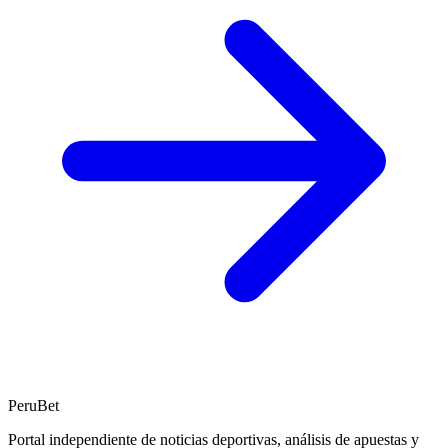
PeruBet
Portal independiente de noticias deportivas, análisis de apuestas y