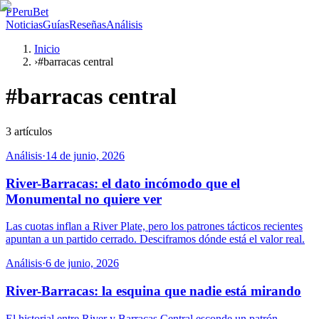
P
PeruBet
Noticias
Guías
Reseñas
Análisis
Inicio
›
#barracas central
#
barracas central
3
artículos
Análisis
·
14 de junio, 2026
River-Barracas: el dato incómodo que el
Monumental no quiere ver
Las cuotas inflan a River Plate, pero los patrones tácticos recientes
apuntan a un partido cerrado. Desciframos dónde está el valor real.
Análisis
·
6 de junio, 2026
River-Barracas: la esquina que nadie está mirando
El historial entre River y Barracas Central esconde un patrón