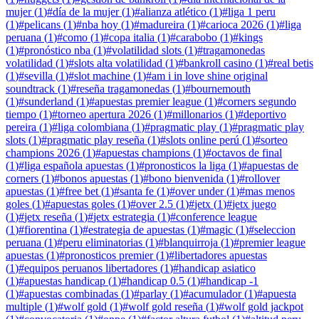
mujer
(
1
)
#
día de la mujer
(
1
)
#
alianza atlético
(
1
)
#
liga 1 peru
(
1
)
#
pelicans
(
1
)
#
nba hoy
(
1
)
#
madureira
(
1
)
#
carioca 2026
(
1
)
#
liga
peruana
(
1
)
#
como
(
1
)
#
copa italia
(
1
)
#
carabobo
(
1
)
#
kings
(
1
)
#
pronóstico nba
(
1
)
#
volatilidad slots
(
1
)
#
tragamonedas
volatilidad
(
1
)
#
slots alta volatilidad
(
1
)
#
bankroll casino
(
1
)
#
real betis
(
1
)
#
sevilla
(
1
)
#
slot machine
(
1
)
#
am i in love shine original
soundtrack
(
1
)
#
reseña tragamonedas
(
1
)
#
bournemouth
(
1
)
#
sunderland
(
1
)
#
apuestas premier league
(
1
)
#
corners segundo
tiempo
(
1
)
#
torneo apertura 2026
(
1
)
#
millonarios
(
1
)
#
deportivo
pereira
(
1
)
#
liga colombiana
(
1
)
#
pragmatic play
(
1
)
#
pragmatic play
slots
(
1
)
#
pragmatic play reseña
(
1
)
#
slots online perú
(
1
)
#
sorteo
champions 2026
(
1
)
#
apuestas champions
(
1
)
#
octavos de final
(
1
)
#
liga española apuestas
(
1
)
#
pronosticos la liga
(
1
)
#
apuestas de
corners
(
1
)
#
bonos apuestas
(
1
)
#
bono bienvenida
(
1
)
#
rollover
apuestas
(
1
)
#
free bet
(
1
)
#
santa fe
(
1
)
#
over under
(
1
)
#
mas menos
goles
(
1
)
#
apuestas goles
(
1
)
#
over 2.5
(
1
)
#
jetx
(
1
)
#
jetx juego
(
1
)
#
jetx reseña
(
1
)
#
jetx estrategia
(
1
)
#
conference league
(
1
)
#
fiorentina
(
1
)
#
estrategia de apuestas
(
1
)
#
magic
(
1
)
#
seleccion
peruana
(
1
)
#
peru eliminatorias
(
1
)
#
blanquirroja
(
1
)
#
premier league
apuestas
(
1
)
#
pronosticos premier
(
1
)
#
libertadores apuestas
(
1
)
#
equipos peruanos libertadores
(
1
)
#
handicap asiatico
(
1
)
#
apuestas handicap
(
1
)
#
handicap 0.5
(
1
)
#
handicap -1
(
1
)
#
apuestas combinadas
(
1
)
#
parlay
(
1
)
#
acumulador
(
1
)
#
apuesta
multiple
(
1
)
#
wolf gold
(
1
)
#
wolf gold reseña
(
1
)
#
wolf gold jackpot