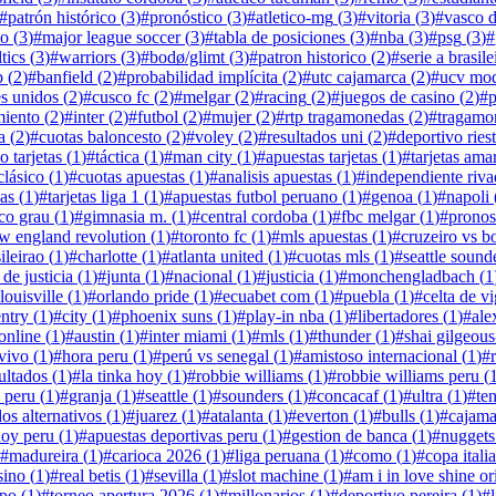
#
patrón histórico
(
3
)
#
pronóstico
(
3
)
#
atletico-mg
(
3
)
#
vitoria
(
3
)
#
vasco 
co
(
3
)
#
major league soccer
(
3
)
#
tabla de posiciones
(
3
)
#
nba
(
3
)
#
psg
(
3
)
#
ltics
(
3
)
#
warriors
(
3
)
#
bodø/glimt
(
3
)
#
patron historico
(
2
)
#
serie a brasile
b
(
2
)
#
banfield
(
2
)
#
probabilidad implícita
(
2
)
#
utc cajamarca
(
2
)
#
ucv mo
s unidos
(
2
)
#
cusco fc
(
2
)
#
melgar
(
2
)
#
racing
(
2
)
#
juegos de casino
(
2
)
#
p
miento
(
2
)
#
inter
(
2
)
#
futbol
(
2
)
#
mujer
(
2
)
#
rtp tragamonedas
(
2
)
#
tragamo
a
(
2
)
#
cuotas baloncesto
(
2
)
#
voley
(
2
)
#
resultados uni
(
2
)
#
deportivo riest
 tarjetas
(
1
)
#
táctica
(
1
)
#
man city
(
1
)
#
apuestas tarjetas
(
1
)
#
tarjetas amar
clásico
(
1
)
#
cuotas apuestas
(
1
)
#
analisis apuestas
(
1
)
#
independiente riva
kas
(
1
)
#
tarjetas liga 1
(
1
)
#
apuestas futbol peruano
(
1
)
#
genoa
(
1
)
#
napoli
ico grau
(
1
)
#
gimnasia m.
(
1
)
#
central cordoba
(
1
)
#
fbc melgar
(
1
)
#
pronos
w england revolution
(
1
)
#
toronto fc
(
1
)
#
mls apuestas
(
1
)
#
cruzeiro vs b
ileirao
(
1
)
#
charlotte
(
1
)
#
atlanta united
(
1
)
#
cuotas mls
(
1
)
#
seattle sound
 de justicia
(
1
)
#
junta
(
1
)
#
nacional
(
1
)
#
justicia
(
1
)
#
monchengladbach
(
1
louisville
(
1
)
#
orlando pride
(
1
)
#
ecuabet com
(
1
)
#
puebla
(
1
)
#
celta de v
ntry
(
1
)
#
city
(
1
)
#
phoenix suns
(
1
)
#
play-in nba
(
1
)
#
libertadores
(
1
)
#
ale
online
(
1
)
#
austin
(
1
)
#
inter miami
(
1
)
#
mls
(
1
)
#
thunder
(
1
)
#
shai gilgeou
vivo
(
1
)
#
hora peru
(
1
)
#
perú vs senegal
(
1
)
#
amistoso internacional
(
1
)
#
ultados
(
1
)
#
la tinka hoy
(
1
)
#
robbie williams
(
1
)
#
robbie williams peru
(
p peru
(
1
)
#
granja
(
1
)
#
seattle
(
1
)
#
sounders
(
1
)
#
concacaf
(
1
)
#
ultra
(
1
)
#
te
os alternativos
(
1
)
#
juarez
(
1
)
#
atalanta
(
1
)
#
everton
(
1
)
#
bulls
(
1
)
#
cajama
hoy peru
(
1
)
#
apuestas deportivas peru
(
1
)
#
gestion de banca
(
1
)
#
nuggets
#
madureira
(
1
)
#
carioca 2026
(
1
)
#
liga peruana
(
1
)
#
como
(
1
)
#
copa italia
sino
(
1
)
#
real betis
(
1
)
#
sevilla
(
1
)
#
slot machine
(
1
)
#
am i in love shine o
mpo
(
1
)
#
torneo apertura 2026
(
1
)
#
millonarios
(
1
)
#
deportivo pereira
(
1
)
#