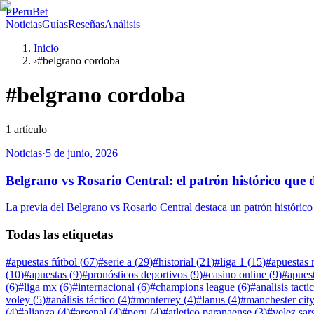
P
PeruBet
Noticias
Guías
Reseñas
Análisis
Inicio
›
#belgrano cordoba
#
belgrano cordoba
1
artículo
Noticias
·
5 de junio, 2026
Belgrano vs Rosario Central: el patrón histórico que d
La previa del Belgrano vs Rosario Central destaca un patrón histórico 
Todas las etiquetas
#
apuestas fútbol
(
67
)
#
serie a
(
29
)
#
historial
(
21
)
#
liga 1
(
15
)
#
apuestas 
(
10
)
#
apuestas
(
9
)
#
pronósticos deportivos
(
9
)
#
casino online
(
9
)
#
apues
(
6
)
#
liga mx
(
6
)
#
internacional
(
6
)
#
champions league
(
6
)
#
analisis tacti
voley
(
5
)
#
análisis táctico
(
4
)
#
monterrey
(
4
)
#
lanus
(
4
)
#
manchester cit
(
4
)
#
alianza
(
4
)
#
arsenal
(
4
)
#
peru
(
4
)
#
atletico paranaense
(
3
)
#
velez sar