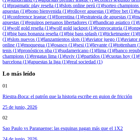
(
1
)
#
pragmatic play reseña
(
1
)
#
slots online perú
(
1
)
#
sorteo champions
apuestas
(
1
)
#
bono bienvenida
(
1
)
#
rollover apuestas
(
1
)
#
free bet
(
1
)
#
s
(
1
)
#
conference league
(
1
)
#
fiorentina
(
1
)
#
estrategia de apuestas
(
1
)
#
m
apuestas
(
1
)
#
equipos peruanos libertadores
(
1
)
#
handicap asiatico
(
1
)
#
(
1
)
#
wolf gold reseña
(
1
)
#
wolf gold jackpot
(
1
)
#
convocatoria
(
1
)
#
onp
(
1
)
#
big bass bonanza reseña
(
1
)
#
big bass splash
(
1
)
#
ticketmaster
(
1
)
#
(
1
)
#
slots nuevos
(
1
)
#
lanzamientos slots
(
1
)
#
aviator juego
(
1
)
#
aviator 
online
(
1
)
#
moquegua
(
1
)
#
osasco
(
1
)
#
sesi
(
1
)
#
levante
(
1
)
#
tottenham
(
tenis
(
1
)
#
pronósticos nba
(
1
)
#
sudamericano
(
1
)
#
lima
(
1
)
#
banco repub
champions
(
1
)
#
regatas lima
(
1
)
#
uviv
(
1
)
#
partidos
(
1
)
#
cuotas hoy
(
1
)
#
barcelona
(
1
)
#
apuestas la liga
(
1
)
#
real sociedad
(
1
)
Lo más leído
01
Riestra-Boca: el patrón que la historia escribe en guion de fricción
25 de junio, 2026
02
Sao Paulo vs Paranaense: las esquinas pagan más que el 1X2
24 de junio, 2026