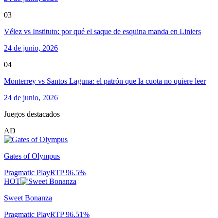
03
Vélez vs Instituto: por qué el saque de esquina manda en Liniers
24 de junio, 2026
04
Monterrey vs Santos Laguna: el patrón que la cuota no quiere leer
24 de junio, 2026
Juegos destacados
AD
Gates of Olympus
Pragmatic Play
RTP
96.5
%
HOT
Sweet Bonanza
Pragmatic Play
RTP
96.51
%