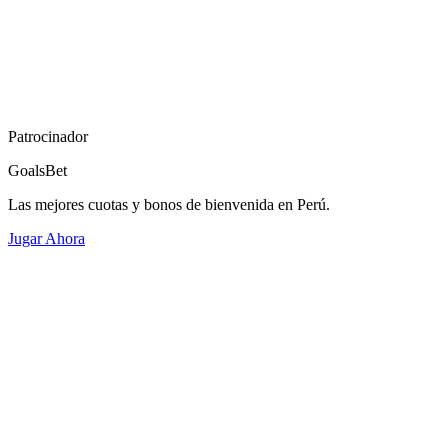
Patrocinador
GoalsBet
Las mejores cuotas y bonos de bienvenida en Perú.
Jugar Ahora