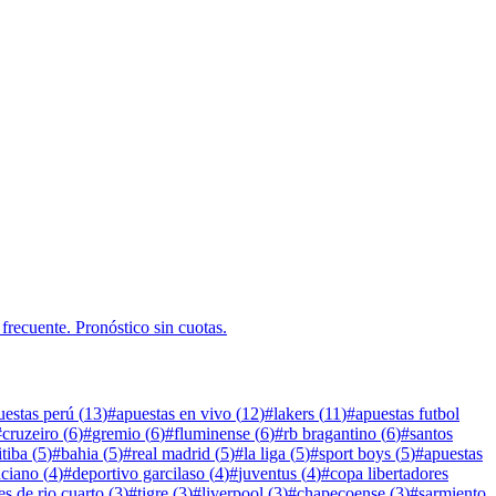
frecuente. Pronóstico sin cuotas.
uestas perú
(
13
)
#
apuestas en vivo
(
12
)
#
lakers
(
11
)
#
apuestas futbol
#
cruzeiro
(
6
)
#
gremio
(
6
)
#
fluminense
(
6
)
#
rb bragantino
(
6
)
#
santos
itiba
(
5
)
#
bahia
(
5
)
#
real madrid
(
5
)
#
la liga
(
5
)
#
sport boys
(
5
)
#
apuestas
nciano
(
4
)
#
deportivo garcilaso
(
4
)
#
juventus
(
4
)
#
copa libertadores
es de rio cuarto
(
3
)
#
tigre
(
3
)
#
liverpool
(
3
)
#
chapecoense
(
3
)
#
sarmiento