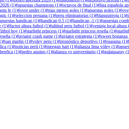
 2026
(
1
)
#
apuestas champions
(
1
)
#
octavos de final
(
1
)
#
liga española ap
anta fe
(
1
)
#
over under
(
1
)
#
mas menos goles
(
1
)
#
apuestas goles
(
1
)
#
ove
agic
(
1
)
#
seleccion peruana
(
1
)
#
peru eliminatorias
(
1
)
#
blanquirroja
(
1
)
#
apuestas handicap
(
1
)
#
handicap 0.5
(
1
)
#
handicap -1
(
1
)
#
apuestas comb
e
(
1
)
#
factor altura futbol
(
1
)
#
altitud peru futbol
(
1
)
#
ventaja local altura
fútbol hoy
(
1
)
#
starlight princess
(
1
)
#
starlight princess reseña
(
1
)
#
starlig
reseña
(
1
)
#
aviator crash game
(
1
)
#
aviator estrategia
(
1
)
#
sweet bonanza
1
)
#
san martin
(
1
)
#
voley peru
(
1
)
#
pronóstico deportivo
(
1
)
#
osasuna
(
1
)
lica
(
1
)
#
noticias perú
(
1
)
#
meegan hart
(
1
)
#
alianza lima vóley
(
1
)
#
apues
benfica
(
1
)
#
pedro aquino
(
1
)
#
alianza vs universitario
(
1
)
#
galatasaray
(