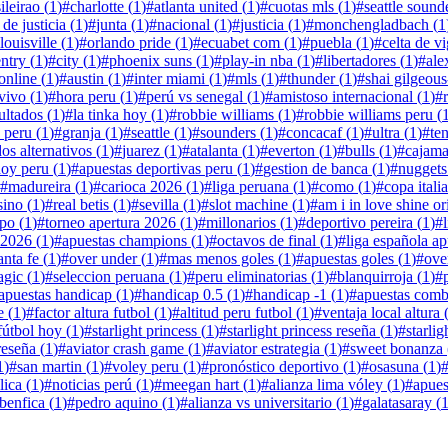
ileirao
(
1
)
#
charlotte
(
1
)
#
atlanta united
(
1
)
#
cuotas mls
(
1
)
#
seattle sound
 de justicia
(
1
)
#
junta
(
1
)
#
nacional
(
1
)
#
justicia
(
1
)
#
monchengladbach
(
1
louisville
(
1
)
#
orlando pride
(
1
)
#
ecuabet com
(
1
)
#
puebla
(
1
)
#
celta de v
ntry
(
1
)
#
city
(
1
)
#
phoenix suns
(
1
)
#
play-in nba
(
1
)
#
libertadores
(
1
)
#
ale
online
(
1
)
#
austin
(
1
)
#
inter miami
(
1
)
#
mls
(
1
)
#
thunder
(
1
)
#
shai gilgeou
vivo
(
1
)
#
hora peru
(
1
)
#
perú vs senegal
(
1
)
#
amistoso internacional
(
1
)
#
ultados
(
1
)
#
la tinka hoy
(
1
)
#
robbie williams
(
1
)
#
robbie williams peru
(
p peru
(
1
)
#
granja
(
1
)
#
seattle
(
1
)
#
sounders
(
1
)
#
concacaf
(
1
)
#
ultra
(
1
)
#
te
os alternativos
(
1
)
#
juarez
(
1
)
#
atalanta
(
1
)
#
everton
(
1
)
#
bulls
(
1
)
#
cajama
hoy peru
(
1
)
#
apuestas deportivas peru
(
1
)
#
gestion de banca
(
1
)
#
nuggets
#
madureira
(
1
)
#
carioca 2026
(
1
)
#
liga peruana
(
1
)
#
como
(
1
)
#
copa italia
sino
(
1
)
#
real betis
(
1
)
#
sevilla
(
1
)
#
slot machine
(
1
)
#
am i in love shine o
mpo
(
1
)
#
torneo apertura 2026
(
1
)
#
millonarios
(
1
)
#
deportivo pereira
(
1
)
#
 2026
(
1
)
#
apuestas champions
(
1
)
#
octavos de final
(
1
)
#
liga española ap
anta fe
(
1
)
#
over under
(
1
)
#
mas menos goles
(
1
)
#
apuestas goles
(
1
)
#
ove
agic
(
1
)
#
seleccion peruana
(
1
)
#
peru eliminatorias
(
1
)
#
blanquirroja
(
1
)
#
apuestas handicap
(
1
)
#
handicap 0.5
(
1
)
#
handicap -1
(
1
)
#
apuestas comb
e
(
1
)
#
factor altura futbol
(
1
)
#
altitud peru futbol
(
1
)
#
ventaja local altura
fútbol hoy
(
1
)
#
starlight princess
(
1
)
#
starlight princess reseña
(
1
)
#
starlig
reseña
(
1
)
#
aviator crash game
(
1
)
#
aviator estrategia
(
1
)
#
sweet bonanza
1
)
#
san martin
(
1
)
#
voley peru
(
1
)
#
pronóstico deportivo
(
1
)
#
osasuna
(
1
)
lica
(
1
)
#
noticias perú
(
1
)
#
meegan hart
(
1
)
#
alianza lima vóley
(
1
)
#
apues
benfica
(
1
)
#
pedro aquino
(
1
)
#
alianza vs universitario
(
1
)
#
galatasaray
(