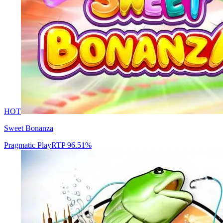
HOT
Sweet Bonanza
Pragmatic Play
RTP
96.51
%