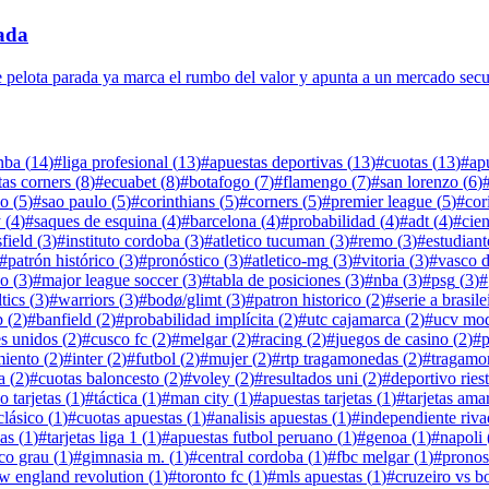
rada
 de pelota parada ya marca el rumbo del valor y apunta a un mercado sec
nba
(
14
)
#
liga profesional
(
13
)
#
apuestas deportivas
(
13
)
#
cuotas
(
13
)
#
ap
tas corners
(
8
)
#
ecuabet
(
8
)
#
botafogo
(
7
)
#
flamengo
(
7
)
#
san lorenzo
(
6
)
co
(
5
)
#
sao paulo
(
5
)
#
corinthians
(
5
)
#
corners
(
5
)
#
premier league
(
5
)
#
cor
y
(
4
)
#
saques de esquina
(
4
)
#
barcelona
(
4
)
#
probabilidad
(
4
)
#
adt
(
4
)
#
cie
sfield
(
3
)
#
instituto cordoba
(
3
)
#
atletico tucuman
(
3
)
#
remo
(
3
)
#
estudiant
#
patrón histórico
(
3
)
#
pronóstico
(
3
)
#
atletico-mg
(
3
)
#
vitoria
(
3
)
#
vasco 
co
(
3
)
#
major league soccer
(
3
)
#
tabla de posiciones
(
3
)
#
nba
(
3
)
#
psg
(
3
)
#
ltics
(
3
)
#
warriors
(
3
)
#
bodø/glimt
(
3
)
#
patron historico
(
2
)
#
serie a brasile
b
(
2
)
#
banfield
(
2
)
#
probabilidad implícita
(
2
)
#
utc cajamarca
(
2
)
#
ucv mo
s unidos
(
2
)
#
cusco fc
(
2
)
#
melgar
(
2
)
#
racing
(
2
)
#
juegos de casino
(
2
)
#
p
miento
(
2
)
#
inter
(
2
)
#
futbol
(
2
)
#
mujer
(
2
)
#
rtp tragamonedas
(
2
)
#
tragamo
a
(
2
)
#
cuotas baloncesto
(
2
)
#
voley
(
2
)
#
resultados uni
(
2
)
#
deportivo riest
 tarjetas
(
1
)
#
táctica
(
1
)
#
man city
(
1
)
#
apuestas tarjetas
(
1
)
#
tarjetas amar
clásico
(
1
)
#
cuotas apuestas
(
1
)
#
analisis apuestas
(
1
)
#
independiente riva
kas
(
1
)
#
tarjetas liga 1
(
1
)
#
apuestas futbol peruano
(
1
)
#
genoa
(
1
)
#
napoli
ico grau
(
1
)
#
gimnasia m.
(
1
)
#
central cordoba
(
1
)
#
fbc melgar
(
1
)
#
pronos
w england revolution
(
1
)
#
toronto fc
(
1
)
#
mls apuestas
(
1
)
#
cruzeiro vs b