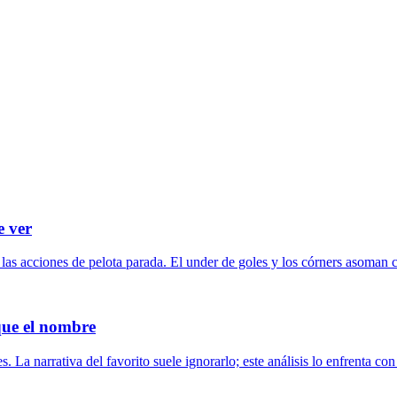
e ver
as acciones de pelota parada. El under de goles y los córners asoman 
que el nombre
. La narrativa del favorito suele ignorarlo; este análisis lo enfrenta con