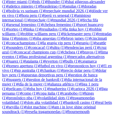
(
1
)
#
inter miami
(
1
)
#
mls
(
1
)
#
thunder
(
1
)
#
shai gilgeous-alexander
(
1
)
#
atletico mineiro
(
1
)
#
brasileirao
(
1
)
#
aguilas
(
1
)
#
doradas
(
1
)
#
bolivia vs surinam
(
1
)
#
repechaje mundial 2026
(
1
)
#
dónde ver
en vivo
(
1
)
#
hora peru
(
1
)
#
perú vs senegal
(
1
)
#
amistoso
internacional
(
1
)
#
repechaje
(
1
)
#
mundial 2026
(
1
)
#
fecha fifa
(
1
)
#
arsenal femenino
(
1
)
#
chelsea femenino
(
1
)
#
sport huancayo
(
1
)
#
sorteo
(
1
)
#
tinka
(
1
)
#
resultados
(
1
)
#
la tinka hoy
(
1
)
#
robbie
williams
(
1
)
#
robbie williams peru
(
1
)
#
ticketmaster peru
(
1
)
#
entradas
lima
(
1
)
#
pistons
(
1
)
#
nba apuestas
(
1
)
#
lebron james
(
1
)
#
cincinnati
(
1
)
#
concachampions
(
1
)
#
la granja vip peru
(
1
)
#
granja
(
1
)
#
seattle
(
1
)
#
sounders
(
1
)
#
concacaf
(
1
)
#
ultra
(
1
)
#
tendencias perú
(
1
)
#
cruz
azul
(
1
)
#
concacaf champions cup
(
1
)
#
chelsea
(
1
)
#
bravos
(
1
)
#
lima
eventos
(
1
)
#
liga profesional argentina
(
1
)
#
mercados alternativos
(
1
)
#
juarez
(
1
)
#
atalanta
(
1
)
#
everton
(
1
)
#
bulls
(
1
)
#
cajamarca
(
1
)
#
torneo apertura
(
1
)
#
futbol en vivo
(
1
)
#
pronosticos hoy
(
1
)
#
f1 en
vivo
(
1
)
#
gp australia
(
1
)
#
chankas
(
1
)
#
precio dolar peru
(
1
)
#
dolar
hoy peru
(
1
)
#
apuestas deportivas peru
(
1
)
#
gestion de banca
(
1
)
#
nuggets
(
1
)
#
gestion de bankroll
(
1
)
#
dia internacional de la
mujer
(
1
)
#
día de la mujer
(
1
)
#
alianza atlético
(
1
)
#
liga 1 peru
(
1
)
#
pelicans
(
1
)
#
nba hoy
(
1
)
#
madureira
(
1
)
#
carioca 2026
(
1
)
#
liga
peruana
(
1
)
#
como
(
1
)
#
copa italia
(
1
)
#
carabobo
(
1
)
#
kings
(
1
)
#
pronóstico nba
(
1
)
#
volatilidad slots
(
1
)
#
tragamonedas
volatilidad
(
1
)
#
slots alta volatilidad
(
1
)
#
bankroll casino
(
1
)
#
real betis
(
1
)
#
sevilla
(
1
)
#
slot machine
(
1
)
#
am i in love shine original
soundtrack
(
1
)
#
reseña tragamonedas
(
1
)
#
bournemouth