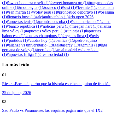
(
1
)
#
sweet bonanza reseña
(
1
)
#
sweet bonanza rtp
(
1
)
#
tragamonedas
online
(
1
)
#
moquegua
(
1
)
#
osasco
(
1
)
#
sesi
(
1
)
#
levante
(
1
)
#
tottenham
(
1
)
#
san martin
(
1
)
#
voley peru
(
1
)
#
pronóstico deportivo
(
1
)
#
osasuna
(
1
)
#
ignacio buse
(
1
)
#
alejandro tabilo
(
1
)
#
río open 2026
(
1
)
#
apuestas tenis
(
1
)
#
pronósticos nba
(
1
)
#
sudamericano
(
1
)
#
lima
(
1
)
#
banco republica
(
1
)
#
noticias perú
(
1
)
#
meegan hart
(
1
)
#
alianza
lima vóley
(
1
)
#
apuestas vóley peru
(
1
)
#
unicaja
(
1
)
#
apuestas
baloncesto
(
1
)
#
cuotas champions
(
1
)
#
regatas lima
(
1
)
#
uviv
(
1
)
#
partidos
(
1
)
#
cuotas hoy
(
1
)
#
benfica
(
1
)
#
pedro aquino
(
1
)
#
alianza vs universitario
(
1
)
#
galatasaray
(
1
)
#
geminis
(
1
)
#
liga
peruana de voley
(
1
)
#
perubet
(
1
)
#
real madrid vs barcelona
(
1
)
#
apuestas la liga
(
1
)
#
real sociedad
(
1
)
Lo más leído
01
Riestra-Boca: el patrón que la historia escribe en guion de fricción
25 de junio, 2026
02
Sao Paulo vs Paranaense: las esquinas pagan más que el 1X2