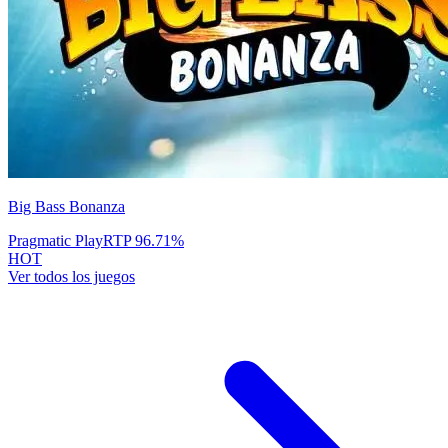
Big Bass Bonanza
Pragmatic Play
RTP
96.71
%
HOT
Ver todos los juegos