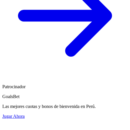
Patrocinador
GoalsBet
Las mejores cuotas y bonos de bienvenida en Perú.
Jugar Ahora