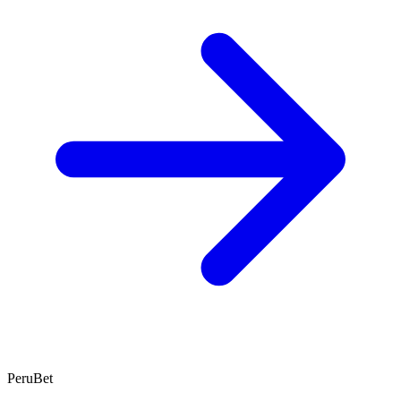
PeruBet