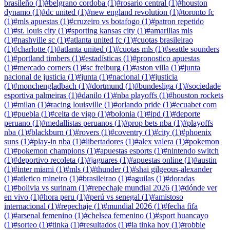
brasileño
(
1
)
#
belgrano cordoba
(
1
)
#
rosario central
(
1
)
#
houston
dynamo
(
1
)
#
dc united
(
1
)
#
new england revolution
(
1
)
#
toronto fc
(
1
)
#
mls apuestas
(
1
)
#
cruzeiro vs botafogo
(
1
)
#
patron repetido
(
1
)
#
st. louis city
(
1
)
#
sporting kansas city
(
1
)
#
amarillas mls
(
1
)
#
nashville sc
(
1
)
#
atlanta united fc
(
1
)
#
cuotas brasileirao
(
1
)
#
charlotte
(
1
)
#
atlanta united
(
1
)
#
cuotas mls
(
1
)
#
seattle sounders
(
1
)
#
portland timbers
(
1
)
#
estadísticas
(
1
)
#
pronostico apuestas
(
1
)
#
mercado corners
(
1
)
#
sc freiburg
(
1
)
#
aston villa
(
1
)
#
junta
nacional de justicia
(
1
)
#
junta
(
1
)
#
nacional
(
1
)
#
justicia
(
1
)
#
monchengladbach
(
1
)
#
dortmund
(
1
)
#
bundesliga
(
1
)
#
sociedade
esportiva palmeiras
(
1
)
#
danilo
(
1
)
#
nba playoffs
(
1
)
#
houston rockets
(
1
)
#
milan
(
1
)
#
racing louisville
(
1
)
#
orlando pride
(
1
)
#
ecuabet com
(
1
)
#
puebla
(
1
)
#
celta de vigo
(
1
)
#
bolonia
(
1
)
#
ipd
(
1
)
#
deporte
peruano
(
1
)
#
medallistas peruanos
(
1
)
#
prop bets nba
(
1
)
#
playoffs
nba
(
1
)
#
blackburn
(
1
)
#
rovers
(
1
)
#
coventry
(
1
)
#
city
(
1
)
#
phoenix
suns
(
1
)
#
play-in nba
(
1
)
#
libertadores
(
1
)
#
alex valera
(
1
)
#
pokemon
(
1
)
#
pokemon champions
(
1
)
#
apuestas esports
(
1
)
#
nintendo switch
(
1
)
#
deportivo recoleta
(
1
)
#
jaguares
(
1
)
#
apuestas online
(
1
)
#
austin
(
1
)
#
inter miami
(
1
)
#
mls
(
1
)
#
thunder
(
1
)
#
shai gilgeous-alexander
(
1
)
#
atletico mineiro
(
1
)
#
brasileirao
(
1
)
#
aguilas
(
1
)
#
doradas
(
1
)
#
bolivia vs surinam
(
1
)
#
repechaje mundial 2026
(
1
)
#
dónde ver
en vivo
(
1
)
#
hora peru
(
1
)
#
perú vs senegal
(
1
)
#
amistoso
internacional
(
1
)
#
repechaje
(
1
)
#
mundial 2026
(
1
)
#
fecha fifa
(
1
)
#
arsenal femenino
(
1
)
#
chelsea femenino
(
1
)
#
sport huancayo
(
1
)
#
sorteo
(
1
)
#
tinka
(
1
)
#
resultados
(
1
)
#
la tinka hoy
(
1
)
#
robbie