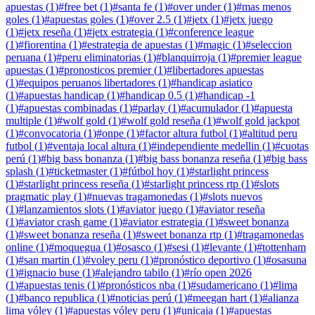
apuestas
(
1
)
#
free bet
(
1
)
#
santa fe
(
1
)
#
over under
(
1
)
#
mas menos
goles
(
1
)
#
apuestas goles
(
1
)
#
over 2.5
(
1
)
#
jetx
(
1
)
#
jetx juego
(
1
)
#
jetx reseña
(
1
)
#
jetx estrategia
(
1
)
#
conference league
(
1
)
#
fiorentina
(
1
)
#
estrategia de apuestas
(
1
)
#
magic
(
1
)
#
seleccion
peruana
(
1
)
#
peru eliminatorias
(
1
)
#
blanquirroja
(
1
)
#
premier league
apuestas
(
1
)
#
pronosticos premier
(
1
)
#
libertadores apuestas
(
1
)
#
equipos peruanos libertadores
(
1
)
#
handicap asiatico
(
1
)
#
apuestas handicap
(
1
)
#
handicap 0.5
(
1
)
#
handicap -1
(
1
)
#
apuestas combinadas
(
1
)
#
parlay
(
1
)
#
acumulador
(
1
)
#
apuesta
multiple
(
1
)
#
wolf gold
(
1
)
#
wolf gold reseña
(
1
)
#
wolf gold jackpot
(
1
)
#
convocatoria
(
1
)
#
onpe
(
1
)
#
factor altura futbol
(
1
)
#
altitud peru
futbol
(
1
)
#
ventaja local altura
(
1
)
#
independiente medellin
(
1
)
#
cuotas
perú
(
1
)
#
big bass bonanza
(
1
)
#
big bass bonanza reseña
(
1
)
#
big bass
splash
(
1
)
#
ticketmaster
(
1
)
#
fútbol hoy
(
1
)
#
starlight princess
(
1
)
#
starlight princess reseña
(
1
)
#
starlight princess rtp
(
1
)
#
slots
pragmatic play
(
1
)
#
nuevas tragamonedas
(
1
)
#
slots nuevos
(
1
)
#
lanzamientos slots
(
1
)
#
aviator juego
(
1
)
#
aviator reseña
(
1
)
#
aviator crash game
(
1
)
#
aviator estrategia
(
1
)
#
sweet bonanza
(
1
)
#
sweet bonanza reseña
(
1
)
#
sweet bonanza rtp
(
1
)
#
tragamonedas
online
(
1
)
#
moquegua
(
1
)
#
osasco
(
1
)
#
sesi
(
1
)
#
levante
(
1
)
#
tottenham
(
1
)
#
san martin
(
1
)
#
voley peru
(
1
)
#
pronóstico deportivo
(
1
)
#
osasuna
(
1
)
#
ignacio buse
(
1
)
#
alejandro tabilo
(
1
)
#
río open 2026
(
1
)
#
apuestas tenis
(
1
)
#
pronósticos nba
(
1
)
#
sudamericano
(
1
)
#
lima
(
1
)
#
banco republica
(
1
)
#
noticias perú
(
1
)
#
meegan hart
(
1
)
#
alianza
lima vóley
(
1
)
#
apuestas vóley peru
(
1
)
#
unicaja
(
1
)
#
apuestas