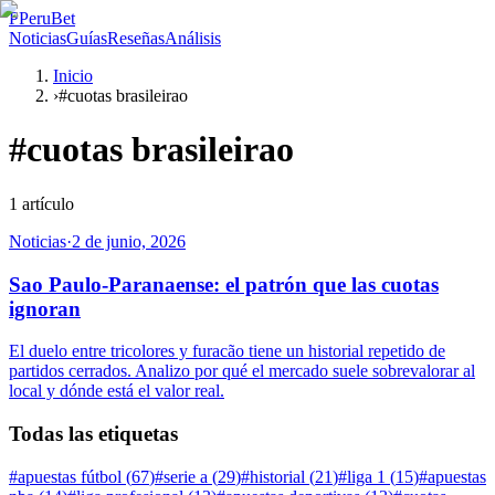
P
PeruBet
Noticias
Guías
Reseñas
Análisis
Inicio
›
#cuotas brasileirao
#
cuotas brasileirao
1
artículo
Noticias
·
2 de junio, 2026
Sao Paulo-Paranaense: el patrón que las cuotas
ignoran
El duelo entre tricolores y furacão tiene un historial repetido de
partidos cerrados. Analizo por qué el mercado suele sobrevalorar al
local y dónde está el valor real.
Todas las etiquetas
#
apuestas fútbol
(
67
)
#
serie a
(
29
)
#
historial
(
21
)
#
liga 1
(
15
)
#
apuestas