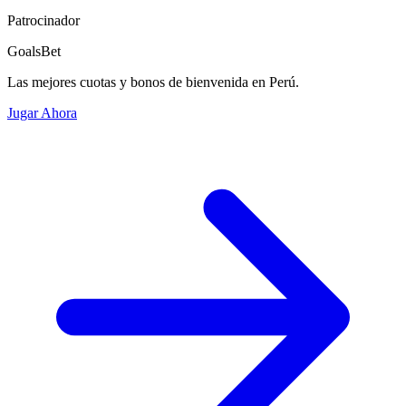
Patrocinador
GoalsBet
Las mejores cuotas y bonos de bienvenida en Perú.
Jugar Ahora