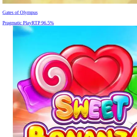
Gates of Olympus
Pragmatic Play
RTP
96.5
%