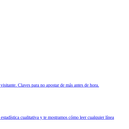
l visitante. Claves para no apostar de más antes de hora.
stadística cualitativa y te mostramos cómo leer cualquier línea