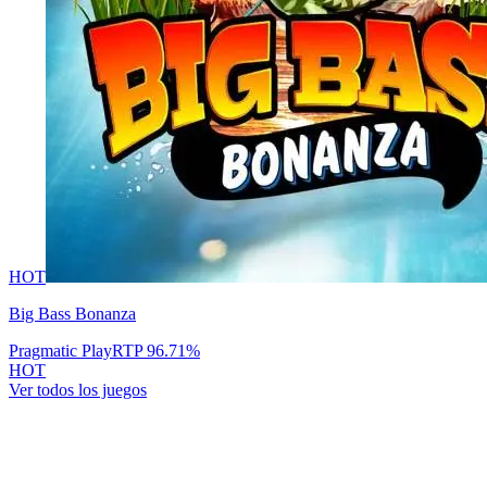
HOT
Big Bass Bonanza
Pragmatic Play
RTP
96.71
%
HOT
Ver todos los juegos