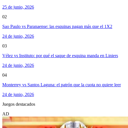
25 de junio, 2026
02
Sao Paulo vs Paranaense: las esquinas pagan más que el 1X2
24 de junio, 2026
03
Vélez vs Instituto: por qué el saque de esquina manda en Liniers
24 de junio, 2026
04
Monterrey vs Santos Laguna: el patrón que la cuota no quiere leer
24 de junio, 2026
Juegos destacados
AD