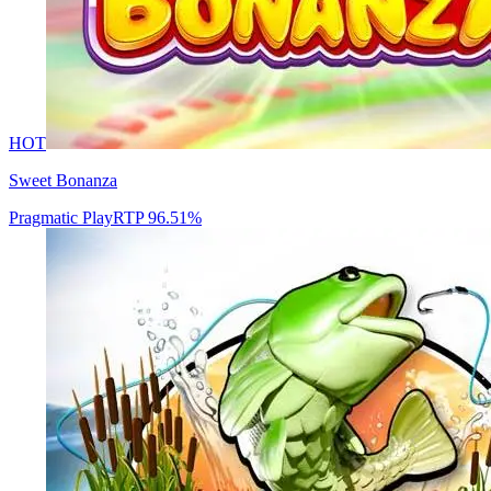
HOT
Sweet Bonanza
Pragmatic Play
RTP
96.51
%