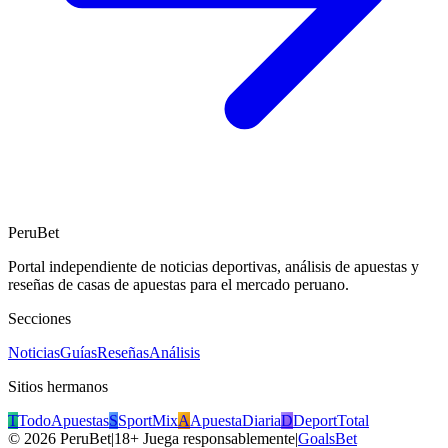
PeruBet
Portal independiente de noticias deportivas, análisis de apuestas y
reseñas de casas de apuestas para el mercado peruano.
Secciones
Noticias
Guías
Reseñas
Análisis
Sitios hermanos
T
TodoApuestas
S
SportMix
A
ApuestaDiaria
D
DeportTotal
©
2026
PeruBet
|
18+ Juega responsablemente
|
GoalsBet