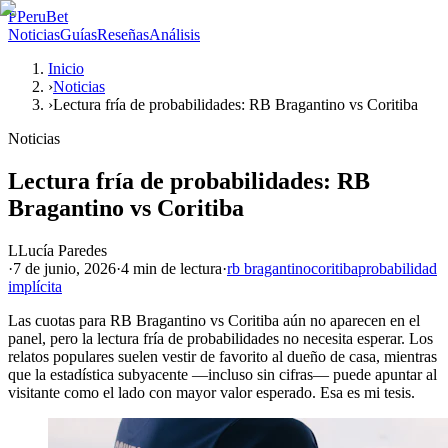
P
PeruBet
Noticias
Guías
Reseñas
Análisis
Inicio
›
Noticias
›
Lectura fría de probabilidades: RB Bragantino vs Coritiba
Noticias
Lectura fría de probabilidades: RB
Bragantino vs Coritiba
L
Lucía Paredes
·
7 de junio, 2026
·
4 min
de lectura
·
rb bragantino
coritiba
probabilidad
implícita
Las cuotas para RB Bragantino vs Coritiba aún no aparecen en el
panel, pero la lectura fría de probabilidades no necesita esperar. Los
relatos populares suelen vestir de favorito al dueño de casa, mientras
que la estadística subyacente —incluso sin cifras— puede apuntar al
visitante como el lado con mayor valor esperado. Esa es mi tesis.