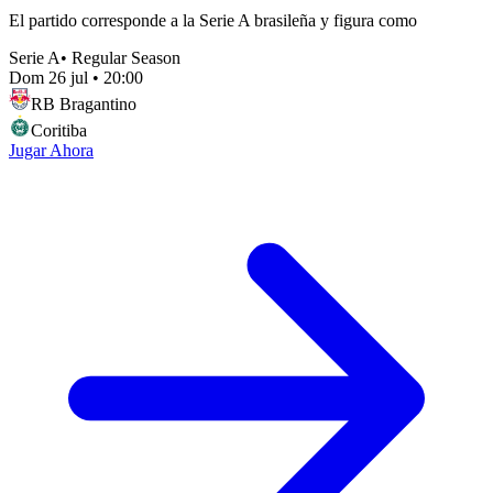
El partido corresponde a la Serie A brasileña y figura como
Serie A
•
Regular Season
Dom 26 jul
•
20:00
RB Bragantino
Coritiba
Jugar Ahora