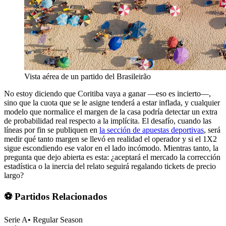
Vista aérea de un partido del Brasileirão
No estoy diciendo que Coritiba vaya a ganar —eso es incierto—,
sino que la cuota que se le asigne tenderá a estar inflada, y cualquier
modelo que normalice el margen de la casa podría detectar un extra
de probabilidad real respecto a la implícita. El desafío, cuando las
líneas por fin se publiquen en
la sección de apuestas deportivas
, será
medir qué tanto margen se llevó en realidad el operador y si el 1X2
sigue escondiendo ese valor en el lado incómodo. Mientras tanto, la
pregunta que dejo abierta es esta: ¿aceptará el mercado la corrección
estadística o la inercia del relato seguirá regalando tickets de precio
largo?
⚽ Partidos Relacionados
Serie A
•
Regular Season