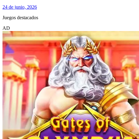
24 de junio, 2026
Juegos destacados
AD