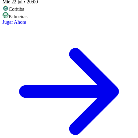
Mié 22 jul
•
20:00
Coritiba
Palmeiras
Jugar Ahora