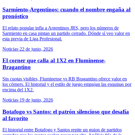
Sarmiento-Argentinos: cuando el nombre engaña al
pronóstico
El relato popular infla a Argentinos JRS, pero los números de
Sarmiento en casa pintan un partido cerrado. Dónde sí veo valor en
esta previa de Liga Profesional.
Noticias
·
22 de junio, 2026
El corner que calla al 1X2 en Fluminense-
Bragantino
Sin cuotas visibles, Fluminense vs RB Bragantino ofrece valor en
los córners. El historial y el estilo de juego empujan las esquinas por
encima del 1X2.
Noticias
·
19 de junio, 2026
Botafogo vs Santos: el patrón silencioso que desafía
al favorito
El historial entre Botafogo y Santos repite un guion de partidos