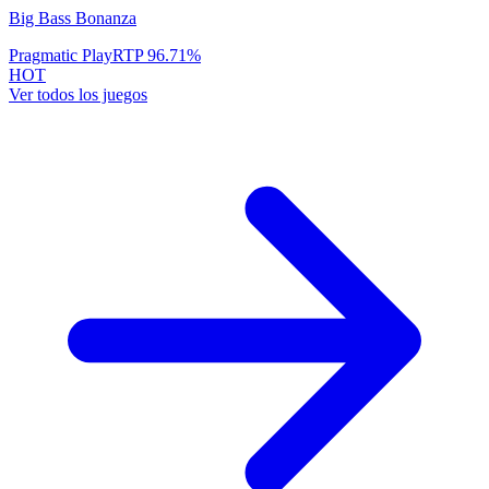
Big Bass Bonanza
Pragmatic Play
RTP
96.71
%
HOT
Ver todos los juegos