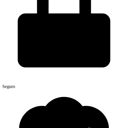
Seguro