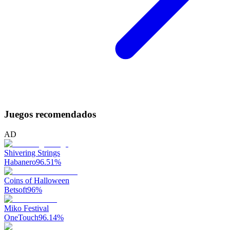
Juegos recomendados
AD
Shivering Strings
Habanero
96.51
%
Coins of Halloween
Betsoft
96
%
Miko Festival
OneTouch
96.14
%