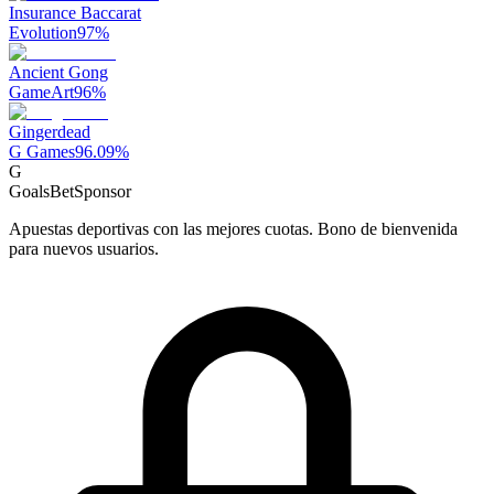
Insurance Baccarat
Evolution
97
%
Ancient Gong
GameArt
96
%
Gingerdead
G Games
96.09
%
G
GoalsBet
Sponsor
Apuestas deportivas con las mejores cuotas. Bono de bienvenida
para nuevos usuarios.