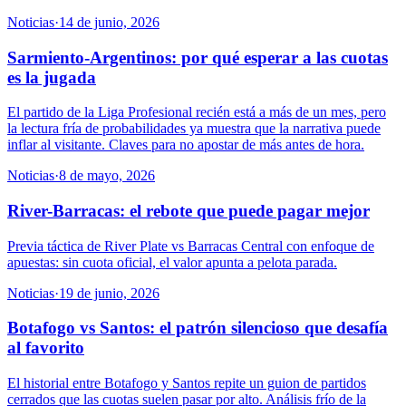
Noticias
·
14 de junio, 2026
Sarmiento-Argentinos: por qué esperar a las cuotas
es la jugada
El partido de la Liga Profesional recién está a más de un mes, pero
la lectura fría de probabilidades ya muestra que la narrativa puede
inflar al visitante. Claves para no apostar de más antes de hora.
Noticias
·
8 de mayo, 2026
River-Barracas: el rebote que puede pagar mejor
Previa táctica de River Plate vs Barracas Central con enfoque de
apuestas: sin cuota oficial, el valor apunta a pelota parada.
Noticias
·
19 de junio, 2026
Botafogo vs Santos: el patrón silencioso que desafía
al favorito
El historial entre Botafogo y Santos repite un guion de partidos
cerrados que las cuotas suelen pasar por alto. Análisis frío de la