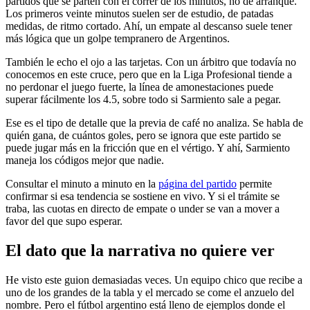
partidos que se parten con el correr de los minutos, no de arranque.
Los primeros veinte minutos suelen ser de estudio, de patadas
medidas, de ritmo cortado. Ahí, un empate al descanso suele tener
más lógica que un golpe tempranero de Argentinos.
También le echo el ojo a las tarjetas. Con un árbitro que todavía no
conocemos en este cruce, pero que en la Liga Profesional tiende a
no perdonar el juego fuerte, la línea de amonestaciones puede
superar fácilmente los 4.5, sobre todo si Sarmiento sale a pegar.
Ese es el tipo de detalle que la previa de café no analiza. Se habla de
quién gana, de cuántos goles, pero se ignora que este partido se
puede jugar más en la fricción que en el vértigo. Y ahí, Sarmiento
maneja los códigos mejor que nadie.
Consultar el minuto a minuto en la
página del partido
permite
confirmar si esa tendencia se sostiene en vivo. Y si el trámite se
traba, las cuotas en directo de empate o under se van a mover a
favor del que supo esperar.
El dato que la narrativa no quiere ver
He visto este guion demasiadas veces. Un equipo chico que recibe a
uno de los grandes de la tabla y el mercado se come el anzuelo del
nombre. Pero el fútbol argentino está lleno de ejemplos donde el