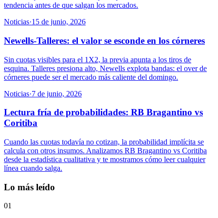
tendencia antes de que salgan los mercados.
Noticias
·
15 de junio, 2026
Newells-Talleres: el valor se esconde en los córneres
Sin cuotas visibles para el 1X2, la previa apunta a los tiros de
esquina. Talleres presiona alto, Newells explota bandas: el over de
córneres puede ser el mercado más caliente del domingo.
Noticias
·
7 de junio, 2026
Lectura fría de probabilidades: RB Bragantino vs
Coritiba
Cuando las cuotas todavía no cotizan, la probabilidad implícita se
calcula con otros insumos. Analizamos RB Bragantino vs Coritiba
desde la estadística cualitativa y te mostramos cómo leer cualquier
línea cuando salga.
Lo más leído
01