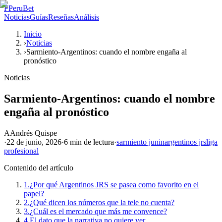
P
PeruBet
Noticias
Guías
Reseñas
Análisis
Inicio
›
Noticias
›
Sarmiento-Argentinos: cuando el nombre engaña al
pronóstico
Noticias
Sarmiento-Argentinos: cuando el nombre
engaña al pronóstico
A
Andrés Quispe
·
22 de junio, 2026
·
6 min
de lectura
·
sarmiento junin
argentinos jrs
liga
profesional
Contenido del artículo
1.
¿Por qué Argentinos JRS se pasea como favorito en el
papel?
2.
¿Qué dicen los números que la tele no cuenta?
3.
¿Cuál es el mercado que más me convence?
4.
El dato que la narrativa no quiere ver