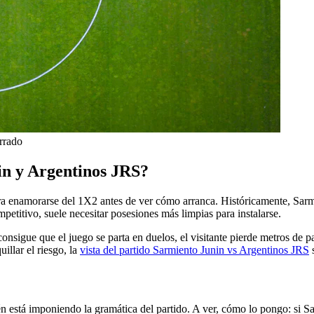
errado
nin y Argentinos JRS?
ra enamorarse del 1X2 antes de ver cómo arranca. Históricamente, Sarmie
etitivo, suele necesitar posesiones más limpias para instalarse.
consigue que el juego se parta en duelos, el visitante pierde metros de p
illar el riesgo, la
vista del partido Sarmiento Junin vs Argentinos JRS
s
 está imponiendo la gramática del partido. A ver, cómo lo pongo: si Sar