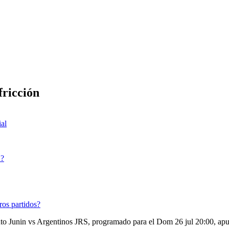
fricción
ial
S?
ros partidos?
ento Junin vs Argentinos JRS, programado para el Dom 26 jul 20:00, apu