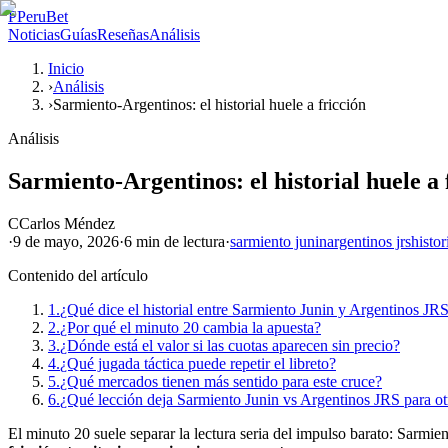
P
PeruBet
Noticias
Guías
Reseñas
Análisis
Inicio
›
Análisis
›
Sarmiento-Argentinos: el historial huele a fricción
Análisis
Sarmiento-Argentinos: el historial huele a 
C
Carlos Méndez
·
9 de mayo, 2026
·
6 min
de lectura
·
sarmiento junin
argentinos jrs
histor
Contenido del artículo
1.
¿Qué dice el historial entre Sarmiento Junin y Argentinos JR
2.
¿Por qué el minuto 20 cambia la apuesta?
3.
¿Dónde está el valor si las cuotas aparecen sin precio?
4.
¿Qué jugada táctica puede repetir el libreto?
5.
¿Qué mercados tienen más sentido para este cruce?
6.
¿Qué lección deja Sarmiento Junin vs Argentinos JRS para ot
El minuto 20 suele separar la lectura seria del impulso barato: Sarmi