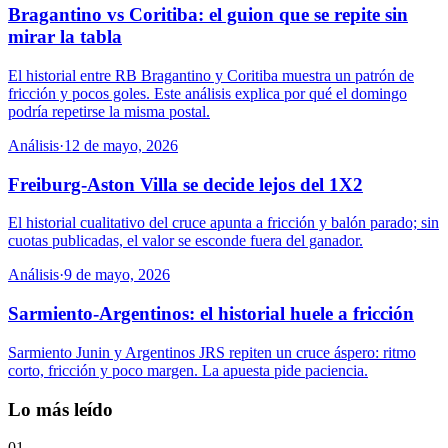
Bragantino vs Coritiba: el guion que se repite sin
mirar la tabla
El historial entre RB Bragantino y Coritiba muestra un patrón de
fricción y pocos goles. Este análisis explica por qué el domingo
podría repetirse la misma postal.
Análisis
·
12 de mayo, 2026
Freiburg-Aston Villa se decide lejos del 1X2
El historial cualitativo del cruce apunta a fricción y balón parado; sin
cuotas publicadas, el valor se esconde fuera del ganador.
Análisis
·
9 de mayo, 2026
Sarmiento-Argentinos: el historial huele a fricción
Sarmiento Junin y Argentinos JRS repiten un cruce áspero: ritmo
corto, fricción y poco margen. La apuesta pide paciencia.
Lo más leído
01