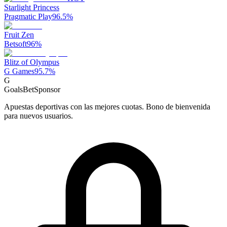
Starlight Princess
Pragmatic Play
96.5
%
Fruit Zen
Betsoft
96
%
Blitz of Olympus
G Games
95.7
%
G
GoalsBet
Sponsor
Apuestas deportivas con las mejores cuotas. Bono de bienvenida
para nuevos usuarios.