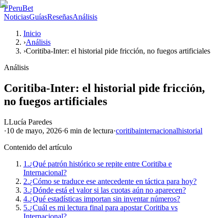
P
PeruBet
Noticias
Guías
Reseñas
Análisis
Inicio
›
Análisis
›
Coritiba-Inter: el historial pide fricción, no fuegos artificiales
Análisis
Coritiba-Inter: el historial pide fricción,
no fuegos artificiales
L
Lucía Paredes
·
10 de mayo, 2026
·
6 min
de lectura
·
coritiba
internacional
historial
Contenido del artículo
1.
¿Qué patrón histórico se repite entre Coritiba e
Internacional?
2.
¿Cómo se traduce ese antecedente en táctica para hoy?
3.
¿Dónde está el valor si las cuotas aún no aparecen?
4.
¿Qué estadísticas importan sin inventar números?
5.
¿Cuál es mi lectura final para apostar Coritiba vs
Internacional?