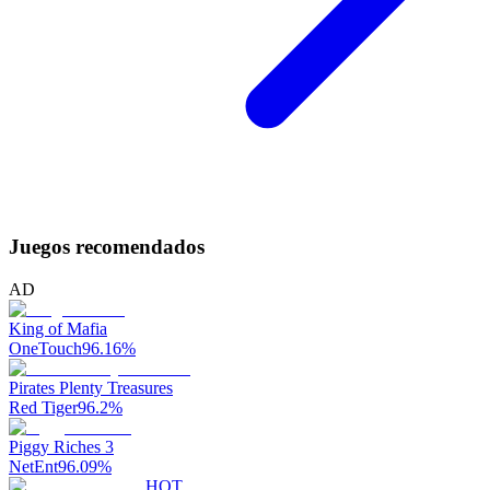
Juegos recomendados
AD
King of Mafia
OneTouch
96.16
%
Pirates Plenty Treasures
Red Tiger
96.2
%
Piggy Riches 3
NetEnt
96.09
%
HOT