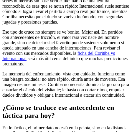
series numéricas sin base verificable; hablo de una textura
reconocible, de esas que se notan rápido: Internacional suele sentirse
cómodo si logra llevar el partido a campo rival por tramos, mientras
Coritiba necesita que el duelo se vuelva incómodo, con segundas
jugadas y posesiones partidas.
Ese tipo de cruce no siempre se ve bonito. Mejor así. En partidos
con antecedentes de fricción, el valor rara vez nace del nombre
grande, sino de detectar si el favorito puede sostener volumen o si
queda atrapado en una cancha de interrupciones. Para revisar el
evento con sus mercados disponibles, la
ficha del Coritiba vs
Internacional
será más útil cerca del inicio que muchas predicciones
prematuras.
La memoria del enfrentamiento, vista con cuidado, funciona como
una bisagra oxidada: no abre rápido, chirría antes de moverse. Esa
imagen resume mi tesis. Coritiba no necesita dominar largo rato para
ensuciar el cálculo del visitante; le basta con cortar ritmo, empujar
duelos divididos y obligar a Internacional a atacar sin continuidad.
¿Cómo se traduce ese antecedente en
táctica para hoy?
En lo táctico, el primer dato no está en la pelota, sino en la distancia