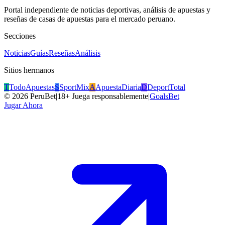
Portal independiente de noticias deportivas, análisis de apuestas y
reseñas de casas de apuestas para el mercado peruano.
Secciones
Noticias
Guías
Reseñas
Análisis
Sitios hermanos
T
TodoApuestas
S
SportMix
A
ApuestaDiaria
D
DeportTotal
©
2026
PeruBet
|
18+ Juega responsablemente
|
GoalsBet
Jugar Ahora