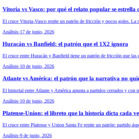
Vitoria vs Vasco: por qué el relato popular se estrella
El cruce Vitoria-Vasco repite un patrón de fricción y pocos goles. La na
Análisis
·
17 de junio, 2026
Huracán vs Banfield: el patrón que el 1X2 ignora
El cruce entre Huracán y Banfield tiene un patrón de fricción que las c
Análisis
·
10 de junio, 2026
Atlante vs América: el patrón que la narrativa no qui
El historial entre Atlante y América apunta a partidos cerrados y con 
Análisis
·
10 de junio, 2026
Platense-Union: el libreto que la historia dicta cada v
El cruce entre Platense y Union Santa Fe repite un patrón: partido áspe
Análisis
·
9 de junio, 2026