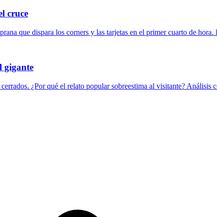
l cruce
ana que dispara los corners y las tarjetas en el primer cuarto de hora.
l gigante
errados. ¿Por qué el relato popular sobreestima al visitante? Análisis 