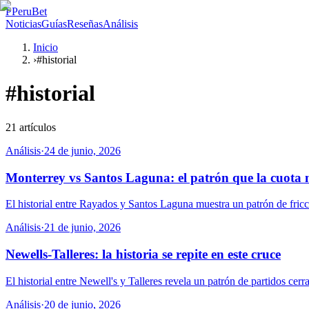
P
PeruBet
Noticias
Guías
Reseñas
Análisis
Inicio
›
#historial
#
historial
21
artículos
Análisis
·
24 de junio, 2026
Monterrey vs Santos Laguna: el patrón que la cuota n
El historial entre Rayados y Santos Laguna muestra un patrón de fricci
Análisis
·
21 de junio, 2026
Newells-Talleres: la historia se repite en este cruce
El historial entre Newell's y Talleres revela un patrón de partidos cer
Análisis
·
20 de junio, 2026