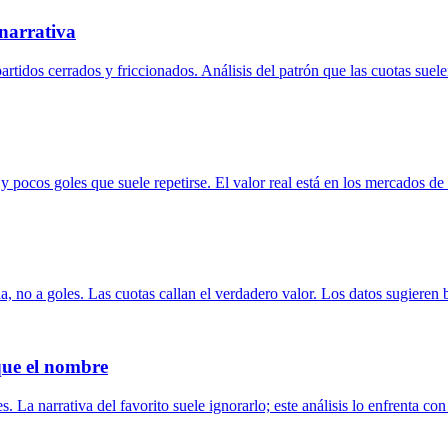
 narrativa
artidos cerrados y friccionados. Análisis del patrón que las cuotas suele
 pocos goles que suele repetirse. El valor real está en los mercados de 
, no a goles. Las cuotas callan el verdadero valor. Los datos sugieren 
que el nombre
. La narrativa del favorito suele ignorarlo; este análisis lo enfrenta con