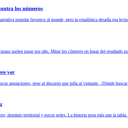
 contra los números
rrativa popular favorece al grande, pero la estadística desafía esa lectur
uotas suelen pasar por alto. Mirar los córneres en lugar del resultado p
ere ver
pocas anotaciones, pese al discurso que infla al visitante. ¿Dónde busca
ez
ro, dominio territorial y pocos goles. La historia pesa más que la tabla