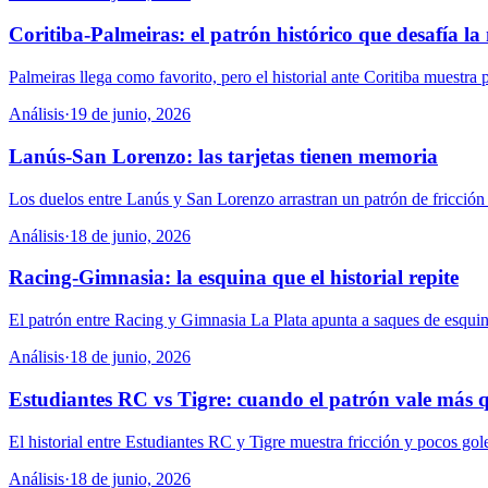
Coritiba-Palmeiras: el patrón histórico que desafía la
Palmeiras llega como favorito, pero el historial ante Coritiba muestra p
Análisis
·
19 de junio, 2026
Lanús-San Lorenzo: las tarjetas tienen memoria
Los duelos entre Lanús y San Lorenzo arrastran un patrón de fricción y
Análisis
·
18 de junio, 2026
Racing-Gimnasia: la esquina que el historial repite
El patrón entre Racing y Gimnasia La Plata apunta a saques de esquina
Análisis
·
18 de junio, 2026
Estudiantes RC vs Tigre: cuando el patrón vale más 
El historial entre Estudiantes RC y Tigre muestra fricción y pocos goles
Análisis
·
18 de junio, 2026