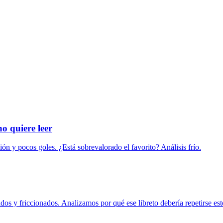
o quiere leer
ón y pocos goles. ¿Está sobrevalorado el favorito? Análisis frío.
rados y friccionados. Analizamos por qué ese libreto debería repetirse es