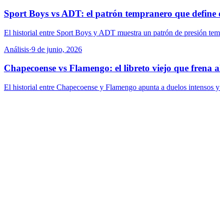
Sport Boys vs ADT: el patrón tempranero que define e
El historial entre Sport Boys y ADT muestra un patrón de presión tempr
Análisis
·
9 de junio, 2026
Chapecoense vs Flamengo: el libreto viejo que frena a
El historial entre Chapecoense y Flamengo apunta a duelos intensos y c