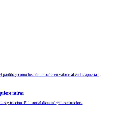
l partido y cómo los córners ofrecen valor real en las apuestas.
quiere mirar
es y fricción. El historial dicta márgenes estrechos.