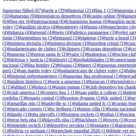
#
apuestas fútbol
(
67
)
#
serie a
(
29
)
#
historial
(
21
)
#
liga 1
(
15
)
#
apuestas 
(
10
)
#
apuestas
(
9
)
#
pronósticos deportivos
(
9
)
#
casino online
(
9
)
#
apues
(
6
)
#
liga mx
(
6
)
#
internacional
(
6
)
#
champions league
(
6
)
#
analisis tacti
voley
(
5
)
#
análisis táctico
(
4
)
#
monterrey
(
4
)
#
lanus
(
4
)
#
manchester cit
(
4
)
#
alianza
(
4
)
#
arsenal
(
4
)
#
peru
(
4
)
#
atletico paranaense
(
3
)
#
velez sar
junin
(
3
)
#
argentinos jrs
(
3
)
#
mirassol
(
3
)
#
platense
(
3
)
#
serie a brasil
(
3
)
(
3
)
#
primera división
(
3
)
#
primera division
(
3
)
#
sporting cristal
(
3
)
#
cus
(
3
)
#
sudamericano de clubes
(
3
)
#
clippers
(
3
)
#
cuotas deportivas
(
3
)
#
ce
(
2
)
#
apuesta
(
2
)
#
union santa fe
(
2
)
#
valor
(
2
)
#
palmeiras
(
2
)
#
racing clu
(
2
)
#
defensa y justicia
(
2
)
#
aldosivi
(
2
)
#
probabilidades
(
2
)
#
comerciante
nacional
(
2
)
#
liga betplay
(
2
)
#
tijuana
(
2
)
#
tigres
(
2
)
#
apuestas entreteni
perú
(
2
)
#
san martin voley
(
2
)
#
sudamericano de clubes voley
(
2
)
#
lalig
(
1
)
#
historial enfrentamientos
(
1
)
#
apuestas liga profesional
(
1
)
#
mercado
(
1
)
#
análisis histórico
(
1
)
#
serie a apuestas
(
1
)
#
huracan
(
1
)
#
pronóstico 
ii
(
1
)
#
altitud
(
1
)
#
toluca
(
1
)
#
unam pumas
(
1
)
#
club deportivo los chan
(
1
)
#
club america
(
1
)
#
corners liga 1
(
1
)
#
juan pablo ii college
(
1
)
#
atlet
cordoba
(
1
)
#
rosario central
(
1
)
#
houston dynamo
(
1
)
#
dc united
(
1
)
#
ne
(
1
)
#
amarillas mls
(
1
)
#
nashville sc
(
1
)
#
atlanta united fc
(
1
)
#
cuotas bras
(
1
)
#
mercado corners
(
1
)
#
sc freiburg
(
1
)
#
aston villa
(
1
)
#
junta nacional
(
1
)
#
danilo
(
1
)
#
nba playoffs
(
1
)
#
houston rockets
(
1
)
#
milan
(
1
)
#
racing 
(
1
)
#
prop bets nba
(
1
)
#
playoffs nba
(
1
)
#
blackburn
(
1
)
#
rovers
(
1
)
#
cove
(
1
)
#
nintendo switch
(
1
)
#
deportivo recoleta
(
1
)
#
jaguares
(
1
)
#
apuestas 
(
1
)
#
bolivia vs surinam
(
1
)
#
repechaje mundial 2026
(
1
)
#
dónde ver en 