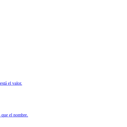
stá el valor.
s que el nombre.