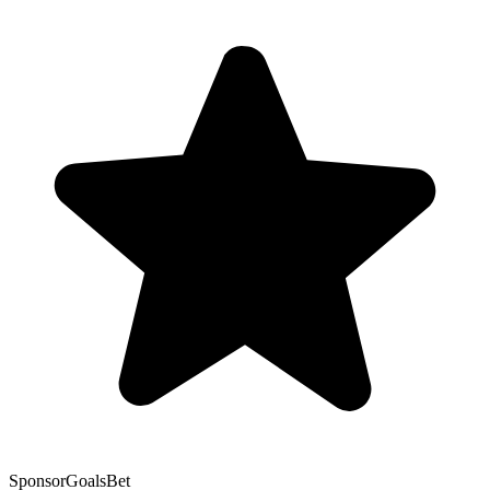
Sponsor
GoalsBet