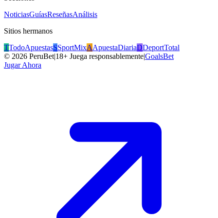
Noticias
Guías
Reseñas
Análisis
Sitios hermanos
T
TodoApuestas
S
SportMix
A
ApuestaDiaria
D
DeportTotal
©
2026
PeruBet
|
18+ Juega responsablemente
|
GoalsBet
Jugar Ahora