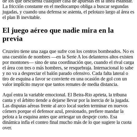
de los que descuenta cualquier casa de apuestas en la línea estándar.
La fricción constante en el mediocampo obliga a buscar segundas
jugadas, y cuando una defensa se asienta, el pelotazo largo al área es
el plan B inevitable.
El juego aéreo que nadie mira en la
previa
Cruzeiro tiene una zaga que sufre con los centros bombeados. No es
una cuestión de nombres —en la Serie A los delanteros altos existen
por montones— sino de una coordinación que, cuando el rival carga
el área con tres o más hombres, se resquebraja. Internacional lo sabe
y no va a despreciar el balón parado ofensivo. Cada falta lateral o
tiro de esquina a favor se convierte en una ocasión de gol con un
valor implícito mayor que tantos remates de media distancia.
Aquí entra la variable emocional. El Beira-Rio aprieta, la tribuna
canta y el árbitro tiende a dejarse llevar por la inercia de la jugada.
Las disputas aéreas frente al arco local suelen terminar en nuevos
córners porque el defensor azul, presionado, prefiere mandar la
pelota a la esquina antes que arriesgar un despeje corto. Esa
dinámica infla el conteo final mucho más de lo que sugiere la cuota
over.