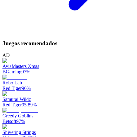
Juegos recomendados
AD
AviaMasters Xmas
BGaming
97
%
Robo Lab
Red Tiger
96
%
Samurai Wildz
Red Tiger
95.89
%
Greedy Goblins
Betsoft
97
%
Shivering Strings