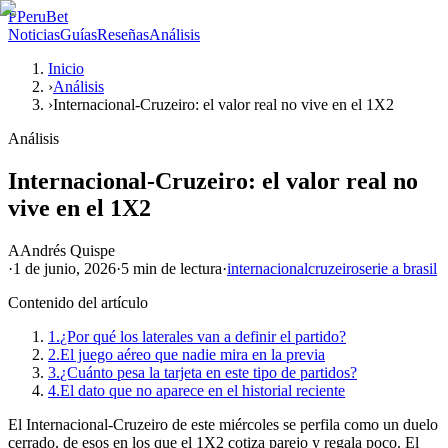
P
PeruBet
Noticias
Guías
Reseñas
Análisis
Inicio
›
Análisis
›
Internacional-Cruzeiro: el valor real no vive en el 1X2
Análisis
Internacional-Cruzeiro: el valor real no
vive en el 1X2
A
Andrés Quispe
·
1 de junio, 2026
·
5 min
de lectura
·
internacional
cruzeiro
serie a brasil
Contenido del artículo
1.
¿Por qué los laterales van a definir el partido?
2.
El juego aéreo que nadie mira en la previa
3.
¿Cuánto pesa la tarjeta en este tipo de partidos?
4.
El dato que no aparece en el historial reciente
El Internacional-Cruzeiro de este miércoles se perfila como un duelo
cerrado, de esos en los que el 1X2 cotiza parejo y regala poco. El