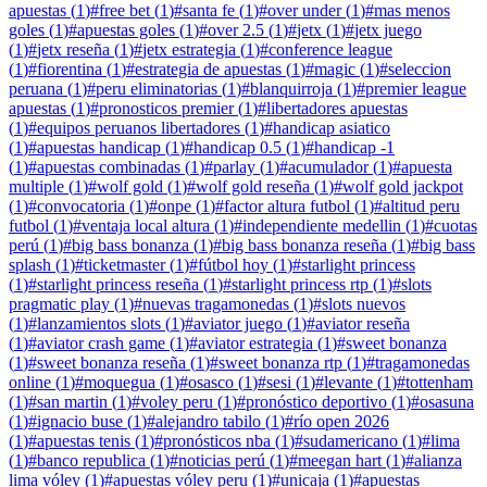
apuestas
(
1
)
#
free bet
(
1
)
#
santa fe
(
1
)
#
over under
(
1
)
#
mas menos
goles
(
1
)
#
apuestas goles
(
1
)
#
over 2.5
(
1
)
#
jetx
(
1
)
#
jetx juego
(
1
)
#
jetx reseña
(
1
)
#
jetx estrategia
(
1
)
#
conference league
(
1
)
#
fiorentina
(
1
)
#
estrategia de apuestas
(
1
)
#
magic
(
1
)
#
seleccion
peruana
(
1
)
#
peru eliminatorias
(
1
)
#
blanquirroja
(
1
)
#
premier league
apuestas
(
1
)
#
pronosticos premier
(
1
)
#
libertadores apuestas
(
1
)
#
equipos peruanos libertadores
(
1
)
#
handicap asiatico
(
1
)
#
apuestas handicap
(
1
)
#
handicap 0.5
(
1
)
#
handicap -1
(
1
)
#
apuestas combinadas
(
1
)
#
parlay
(
1
)
#
acumulador
(
1
)
#
apuesta
multiple
(
1
)
#
wolf gold
(
1
)
#
wolf gold reseña
(
1
)
#
wolf gold jackpot
(
1
)
#
convocatoria
(
1
)
#
onpe
(
1
)
#
factor altura futbol
(
1
)
#
altitud peru
futbol
(
1
)
#
ventaja local altura
(
1
)
#
independiente medellin
(
1
)
#
cuotas
perú
(
1
)
#
big bass bonanza
(
1
)
#
big bass bonanza reseña
(
1
)
#
big bass
splash
(
1
)
#
ticketmaster
(
1
)
#
fútbol hoy
(
1
)
#
starlight princess
(
1
)
#
starlight princess reseña
(
1
)
#
starlight princess rtp
(
1
)
#
slots
pragmatic play
(
1
)
#
nuevas tragamonedas
(
1
)
#
slots nuevos
(
1
)
#
lanzamientos slots
(
1
)
#
aviator juego
(
1
)
#
aviator reseña
(
1
)
#
aviator crash game
(
1
)
#
aviator estrategia
(
1
)
#
sweet bonanza
(
1
)
#
sweet bonanza reseña
(
1
)
#
sweet bonanza rtp
(
1
)
#
tragamonedas
online
(
1
)
#
moquegua
(
1
)
#
osasco
(
1
)
#
sesi
(
1
)
#
levante
(
1
)
#
tottenham
(
1
)
#
san martin
(
1
)
#
voley peru
(
1
)
#
pronóstico deportivo
(
1
)
#
osasuna
(
1
)
#
ignacio buse
(
1
)
#
alejandro tabilo
(
1
)
#
río open 2026
(
1
)
#
apuestas tenis
(
1
)
#
pronósticos nba
(
1
)
#
sudamericano
(
1
)
#
lima
(
1
)
#
banco republica
(
1
)
#
noticias perú
(
1
)
#
meegan hart
(
1
)
#
alianza
lima vóley
(
1
)
#
apuestas vóley peru
(
1
)
#
unicaja
(
1
)
#
apuestas