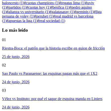
baloncesto
(
1
)
#
cuotas champions
(
1
)
#
regatas lima
(
1
)
#
uviv
(
1
)
#
partidos
(
1
)
#
cuotas hoy
(
1
)
#
benfica
(
1
)
#
pedro aquino
(
1
)
#
alianza vs universitario
(
1
)
#
galatasaray
(
1
)
#
geminis
(
1
)
#
liga
peruana de voley
(
1
)
#
perubet
(
1
)
#
real madrid vs barcelona
(
1
)
#
apuestas la liga
(
1
)
#
real sociedad
(
1
)
Lo más leído
01
Riestra-Boca: el patrón que la historia escribe en guion de fricción
25 de junio, 2026
02
Sao Paulo vs Paranaense: las esquinas pagan más que el 1X2
24 de junio, 2026
03
Vélez vs Instituto: por qué el saque de esquina manda en Liniers
24 de junio, 2026