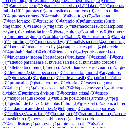
nba
(
14
)
#
liga profesional
(
13
)
#
apuestas deportivas
(
13
)
#
cuotas
(
13
)
#
apuestas perú
(
13
)
#
apuestas en vivo
(
12
)
#
lakers
(
11
)
#
apuestas
futbol
(
10
)
#
apuestas
(
9
)
#
pronósticos deportivos
(
9
)
#
casino online
(
9
)
#
apuestas corners
(
8
)
#
ecuabet
(
8
)
#
botafogo
(
7
)
#
flamengo
(
7
)
#
san lorenzo
(
6
)
#
cruzeiro
(
6
)
#
gremio
(
6
)
#
fluminense
(
6
)
#
rb
bragantino
(
6
)
#
santos
(
6
)
#
liga mx
(
6
)
#
internacional
(
6
)
#
champions
league
(
6
)
#
analisis tactico
(
5
)
#
sao paulo
(
5
)
#
corinthians
(
5
)
#
corners
(
5
)
#
premier league
(
5
)
#
coritiba
(
5
)
#
bahia
(
5
)
#
real madrid
(
5
)
#
la liga
(
5
)
#
sport boys
(
5
)
#
apuestas voley
(
5
)
#
análisis táctico
(
4
)
#
monterrey
(
4
)
#
lanus
(
4
)
#
manchester city
(
4
)
#
saques de esquina
(
4
)
#
barcelona
(
4
)
#
probabilidad
(
4
)
#
adt
(
4
)
#
cienciano
(
4
)
#
deportivo garcilaso
(
4
)
#
juventus
(
4
)
#
copa libertadores
(
4
)
#
alianza
(
4
)
#
arsenal
(
4
)
#
peru
(
4
)
#
atletico paranaense
(
3
)
#
velez sarsfield
(
3
)
#
instituto cordoba
(
3
)
#
atletico tucuman
(
3
)
#
remo
(
3
)
#
estudiantes de rio cuarto
(
3
)
#
tigre
(
3
)
#
liverpool
(
3
)
#
chapecoense
(
3
)
#
sarmiento junin
(
3
)
#
argentinos
jrs
(
3
)
#
mirassol
(
3
)
#
platense
(
3
)
#
serie a brasil
(
3
)
#
patrón histórico
(
3
)
#
pronóstico
(
3
)
#
atletico-mg
(
3
)
#
vitoria
(
3
)
#
vasco da gama
(
3
)
#
river plate
(
3
)
#
barracas central
(
3
)
#
chapecoense-sc
(
3
)
#
primera
división
(
3
)
#
primera division
(
3
)
#
sporting cristal
(
3
)
#
cusco
(
3
)
#
major league soccer
(
3
)
#
tabla de posiciones
(
3
)
#
nba
(
3
)
#
psg
(
3
)
#
gestión de banca
(
3
)
#
cuotas fútbol
(
3
)
#
goalsbet
(
3
)
#
alianza lima
(
3
)
#
sudamericano de clubes
(
3
)
#
clippers
(
3
)
#
cuotas deportivas
(
3
)
#
celtics
(
3
)
#
warriors
(
3
)
#
bodø/glimt
(
3
)
#
patron historico
(
2
)
#
serie
a brasileirao
(
2
)
#
newells old boys
(
2
)
#
talleres cordoba
(
2
)
#
estadisticas
(
2
)
#
apuesta
(
2
)
#
union santa fe
(
2
)
#
valor