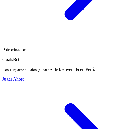
Patrocinador
GoalsBet
Las mejores cuotas y bonos de bienvenida en Perú.
Jugar Ahora