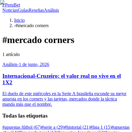
P
PeruBet
Noticias
Guías
Reseñas
Análisis
Inicio
›
#mercado corners
#
mercado corners
1
artículo
Análisis
·
1 de junio, 2026
Internacional-Cruzeiro: el valor real no vive en el
1X2
El duelo de este miércoles en la Serie A brasileña esconde su mejor
apuesta en los corners y las tarjetas, mercados donde la táctica
manda más que el nombre.
Todas las etiquetas
#
apuestas fútbol
(
67
)
#
serie a
(
29
)
#
historial
(
21
)
#
liga 1
(
15
)
#
apuestas