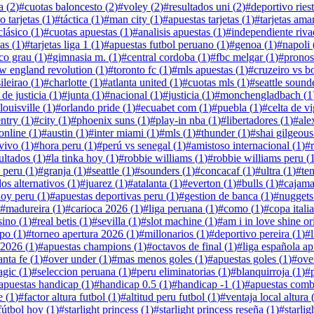
a
(
2
)
#
cuotas baloncesto
(
2
)
#
voley
(
2
)
#
resultados uni
(
2
)
#
deportivo riest
 tarjetas
(
1
)
#
táctica
(
1
)
#
man city
(
1
)
#
apuestas tarjetas
(
1
)
#
tarjetas amar
clásico
(
1
)
#
cuotas apuestas
(
1
)
#
analisis apuestas
(
1
)
#
independiente riva
kas
(
1
)
#
tarjetas liga 1
(
1
)
#
apuestas futbol peruano
(
1
)
#
genoa
(
1
)
#
napoli
ico grau
(
1
)
#
gimnasia m.
(
1
)
#
central cordoba
(
1
)
#
fbc melgar
(
1
)
#
pronos
w england revolution
(
1
)
#
toronto fc
(
1
)
#
mls apuestas
(
1
)
#
cruzeiro vs b
ileirao
(
1
)
#
charlotte
(
1
)
#
atlanta united
(
1
)
#
cuotas mls
(
1
)
#
seattle sound
 de justicia
(
1
)
#
junta
(
1
)
#
nacional
(
1
)
#
justicia
(
1
)
#
monchengladbach
(
1
louisville
(
1
)
#
orlando pride
(
1
)
#
ecuabet com
(
1
)
#
puebla
(
1
)
#
celta de v
ntry
(
1
)
#
city
(
1
)
#
phoenix suns
(
1
)
#
play-in nba
(
1
)
#
libertadores
(
1
)
#
ale
online
(
1
)
#
austin
(
1
)
#
inter miami
(
1
)
#
mls
(
1
)
#
thunder
(
1
)
#
shai gilgeou
vivo
(
1
)
#
hora peru
(
1
)
#
perú vs senegal
(
1
)
#
amistoso internacional
(
1
)
#
ultados
(
1
)
#
la tinka hoy
(
1
)
#
robbie williams
(
1
)
#
robbie williams peru
(
p peru
(
1
)
#
granja
(
1
)
#
seattle
(
1
)
#
sounders
(
1
)
#
concacaf
(
1
)
#
ultra
(
1
)
#
te
os alternativos
(
1
)
#
juarez
(
1
)
#
atalanta
(
1
)
#
everton
(
1
)
#
bulls
(
1
)
#
cajama
hoy peru
(
1
)
#
apuestas deportivas peru
(
1
)
#
gestion de banca
(
1
)
#
nuggets
#
madureira
(
1
)
#
carioca 2026
(
1
)
#
liga peruana
(
1
)
#
como
(
1
)
#
copa italia
sino
(
1
)
#
real betis
(
1
)
#
sevilla
(
1
)
#
slot machine
(
1
)
#
am i in love shine o
mpo
(
1
)
#
torneo apertura 2026
(
1
)
#
millonarios
(
1
)
#
deportivo pereira
(
1
)
#
 2026
(
1
)
#
apuestas champions
(
1
)
#
octavos de final
(
1
)
#
liga española ap
anta fe
(
1
)
#
over under
(
1
)
#
mas menos goles
(
1
)
#
apuestas goles
(
1
)
#
ove
agic
(
1
)
#
seleccion peruana
(
1
)
#
peru eliminatorias
(
1
)
#
blanquirroja
(
1
)
#
apuestas handicap
(
1
)
#
handicap 0.5
(
1
)
#
handicap -1
(
1
)
#
apuestas comb
e
(
1
)
#
factor altura futbol
(
1
)
#
altitud peru futbol
(
1
)
#
ventaja local altura
fútbol hoy
(
1
)
#
starlight princess
(
1
)
#
starlight princess reseña
(
1
)
#
starlig