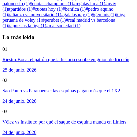
baloncesto
(
1
)
#
cuotas champions
(
1
)
#
regatas lima
(
1
)
#
uviv
(
1
)
#
partidos
(
1
)
#
cuotas hoy
(
1
)
#
benfica
(
1
)
#
pedro aquino
(
1
)
#
alianza vs universitario
(
1
)
#
galatasaray
(
1
)
#
geminis
(
1
)
#
liga
peruana de voley
(
1
)
#
perubet
(
1
)
#
real madrid vs barcelona
(
1
)
#
apuestas la liga
(
1
)
#
real sociedad
(
1
)
Lo más leído
01
Riestra-Boca: el patrón que la historia escribe en guion de fricción
25 de junio, 2026
02
Sao Paulo vs Paranaense: las esquinas pagan más que el 1X2
24 de junio, 2026
03
Vélez vs Instituto: por qué el saque de esquina manda en Liniers
24 de junio, 2026