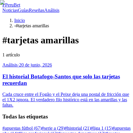
P
PeruBet
Noticias
Guías
Reseñas
Análisis
Inicio
›
#tarjetas amarillas
#
tarjetas amarillas
1
artículo
Análisis
·
20 de junio, 2026
El historial Botafogo-Santos que solo las tarjetas
recuerdan
Cada cruce entre el Fogão y el Peixe deja una postal de fricción que
el 1X2 ignora. El verdadero filo histórico está en las amarillas y las
faltas.
Todas las etiquetas
#
apuestas fútbol
(
67
)
#
serie a
(
29
)
#
historial
(
21
)
#
liga 1
(
15
)
#
apuestas