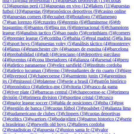
nba
(
14
)
#
liga profesional
(
13
)
#
apuestas deportivas
(
13
)
#
cuotas
(
13
)
#
apuestas perú
(
13
)
#
apuestas en vivo
(
12
)
#
lakers
(
11
)
#
apuestas
futbol
(
10
)
#
apuestas
(
9
)
#
pronósticos deportivos
(
9
)
#
casino online
(
9
)
#
apuestas corners
(
8
)
#
ecuabet
(
8
)
#
botafogo
(
7
)
#
flamengo
(
7
)
#
san lorenzo
(
6
)
#
cruzeiro
(
6
)
#
gremio
(
6
)
#
fluminense
(
6
)
#
rb
bragantino
(
6
)
#
santos
(
6
)
#
liga mx
(
6
)
#
internacional
(
6
)
#
champions
league
(
6
)
#
analisis tactico
(
5
)
#
sao paulo
(
5
)
#
corinthians
(
5
)
#
corners
(
5
)
#
premier league
(
5
)
#
coritiba
(
5
)
#
bahia
(
5
)
#
real madrid
(
5
)
#
la liga
(
5
)
#
sport boys
(
5
)
#
apuestas voley
(
5
)
#
análisis táctico
(
4
)
#
monterrey
(
4
)
#
lanus
(
4
)
#
manchester city
(
4
)
#
saques de esquina
(
4
)
#
barcelona
(
4
)
#
probabilidad
(
4
)
#
adt
(
4
)
#
cienciano
(
4
)
#
deportivo garcilaso
(
4
)
#
juventus
(
4
)
#
copa libertadores
(
4
)
#
alianza
(
4
)
#
arsenal
(
4
)
#
peru
(
4
)
#
atletico paranaense
(
3
)
#
velez sarsfield
(
3
)
#
instituto cordoba
(
3
)
#
atletico tucuman
(
3
)
#
remo
(
3
)
#
estudiantes de rio cuarto
(
3
)
#
tigre
(
3
)
#
liverpool
(
3
)
#
chapecoense
(
3
)
#
sarmiento junin
(
3
)
#
argentinos
jrs
(
3
)
#
mirassol
(
3
)
#
platense
(
3
)
#
serie a brasil
(
3
)
#
patrón histórico
(
3
)
#
pronóstico
(
3
)
#
atletico-mg
(
3
)
#
vitoria
(
3
)
#
vasco da gama
(
3
)
#
river plate
(
3
)
#
barracas central
(
3
)
#
chapecoense-sc
(
3
)
#
primera
división
(
3
)
#
primera division
(
3
)
#
sporting cristal
(
3
)
#
cusco
(
3
)
#
major league soccer
(
3
)
#
tabla de posiciones
(
3
)
#
nba
(
3
)
#
psg
(
3
)
#
gestión de banca
(
3
)
#
cuotas fútbol
(
3
)
#
goalsbet
(
3
)
#
alianza lima
(
3
)
#
sudamericano de clubes
(
3
)
#
clippers
(
3
)
#
cuotas deportivas
(
3
)
#
celtics
(
3
)
#
warriors
(
3
)
#
bodø/glimt
(
3
)
#
patron historico
(
2
)
#
serie
a brasileirao
(
2
)
#
newells old boys
(
2
)
#
talleres cordoba
(
2
)
#
estadisticas
(
2
)
#
apuesta
(
2
)
#
union santa fe
(
2
)
#
valor