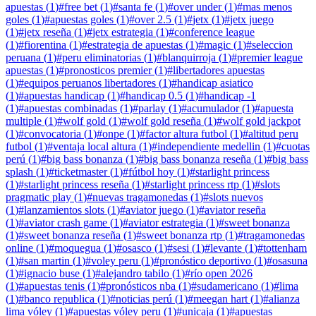
apuestas
(
1
)
#
free bet
(
1
)
#
santa fe
(
1
)
#
over under
(
1
)
#
mas menos
goles
(
1
)
#
apuestas goles
(
1
)
#
over 2.5
(
1
)
#
jetx
(
1
)
#
jetx juego
(
1
)
#
jetx reseña
(
1
)
#
jetx estrategia
(
1
)
#
conference league
(
1
)
#
fiorentina
(
1
)
#
estrategia de apuestas
(
1
)
#
magic
(
1
)
#
seleccion
peruana
(
1
)
#
peru eliminatorias
(
1
)
#
blanquirroja
(
1
)
#
premier league
apuestas
(
1
)
#
pronosticos premier
(
1
)
#
libertadores apuestas
(
1
)
#
equipos peruanos libertadores
(
1
)
#
handicap asiatico
(
1
)
#
apuestas handicap
(
1
)
#
handicap 0.5
(
1
)
#
handicap -1
(
1
)
#
apuestas combinadas
(
1
)
#
parlay
(
1
)
#
acumulador
(
1
)
#
apuesta
multiple
(
1
)
#
wolf gold
(
1
)
#
wolf gold reseña
(
1
)
#
wolf gold jackpot
(
1
)
#
convocatoria
(
1
)
#
onpe
(
1
)
#
factor altura futbol
(
1
)
#
altitud peru
futbol
(
1
)
#
ventaja local altura
(
1
)
#
independiente medellin
(
1
)
#
cuotas
perú
(
1
)
#
big bass bonanza
(
1
)
#
big bass bonanza reseña
(
1
)
#
big bass
splash
(
1
)
#
ticketmaster
(
1
)
#
fútbol hoy
(
1
)
#
starlight princess
(
1
)
#
starlight princess reseña
(
1
)
#
starlight princess rtp
(
1
)
#
slots
pragmatic play
(
1
)
#
nuevas tragamonedas
(
1
)
#
slots nuevos
(
1
)
#
lanzamientos slots
(
1
)
#
aviator juego
(
1
)
#
aviator reseña
(
1
)
#
aviator crash game
(
1
)
#
aviator estrategia
(
1
)
#
sweet bonanza
(
1
)
#
sweet bonanza reseña
(
1
)
#
sweet bonanza rtp
(
1
)
#
tragamonedas
online
(
1
)
#
moquegua
(
1
)
#
osasco
(
1
)
#
sesi
(
1
)
#
levante
(
1
)
#
tottenham
(
1
)
#
san martin
(
1
)
#
voley peru
(
1
)
#
pronóstico deportivo
(
1
)
#
osasuna
(
1
)
#
ignacio buse
(
1
)
#
alejandro tabilo
(
1
)
#
río open 2026
(
1
)
#
apuestas tenis
(
1
)
#
pronósticos nba
(
1
)
#
sudamericano
(
1
)
#
lima
(
1
)
#
banco republica
(
1
)
#
noticias perú
(
1
)
#
meegan hart
(
1
)
#
alianza
lima vóley
(
1
)
#
apuestas vóley peru
(
1
)
#
unicaja
(
1
)
#
apuestas