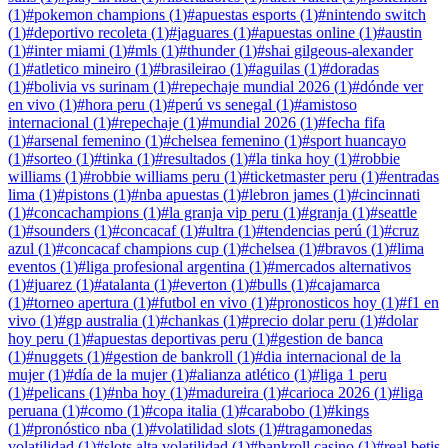
(
1
)
#
pokemon champions
(
1
)
#
apuestas esports
(
1
)
#
nintendo switch
(
1
)
#
deportivo recoleta
(
1
)
#
jaguares
(
1
)
#
apuestas online
(
1
)
#
austin
(
1
)
#
inter miami
(
1
)
#
mls
(
1
)
#
thunder
(
1
)
#
shai gilgeous-alexander
(
1
)
#
atletico mineiro
(
1
)
#
brasileirao
(
1
)
#
aguilas
(
1
)
#
doradas
(
1
)
#
bolivia vs surinam
(
1
)
#
repechaje mundial 2026
(
1
)
#
dónde ver
en vivo
(
1
)
#
hora peru
(
1
)
#
perú vs senegal
(
1
)
#
amistoso
internacional
(
1
)
#
repechaje
(
1
)
#
mundial 2026
(
1
)
#
fecha fifa
(
1
)
#
arsenal femenino
(
1
)
#
chelsea femenino
(
1
)
#
sport huancayo
(
1
)
#
sorteo
(
1
)
#
tinka
(
1
)
#
resultados
(
1
)
#
la tinka hoy
(
1
)
#
robbie
williams
(
1
)
#
robbie williams peru
(
1
)
#
ticketmaster peru
(
1
)
#
entradas
lima
(
1
)
#
pistons
(
1
)
#
nba apuestas
(
1
)
#
lebron james
(
1
)
#
cincinnati
(
1
)
#
concachampions
(
1
)
#
la granja vip peru
(
1
)
#
granja
(
1
)
#
seattle
(
1
)
#
sounders
(
1
)
#
concacaf
(
1
)
#
ultra
(
1
)
#
tendencias perú
(
1
)
#
cruz
azul
(
1
)
#
concacaf champions cup
(
1
)
#
chelsea
(
1
)
#
bravos
(
1
)
#
lima
eventos
(
1
)
#
liga profesional argentina
(
1
)
#
mercados alternativos
(
1
)
#
juarez
(
1
)
#
atalanta
(
1
)
#
everton
(
1
)
#
bulls
(
1
)
#
cajamarca
(
1
)
#
torneo apertura
(
1
)
#
futbol en vivo
(
1
)
#
pronosticos hoy
(
1
)
#
f1 en
vivo
(
1
)
#
gp australia
(
1
)
#
chankas
(
1
)
#
precio dolar peru
(
1
)
#
dolar
hoy peru
(
1
)
#
apuestas deportivas peru
(
1
)
#
gestion de banca
(
1
)
#
nuggets
(
1
)
#
gestion de bankroll
(
1
)
#
dia internacional de la
mujer
(
1
)
#
día de la mujer
(
1
)
#
alianza atlético
(
1
)
#
liga 1 peru
(
1
)
#
pelicans
(
1
)
#
nba hoy
(
1
)
#
madureira
(
1
)
#
carioca 2026
(
1
)
#
liga
peruana
(
1
)
#
como
(
1
)
#
copa italia
(
1
)
#
carabobo
(
1
)
#
kings
(
1
)
#
pronóstico nba
(
1
)
#
volatilidad slots
(
1
)
#
tragamonedas
volatilidad
(
1
)
#
slots alta volatilidad
(
1
)
#
bankroll casino
(
1
)
#
real betis