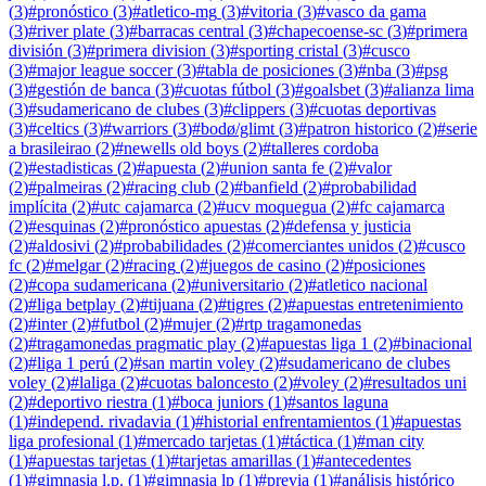
(
3
)
#
pronóstico
(
3
)
#
atletico-mg
(
3
)
#
vitoria
(
3
)
#
vasco da gama
(
3
)
#
river plate
(
3
)
#
barracas central
(
3
)
#
chapecoense-sc
(
3
)
#
primera
división
(
3
)
#
primera division
(
3
)
#
sporting cristal
(
3
)
#
cusco
(
3
)
#
major league soccer
(
3
)
#
tabla de posiciones
(
3
)
#
nba
(
3
)
#
psg
(
3
)
#
gestión de banca
(
3
)
#
cuotas fútbol
(
3
)
#
goalsbet
(
3
)
#
alianza lima
(
3
)
#
sudamericano de clubes
(
3
)
#
clippers
(
3
)
#
cuotas deportivas
(
3
)
#
celtics
(
3
)
#
warriors
(
3
)
#
bodø/glimt
(
3
)
#
patron historico
(
2
)
#
serie
a brasileirao
(
2
)
#
newells old boys
(
2
)
#
talleres cordoba
(
2
)
#
estadisticas
(
2
)
#
apuesta
(
2
)
#
union santa fe
(
2
)
#
valor
(
2
)
#
palmeiras
(
2
)
#
racing club
(
2
)
#
banfield
(
2
)
#
probabilidad
implícita
(
2
)
#
utc cajamarca
(
2
)
#
ucv moquegua
(
2
)
#
fc cajamarca
(
2
)
#
esquinas
(
2
)
#
pronóstico apuestas
(
2
)
#
defensa y justicia
(
2
)
#
aldosivi
(
2
)
#
probabilidades
(
2
)
#
comerciantes unidos
(
2
)
#
cusco
fc
(
2
)
#
melgar
(
2
)
#
racing
(
2
)
#
juegos de casino
(
2
)
#
posiciones
(
2
)
#
copa sudamericana
(
2
)
#
universitario
(
2
)
#
atletico nacional
(
2
)
#
liga betplay
(
2
)
#
tijuana
(
2
)
#
tigres
(
2
)
#
apuestas entretenimiento
(
2
)
#
inter
(
2
)
#
futbol
(
2
)
#
mujer
(
2
)
#
rtp tragamonedas
(
2
)
#
tragamonedas pragmatic play
(
2
)
#
apuestas liga 1
(
2
)
#
binacional
(
2
)
#
liga 1 perú
(
2
)
#
san martin voley
(
2
)
#
sudamericano de clubes
voley
(
2
)
#
laliga
(
2
)
#
cuotas baloncesto
(
2
)
#
voley
(
2
)
#
resultados uni
(
2
)
#
deportivo riestra
(
1
)
#
boca juniors
(
1
)
#
santos laguna
(
1
)
#
independ. rivadavia
(
1
)
#
historial enfrentamientos
(
1
)
#
apuestas
liga profesional
(
1
)
#
mercado tarjetas
(
1
)
#
táctica
(
1
)
#
man city
(
1
)
#
apuestas tarjetas
(
1
)
#
tarjetas amarillas
(
1
)
#
antecedentes
(
1
)
#
gimnasia l.p.
(
1
)
#
gimnasia lp
(
1
)
#
previa
(
1
)
#
análisis histórico