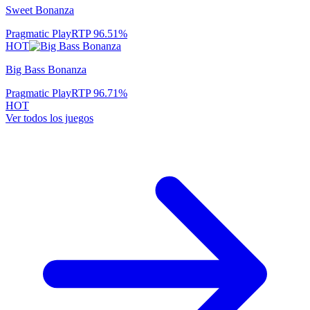
Sweet Bonanza
Pragmatic Play
RTP
96.51
%
HOT
Big Bass Bonanza
Pragmatic Play
RTP
96.71
%
HOT
Ver todos los juegos