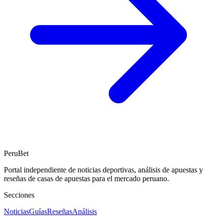
PeruBet
Portal independiente de noticias deportivas, análisis de apuestas y
reseñas de casas de apuestas para el mercado peruano.
Secciones
Noticias
Guías
Reseñas
Análisis