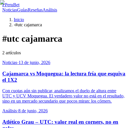
P
PeruBet
Noticias
Guías
Reseñas
Análisis
Inicio
›
#utc cajamarca
#
utc cajamarca
2
artículos
Noticias
·
13 de junio, 2026
Cajamarca vs Moquegua: la lectura fría que esquiva
el 1X2
Con cuotas aún sin publicar, analizamos el duelo de altura entre
UTC y UCV Moquegua. El verdadero valor no está en el resultado,
sino en un mercado secundario que pocos miran: los córners.
Análisis
·
8 de junio, 2026
Atlético Grau – UTC: valor real en corners, no en