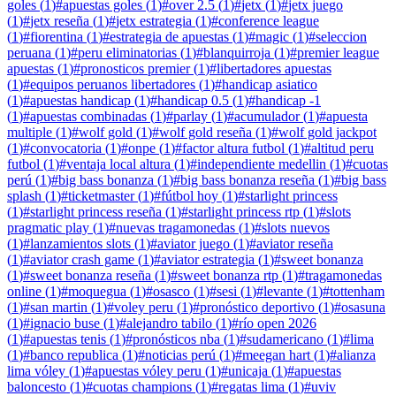
goles
(
1
)
#
apuestas goles
(
1
)
#
over 2.5
(
1
)
#
jetx
(
1
)
#
jetx juego
(
1
)
#
jetx reseña
(
1
)
#
jetx estrategia
(
1
)
#
conference league
(
1
)
#
fiorentina
(
1
)
#
estrategia de apuestas
(
1
)
#
magic
(
1
)
#
seleccion
peruana
(
1
)
#
peru eliminatorias
(
1
)
#
blanquirroja
(
1
)
#
premier league
apuestas
(
1
)
#
pronosticos premier
(
1
)
#
libertadores apuestas
(
1
)
#
equipos peruanos libertadores
(
1
)
#
handicap asiatico
(
1
)
#
apuestas handicap
(
1
)
#
handicap 0.5
(
1
)
#
handicap -1
(
1
)
#
apuestas combinadas
(
1
)
#
parlay
(
1
)
#
acumulador
(
1
)
#
apuesta
multiple
(
1
)
#
wolf gold
(
1
)
#
wolf gold reseña
(
1
)
#
wolf gold jackpot
(
1
)
#
convocatoria
(
1
)
#
onpe
(
1
)
#
factor altura futbol
(
1
)
#
altitud peru
futbol
(
1
)
#
ventaja local altura
(
1
)
#
independiente medellin
(
1
)
#
cuotas
perú
(
1
)
#
big bass bonanza
(
1
)
#
big bass bonanza reseña
(
1
)
#
big bass
splash
(
1
)
#
ticketmaster
(
1
)
#
fútbol hoy
(
1
)
#
starlight princess
(
1
)
#
starlight princess reseña
(
1
)
#
starlight princess rtp
(
1
)
#
slots
pragmatic play
(
1
)
#
nuevas tragamonedas
(
1
)
#
slots nuevos
(
1
)
#
lanzamientos slots
(
1
)
#
aviator juego
(
1
)
#
aviator reseña
(
1
)
#
aviator crash game
(
1
)
#
aviator estrategia
(
1
)
#
sweet bonanza
(
1
)
#
sweet bonanza reseña
(
1
)
#
sweet bonanza rtp
(
1
)
#
tragamonedas
online
(
1
)
#
moquegua
(
1
)
#
osasco
(
1
)
#
sesi
(
1
)
#
levante
(
1
)
#
tottenham
(
1
)
#
san martin
(
1
)
#
voley peru
(
1
)
#
pronóstico deportivo
(
1
)
#
osasuna
(
1
)
#
ignacio buse
(
1
)
#
alejandro tabilo
(
1
)
#
río open 2026
(
1
)
#
apuestas tenis
(
1
)
#
pronósticos nba
(
1
)
#
sudamericano
(
1
)
#
lima
(
1
)
#
banco republica
(
1
)
#
noticias perú
(
1
)
#
meegan hart
(
1
)
#
alianza
lima vóley
(
1
)
#
apuestas vóley peru
(
1
)
#
unicaja
(
1
)
#
apuestas
baloncesto
(
1
)
#
cuotas champions
(
1
)
#
regatas lima
(
1
)
#
uviv