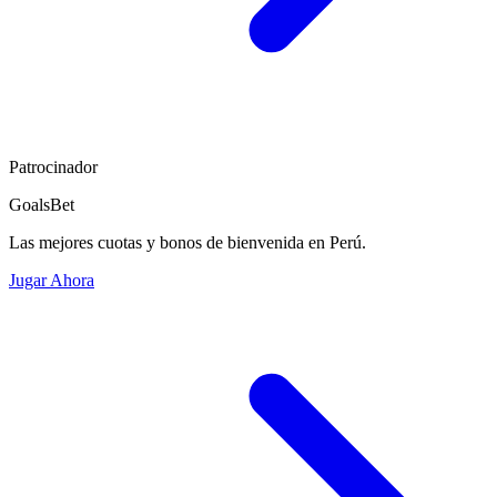
Patrocinador
GoalsBet
Las mejores cuotas y bonos de bienvenida en Perú.
Jugar Ahora