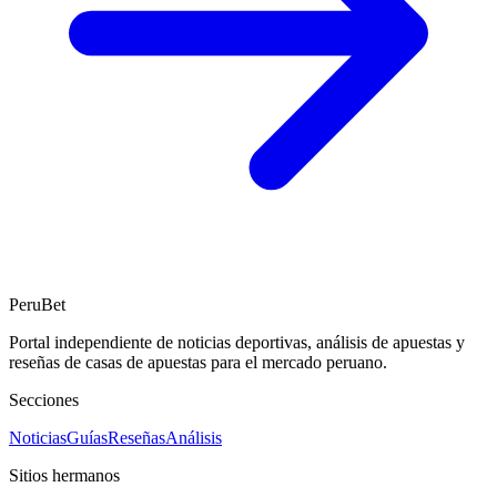
PeruBet
Portal independiente de noticias deportivas, análisis de apuestas y
reseñas de casas de apuestas para el mercado peruano.
Secciones
Noticias
Guías
Reseñas
Análisis
Sitios hermanos