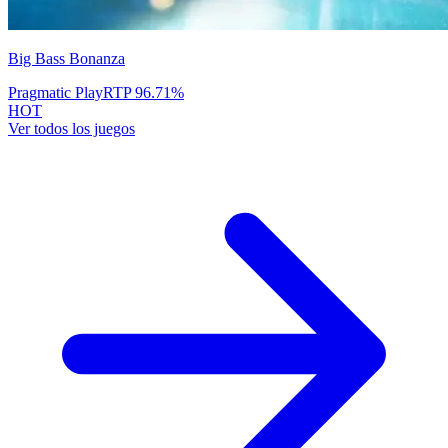
Big Bass Bonanza
Pragmatic Play
RTP
96.71
%
HOT
Ver todos los juegos