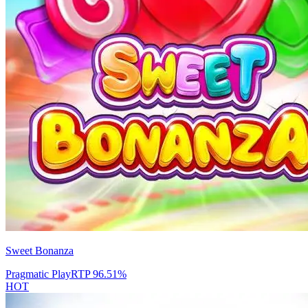
Sweet Bonanza
Pragmatic Play
RTP
96.51
%
HOT