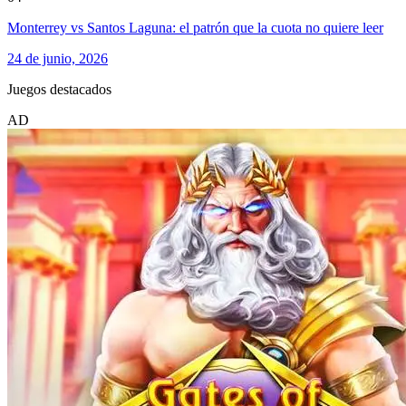
Monterrey vs Santos Laguna: el patrón que la cuota no quiere leer
24 de junio, 2026
Juegos destacados
AD