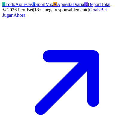
T
TodoApuestas
S
SportMix
A
ApuestaDiaria
D
DeportTotal
©
2026
PeruBet
|
18+ Juega responsablemente
|
GoalsBet
Jugar Ahora