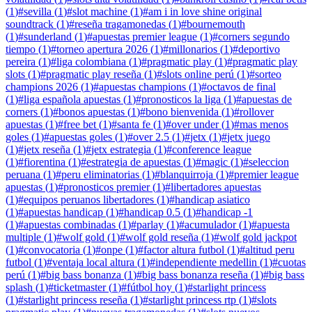
(
1
)
#
sevilla
(
1
)
#
slot machine
(
1
)
#
am i in love shine original
soundtrack
(
1
)
#
reseña tragamonedas
(
1
)
#
bournemouth
(
1
)
#
sunderland
(
1
)
#
apuestas premier league
(
1
)
#
corners segundo
tiempo
(
1
)
#
torneo apertura 2026
(
1
)
#
millonarios
(
1
)
#
deportivo
pereira
(
1
)
#
liga colombiana
(
1
)
#
pragmatic play
(
1
)
#
pragmatic play
slots
(
1
)
#
pragmatic play reseña
(
1
)
#
slots online perú
(
1
)
#
sorteo
champions 2026
(
1
)
#
apuestas champions
(
1
)
#
octavos de final
(
1
)
#
liga española apuestas
(
1
)
#
pronosticos la liga
(
1
)
#
apuestas de
corners
(
1
)
#
bonos apuestas
(
1
)
#
bono bienvenida
(
1
)
#
rollover
apuestas
(
1
)
#
free bet
(
1
)
#
santa fe
(
1
)
#
over under
(
1
)
#
mas menos
goles
(
1
)
#
apuestas goles
(
1
)
#
over 2.5
(
1
)
#
jetx
(
1
)
#
jetx juego
(
1
)
#
jetx reseña
(
1
)
#
jetx estrategia
(
1
)
#
conference league
(
1
)
#
fiorentina
(
1
)
#
estrategia de apuestas
(
1
)
#
magic
(
1
)
#
seleccion
peruana
(
1
)
#
peru eliminatorias
(
1
)
#
blanquirroja
(
1
)
#
premier league
apuestas
(
1
)
#
pronosticos premier
(
1
)
#
libertadores apuestas
(
1
)
#
equipos peruanos libertadores
(
1
)
#
handicap asiatico
(
1
)
#
apuestas handicap
(
1
)
#
handicap 0.5
(
1
)
#
handicap -1
(
1
)
#
apuestas combinadas
(
1
)
#
parlay
(
1
)
#
acumulador
(
1
)
#
apuesta
multiple
(
1
)
#
wolf gold
(
1
)
#
wolf gold reseña
(
1
)
#
wolf gold jackpot
(
1
)
#
convocatoria
(
1
)
#
onpe
(
1
)
#
factor altura futbol
(
1
)
#
altitud peru
futbol
(
1
)
#
ventaja local altura
(
1
)
#
independiente medellin
(
1
)
#
cuotas
perú
(
1
)
#
big bass bonanza
(
1
)
#
big bass bonanza reseña
(
1
)
#
big bass
splash
(
1
)
#
ticketmaster
(
1
)
#
fútbol hoy
(
1
)
#
starlight princess
(
1
)
#
starlight princess reseña
(
1
)
#
starlight princess rtp
(
1
)
#
slots