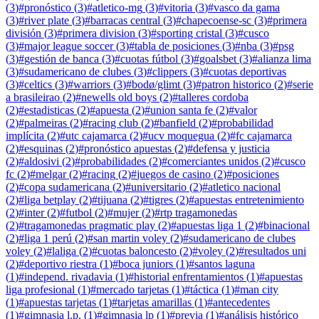
(
3
)
#
pronóstico
(
3
)
#
atletico-mg
(
3
)
#
vitoria
(
3
)
#
vasco da gama
(
3
)
#
river plate
(
3
)
#
barracas central
(
3
)
#
chapecoense-sc
(
3
)
#
primera
división
(
3
)
#
primera division
(
3
)
#
sporting cristal
(
3
)
#
cusco
(
3
)
#
major league soccer
(
3
)
#
tabla de posiciones
(
3
)
#
nba
(
3
)
#
psg
(
3
)
#
gestión de banca
(
3
)
#
cuotas fútbol
(
3
)
#
goalsbet
(
3
)
#
alianza lima
(
3
)
#
sudamericano de clubes
(
3
)
#
clippers
(
3
)
#
cuotas deportivas
(
3
)
#
celtics
(
3
)
#
warriors
(
3
)
#
bodø/glimt
(
3
)
#
patron historico
(
2
)
#
serie
a brasileirao
(
2
)
#
newells old boys
(
2
)
#
talleres cordoba
(
2
)
#
estadisticas
(
2
)
#
apuesta
(
2
)
#
union santa fe
(
2
)
#
valor
(
2
)
#
palmeiras
(
2
)
#
racing club
(
2
)
#
banfield
(
2
)
#
probabilidad
implícita
(
2
)
#
utc cajamarca
(
2
)
#
ucv moquegua
(
2
)
#
fc cajamarca
(
2
)
#
esquinas
(
2
)
#
pronóstico apuestas
(
2
)
#
defensa y justicia
(
2
)
#
aldosivi
(
2
)
#
probabilidades
(
2
)
#
comerciantes unidos
(
2
)
#
cusco
fc
(
2
)
#
melgar
(
2
)
#
racing
(
2
)
#
juegos de casino
(
2
)
#
posiciones
(
2
)
#
copa sudamericana
(
2
)
#
universitario
(
2
)
#
atletico nacional
(
2
)
#
liga betplay
(
2
)
#
tijuana
(
2
)
#
tigres
(
2
)
#
apuestas entretenimiento
(
2
)
#
inter
(
2
)
#
futbol
(
2
)
#
mujer
(
2
)
#
rtp tragamonedas
(
2
)
#
tragamonedas pragmatic play
(
2
)
#
apuestas liga 1
(
2
)
#
binacional
(
2
)
#
liga 1 perú
(
2
)
#
san martin voley
(
2
)
#
sudamericano de clubes
voley
(
2
)
#
laliga
(
2
)
#
cuotas baloncesto
(
2
)
#
voley
(
2
)
#
resultados uni
(
2
)
#
deportivo riestra
(
1
)
#
boca juniors
(
1
)
#
santos laguna
(
1
)
#
independ. rivadavia
(
1
)
#
historial enfrentamientos
(
1
)
#
apuestas
liga profesional
(
1
)
#
mercado tarjetas
(
1
)
#
táctica
(
1
)
#
man city
(
1
)
#
apuestas tarjetas
(
1
)
#
tarjetas amarillas
(
1
)
#
antecedentes
(
1
)
#
gimnasia l.p.
(
1
)
#
gimnasia lp
(
1
)
#
previa
(
1
)
#
análisis histórico