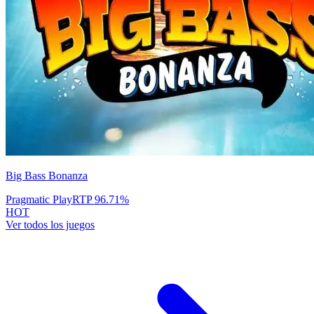
Big Bass Bonanza
Pragmatic Play
RTP
96.71
%
HOT
Ver todos los juegos