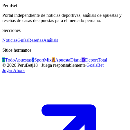
PeruBet
Portal independiente de noticias deportivas, análisis de apuestas y
reseñas de casas de apuestas para el mercado peruano.
Secciones
Noticias
Guías
Reseñas
Análisis
Sitios hermanos
T
TodoApuestas
S
SportMix
A
ApuestaDiaria
D
DeportTotal
©
2026
PeruBet
|
18+ Juega responsablemente
|
GoalsBet
Jugar Ahora