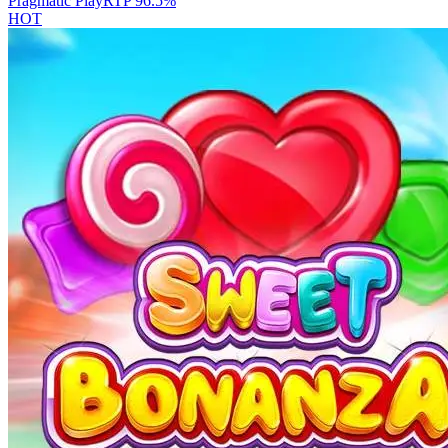
Pragmatic Play
RTP
96.5
%
HOT