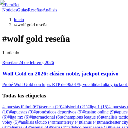
P
PeruBet
Noticias
Guías
Reseñas
Análisis
Inicio
›
#wolf gold reseña
#
wolf gold reseña
1
artículo
Reseñas
·
24 de febrero, 2026
Wolf Gold en 2026: clásico noble, jackpot esquivo
Probé Wolf Gold con lupa: RTP de 96.01%, volatilidad alta y jackpot p
Todas las etiquetas
#
apuestas fútbol
(
67
)
#
serie a
(
29
)
#
historial
(
21
)
#
liga 1
(
15
)
#
apuestas 
(
10
)
#
apuestas
(
9
)
#
pronósticos deportivos
(
9
)
#
casino online
(
9
)
#
apues
(
6
)
#
liga mx
(
6
)
#
internacional
(
6
)
#
champions league
(
6
)
#
analisis tacti
voley
(
5
)
#
análisis táctico
(
4
)
#
monterrey
(
4
)
#
lanus
(
4
)
#
manchester cit
(
4
)
#
alianza
(
4
)
#
arsenal
(
4
)
#
peru
(
4
)
#
atletico paranaense
(
3
)
#
velez sar