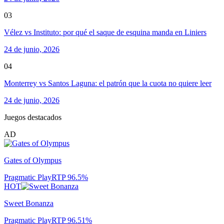
03
Vélez vs Instituto: por qué el saque de esquina manda en Liniers
24 de junio, 2026
04
Monterrey vs Santos Laguna: el patrón que la cuota no quiere leer
24 de junio, 2026
Juegos destacados
AD
Gates of Olympus
Pragmatic Play
RTP
96.5
%
HOT
Sweet Bonanza
Pragmatic Play
RTP
96.51
%