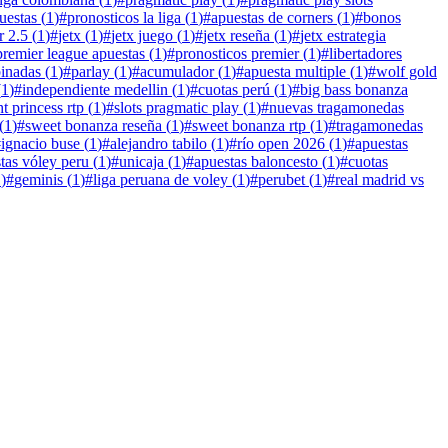
uestas
(
1
)
#
pronosticos la liga
(
1
)
#
apuestas de corners
(
1
)
#
bonos
r 2.5
(
1
)
#
jetx
(
1
)
#
jetx juego
(
1
)
#
jetx reseña
(
1
)
#
jetx estrategia
premier league apuestas
(
1
)
#
pronosticos premier
(
1
)
#
libertadores
inadas
(
1
)
#
parlay
(
1
)
#
acumulador
(
1
)
#
apuesta multiple
(
1
)
#
wolf gold
(
1
)
#
independiente medellin
(
1
)
#
cuotas perú
(
1
)
#
big bass bonanza
ht princess rtp
(
1
)
#
slots pragmatic play
(
1
)
#
nuevas tragamonedas
(
1
)
#
sweet bonanza reseña
(
1
)
#
sweet bonanza rtp
(
1
)
#
tragamonedas
#
ignacio buse
(
1
)
#
alejandro tabilo
(
1
)
#
río open 2026
(
1
)
#
apuestas
tas vóley peru
(
1
)
#
unicaja
(
1
)
#
apuestas baloncesto
(
1
)
#
cuotas
1
)
#
geminis
(
1
)
#
liga peruana de voley
(
1
)
#
perubet
(
1
)
#
real madrid vs