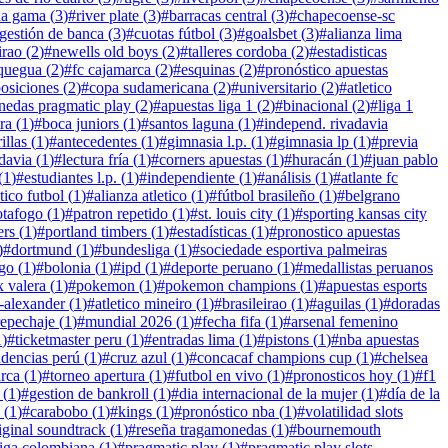
da gama
(
3
)
#
river plate
(
3
)
#
barracas central
(
3
)
#
chapecoense-sc
gestión de banca
(
3
)
#
cuotas fútbol
(
3
)
#
goalsbet
(
3
)
#
alianza lima
irao
(
2
)
#
newells old boys
(
2
)
#
talleres cordoba
(
2
)
#
estadisticas
quegua
(
2
)
#
fc cajamarca
(
2
)
#
esquinas
(
2
)
#
pronóstico apuestas
osiciones
(
2
)
#
copa sudamericana
(
2
)
#
universitario
(
2
)
#
atletico
nedas pragmatic play
(
2
)
#
apuestas liga 1
(
2
)
#
binacional
(
2
)
#
liga 1
ra
(
1
)
#
boca juniors
(
1
)
#
santos laguna
(
1
)
#
independ. rivadavia
illas
(
1
)
#
antecedentes
(
1
)
#
gimnasia l.p.
(
1
)
#
gimnasia lp
(
1
)
#
previa
davia
(
1
)
#
lectura fría
(
1
)
#
corners apuestas
(
1
)
#
huracán
(
1
)
#
juan pablo
(
1
)
#
estudiantes l.p.
(
1
)
#
independiente
(
1
)
#
análisis
(
1
)
#
atlante fc
tico futbol
(
1
)
#
alianza atletico
(
1
)
#
fútbol brasileño
(
1
)
#
belgrano
otafogo
(
1
)
#
patron repetido
(
1
)
#
st. louis city
(
1
)
#
sporting kansas city
ers
(
1
)
#
portland timbers
(
1
)
#
estadísticas
(
1
)
#
pronostico apuestas
)
#
dortmund
(
1
)
#
bundesliga
(
1
)
#
sociedade esportiva palmeiras
igo
(
1
)
#
bolonia
(
1
)
#
ipd
(
1
)
#
deporte peruano
(
1
)
#
medallistas peruanos
x valera
(
1
)
#
pokemon
(
1
)
#
pokemon champions
(
1
)
#
apuestas esports
s-alexander
(
1
)
#
atletico mineiro
(
1
)
#
brasileirao
(
1
)
#
aguilas
(
1
)
#
doradas
repechaje
(
1
)
#
mundial 2026
(
1
)
#
fecha fifa
(
1
)
#
arsenal femenino
1
)
#
ticketmaster peru
(
1
)
#
entradas lima
(
1
)
#
pistons
(
1
)
#
nba apuestas
ndencias perú
(
1
)
#
cruz azul
(
1
)
#
concacaf champions cup
(
1
)
#
chelsea
rca
(
1
)
#
torneo apertura
(
1
)
#
futbol en vivo
(
1
)
#
pronosticos hoy
(
1
)
#
f1
(
1
)
#
gestion de bankroll
(
1
)
#
dia internacional de la mujer
(
1
)
#
día de la
(
1
)
#
carabobo
(
1
)
#
kings
(
1
)
#
pronóstico nba
(
1
)
#
volatilidad slots
riginal soundtrack
(
1
)
#
reseña tragamonedas
(
1
)
#
bournemouth
liga colombiana
(
1
)
#
pragmatic play
(
1
)
#
pragmatic play slots