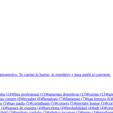
rogresivo. Te cuento lo bueno, lo repetitivo y para quién sí conviene.
nba
(
14
)
#
liga profesional
(
13
)
#
apuestas deportivas
(
13
)
#
cuotas
(
13
)
#
ap
tas corners
(
8
)
#
ecuabet
(
8
)
#
botafogo
(
7
)
#
flamengo
(
7
)
#
san lorenzo
(
6
)
co
(
5
)
#
sao paulo
(
5
)
#
corinthians
(
5
)
#
corners
(
5
)
#
premier league
(
5
)
#
cor
y
(
4
)
#
saques de esquina
(
4
)
#
barcelona
(
4
)
#
probabilidad
(
4
)
#
adt
(
4
)
#
cie
sfield
(
3
)
#
instituto cordoba
(
3
)
#
atletico tucuman
(
3
)
#
remo
(
3
)
#
estudiant