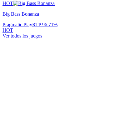
HOT
Big Bass Bonanza
Pragmatic Play
RTP
96.71
%
HOT
Ver todos los juegos