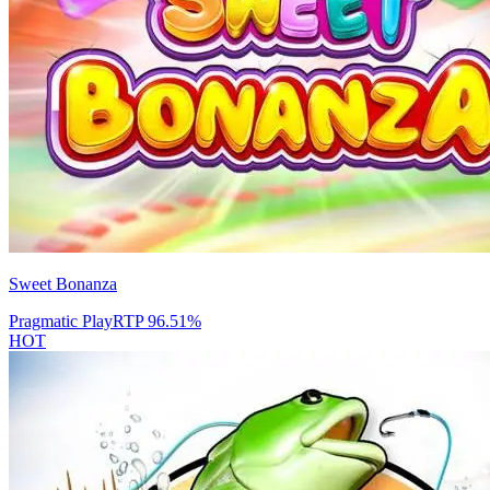
Sweet Bonanza
Pragmatic Play
RTP
96.51
%
HOT