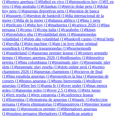
(
1
)
#
torneo apertura
(
1
)
#
futbol en vivo
(
1
)
#
pronosticos hoy
(
1
)
#
f1 en
vivo
(
1
)
#
gp australia
(
1
)
#
chankas
(
1
)
#
precio dolar peru
(
1
)
#
dolar
hoy peru
(
1
)
#
apuestas deportivas peru
(
1
)
#
gestion de banca
(
1
)
#
nuggets
(
1
)
#
gestion de bankroll
(
1
)
#
dia internacional de la
mujer
(
1
)
#
día de la mujer
(
1
)
#
alianza atlético
(
1
)
#
liga 1 peru
(
1
)
#
pelicans
(
1
)
#
nba hoy
(
1
)
#
madureira
(
1
)
#
carioca 2026
(
1
)
#
liga
peruana
(
1
)
#
como
(
1
)
#
copa italia
(
1
)
#
carabobo
(
1
)
#
kings
(
1
)
#
pronóstico nba
(
1
)
#
volatilidad slots
(
1
)
#
tragamonedas
volatilidad
(
1
)
#
slots alta volatilidad
(
1
)
#
bankroll casino
(
1
)
#
real betis
(
1
)
#
sevilla
(
1
)
#
slot machine
(
1
)
#
am i in love shine original
soundtrack
(
1
)
#
reseña tragamonedas
(
1
)
#
bournemouth
(
1
)
#
sunderland
(
1
)
#
apuestas premier league
(
1
)
#
corners segundo
tiempo
(
1
)
#
torneo apertura 2026
(
1
)
#
millonarios
(
1
)
#
deportivo
pereira
(
1
)
#
liga colombiana
(
1
)
#
pragmatic play
(
1
)
#
pragmatic play
slots
(
1
)
#
pragmatic play reseña
(
1
)
#
slots online perú
(
1
)
#
sorteo
champions 2026
(
1
)
#
apuestas champions
(
1
)
#
octavos de final
(
1
)
#
liga española apuestas
(
1
)
#
pronosticos la liga
(
1
)
#
apuestas de
corners
(
1
)
#
bonos apuestas
(
1
)
#
bono bienvenida
(
1
)
#
rollover
apuestas
(
1
)
#
free bet
(
1
)
#
santa fe
(
1
)
#
over under
(
1
)
#
mas menos
goles
(
1
)
#
apuestas goles
(
1
)
#
over 2.5
(
1
)
#
jetx
(
1
)
#
jetx juego
(
1
)
#
jetx reseña
(
1
)
#
jetx estrategia
(
1
)
#
conference league
(
1
)
#
fiorentina
(
1
)
#
estrategia de apuestas
(
1
)
#
magic
(
1
)
#
seleccion
peruana
(
1
)
#
peru eliminatorias
(
1
)
#
blanquirroja
(
1
)
#
premier league
apuestas
(
1
)
#
pronosticos premier
(
1
)
#
libertadores apuestas
(
1
)
#
equipos peruanos libertadores
(
1
)
#
handicap asiatico