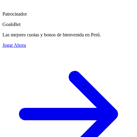
Patrocinador
GoalsBet
Las mejores cuotas y bonos de bienvenida en Perú.
Jugar Ahora