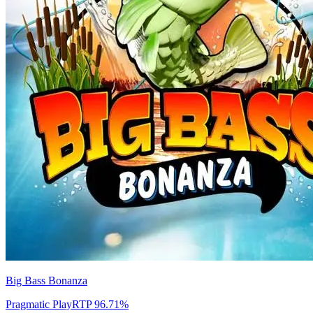
Big Bass Bonanza
Pragmatic Play
RTP
96.71
%