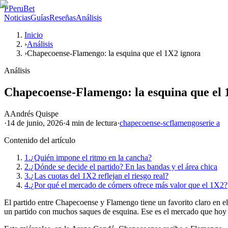
P
PeruBet
Noticias
Guías
Reseñas
Análisis
Inicio
›
Análisis
›
Chapecoense-Flamengo: la esquina que el 1X2 ignora
Análisis
Chapecoense-Flamengo: la esquina que el 
A
Andrés Quispe
·
14 de junio, 2026
·
4 min
de lectura
·
chapecoense-sc
flamengo
serie a
Contenido del artículo
1.
¿Quién impone el ritmo en la cancha?
2.
¿Dónde se decide el partido? En las bandas y el área chica
3.
¿Las cuotas del 1X2 reflejan el riesgo real?
4.
¿Por qué el mercado de córners ofrece más valor que el 1X2?
El partido entre Chapecoense y Flamengo tiene un favorito claro en el
un partido con muchos saques de esquina. Ese es el mercado que hoy 