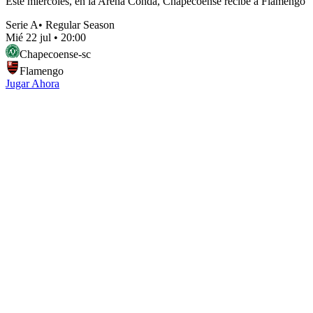
Este miércoles, en la Arena Condá, Chapecoense recibe a Flamengo
Serie A
•
Regular Season
Mié 22 jul
•
20:00
Chapecoense-sc
Flamengo
Jugar Ahora