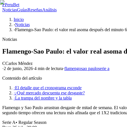
P
PeruBet
Noticias
Guías
Reseñas
Análisis
Inicio
›
Noticias
›
Flamengo-Sao Paulo: el valor real asoma después del minuto 
Noticias
Flamengo-Sao Paulo: el valor real asoma d
C
Carlos Méndez
·
2 de junio, 2026
·
4 min
de lectura
·
flamengo
sao paulo
serie a
Contenido del artículo
·
El detalle que el cronograma esconde
·
¿Qué mercado descuenta ese desgaste?
·
La trampa del nombre y la tabla
Flamengo y Sao Paulo arrastran desgaste de mitad de semana. El valor 
segundo tiempo ofrecen una lectura más afinada que el 1X2 tradiciona
Serie A
•
Regular Season