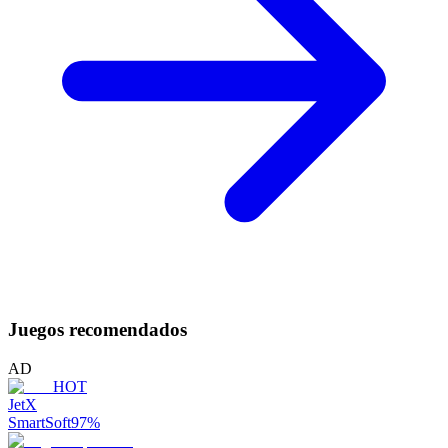
Juegos recomendados
AD
HOT
JetX
SmartSoft
97
%