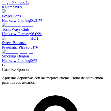
Jingle Express 7s
Kalamba
96
%
Power Pops
Hacksaw Gaming
96.31
%
Toshi Ways Club
Hacksaw Gaming
96.09
%
HOT
Sweet Bonanza
Pragmatic Play
96.51
%
Smoking Dragon
Hacksaw Gaming
96
%
G
GoalsBet
Sponsor
Apuestas deportivas con las mejores cuotas. Bono de bienvenida
para nuevos usuarios.