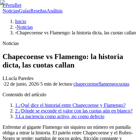
P
PeruBet
Noticias
Guías
Reseñas
Análisis
Inicio
›
Noticias
›
Chapecoense vs Flamengo: la historia dicta, las cuotas callan
Noticias
Chapecoense vs Flamengo: la historia
dicta, las cuotas callan
L
Lucía Paredes
·
22 de junio, 2026
·
5 min
de lectura
·
chapecoense
flamengo
cuotas
Contenido del artículo
1.
¿Qué dice el historial entre Chapecoense y Flamengo?
2.
¿Dónde se esconde el valor con las cuotas aún en blanco?
3.
La paciencia como activo, no como defecto
Enfrentar al gigante Flamengo sin siquiera un número en pantalla
obliga a mirar la historia. El patrón entre Chapecoense y el Rubro-
Negro se repite: partidos de pocos goles, fricción constante y