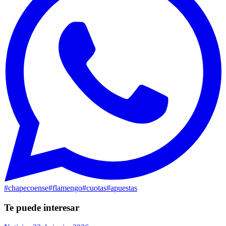
#
chapecoense
#
flamengo
#
cuotas
#
apuestas
Te puede interesar