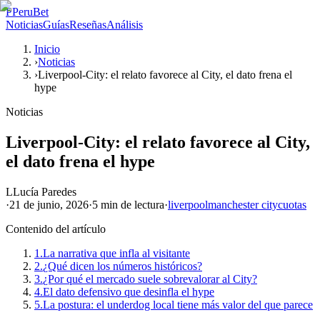
P
PeruBet
Noticias
Guías
Reseñas
Análisis
Inicio
›
Noticias
›
Liverpool-City: el relato favorece al City, el dato frena el
hype
Noticias
Liverpool-City: el relato favorece al City,
el dato frena el hype
L
Lucía Paredes
·
21 de junio, 2026
·
5 min
de lectura
·
liverpool
manchester city
cuotas
Contenido del artículo
1.
La narrativa que infla al visitante
2.
¿Qué dicen los números históricos?
3.
¿Por qué el mercado suele sobrevalorar al City?
4.
El dato defensivo que desinfla el hype
5.
La postura: el underdog local tiene más valor del que parece