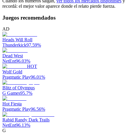
Cuando los números salgan,
ver todos los mercados disponibles
y
recordá: el mejor valor aparece donde el relato pierde fuerza.
Juegos recomendados
AD
Heads Will Roll
Thunderkick
97.59
%
Dead West
NetEnt
96.03
%
HOT
Wolf Gold
Pragmatic Play
96.01
%
Blitz of Olympus
G Games
95.7
%
Hot Fiesta
Pragmatic Play
96.56
%
Rabid Randy Dark Trails
NetEnt
96.13
%
G