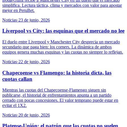
Bodø/Glimt recibe a Manchester City en un duelo que el mercado
simplifica. Lectura táctica, clima y mercados con valor para apostar
mejor en PeruBet.
Noticias
·
23 de junio, 2026
Liverpool vs City: las esquinas que el mercado no lee
El duelo entre Liverpool y Manchester City desprecia un mercado
secundario que paga bien: los corners. La dinámica de ambos
equipos genera muchas esquinas y las cuotas no siempre lo reflejan.
Noticias
·
22 de junio, 2026
Chapecoense vs Flamengo: la historia dicta, las
cuotas callan
Mientras las cuotas del Chapecoense-Flamengo siguen sin
publicarse, el historial de enfrentamientos apunta a un partido
cerrado con pocas concesiones. El valor temprano puede estar en
evitar el 1X2.
Noticias
·
20 de junio, 2026
Platense-Unión: el patrón que las cuotas no suelen