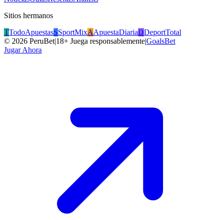
Sitios hermanos
T
TodoApuestas
S
SportMix
A
ApuestaDiaria
D
DeportTotal
©
2026
PeruBet
|
18+ Juega responsablemente
|
GoalsBet
Jugar Ahora