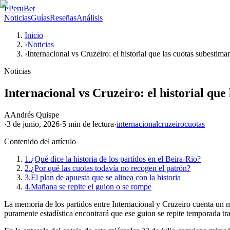
P
PeruBet
Noticias
Guías
Reseñas
Análisis
Inicio
›
Noticias
›
Internacional vs Cruzeiro: el historial que las cuotas subestima
Noticias
Internacional vs Cruzeiro: el historial que
A
Andrés Quispe
·
3 de junio, 2026
·
5 min
de lectura
·
internacional
cruzeiro
cuotas
Contenido del artículo
1.
¿Qué dice la historia de los partidos en el Beira-Rio?
2.
¿Por qué las cuotas todavía no recogen el patrón?
3.
El plan de apuesta que se alinea con la historia
4.
Mañana se repite el guion o se rompe
La memoria de los partidos entre Internacional y Cruzeiro cuenta un
puramente estadística encontrará que ese guion se repite temporada tra