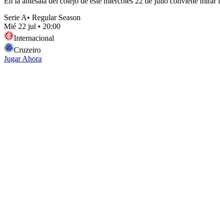
En la antesala del cotejo de este miércoles 22 de julio conviene mirar 
Serie A
•
Regular Season
Mié 22 jul
•
20:00
Internacional
Cruzeiro
Jugar Ahora