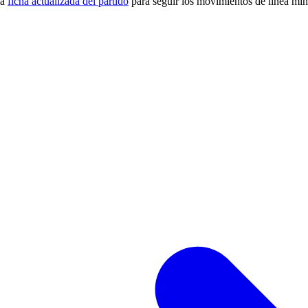
la
ficha actualizada del partido
para seguir los movimientos de línea min