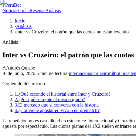
P
PeruBet
Noticias
Guías
Reseñas
Análisis
Inicio
›
Análisis
›
Inter vs Cruzeiro: el patrón que las cuotas no están leyendo
Análisis
Inter vs Cruzeiro: el patrón que las cuotas
A
Andrés Quispe
·
6 de junio, 2026
·
5 min
de lectura
·
internacional
cruzeiro
fútbol brasile
Contenido del artículo
1.
¿Qué esconde el historial entre Inter y Cruzeiro?
2.
¿Por qué se repite el mismo guion?
3.
El mercado que sí conversa con la historia
4.
¿Conviene apostar en vivo o en prematch?
La repetición no es casualidad en este cruce. Internacional y Cruzeiro 
apuesta por espectáculo. Las cuotas planas del 1X2 suelen enfriarse en