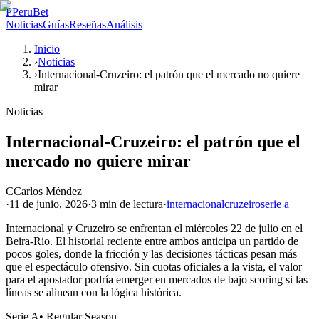
P
PeruBet
Noticias
Guías
Reseñas
Análisis
Inicio
›
Noticias
›
Internacional-Cruzeiro: el patrón que el mercado no quiere
mirar
Noticias
Internacional-Cruzeiro: el patrón que el
mercado no quiere mirar
C
Carlos Méndez
·
11 de junio, 2026
·
3 min
de lectura
·
internacional
cruzeiro
serie a
Internacional y Cruzeiro se enfrentan el miércoles 22 de julio en el
Beira-Rio. El historial reciente entre ambos anticipa un partido de
pocos goles, donde la fricción y las decisiones tácticas pesan más
que el espectáculo ofensivo. Sin cuotas oficiales a la vista, el valor
para el apostador podría emerger en mercados de bajo scoring si las
líneas se alinean con la lógica histórica.
Serie A
•
Regular Season