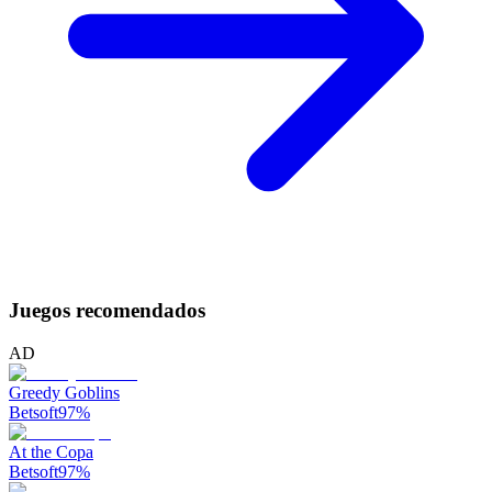
Juegos recomendados
AD
Greedy Goblins
Betsoft
97
%
At the Copa
Betsoft
97
%