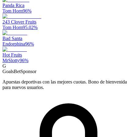
Panda Rica
Tom Horn
96
%
243 Clover Fruits
Tom Horn
95.02
%
Bad Santa
Endorphina
96
%
Hot Fruits
MrSlotty
96
%
G
GoalsBet
Sponsor
Apuestas deportivas con las mejores cuotas. Bono de bienvenida
para nuevos usuarios.