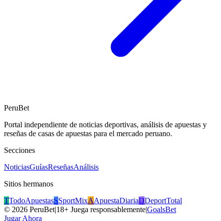
PeruBet
Portal independiente de noticias deportivas, análisis de apuestas y
reseñas de casas de apuestas para el mercado peruano.
Secciones
Noticias
Guías
Reseñas
Análisis
Sitios hermanos
T
TodoApuestas
S
SportMix
A
ApuestaDiaria
D
DeportTotal
©
2026
PeruBet
|
18+ Juega responsablemente
|
GoalsBet
Jugar Ahora