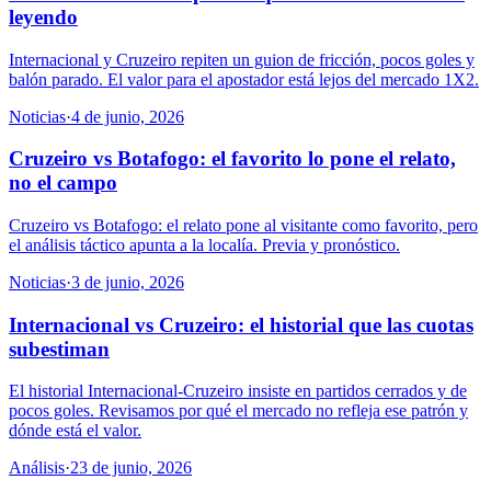
leyendo
Internacional y Cruzeiro repiten un guion de fricción, pocos goles y
balón parado. El valor para el apostador está lejos del mercado 1X2.
Noticias
·
4 de junio, 2026
Cruzeiro vs Botafogo: el favorito lo pone el relato,
no el campo
Cruzeiro vs Botafogo: el relato pone al visitante como favorito, pero
el análisis táctico apunta a la localía. Previa y pronóstico.
Noticias
·
3 de junio, 2026
Internacional vs Cruzeiro: el historial que las cuotas
subestiman
El historial Internacional-Cruzeiro insiste en partidos cerrados y de
pocos goles. Revisamos por qué el mercado no refleja ese patrón y
dónde está el valor.
Análisis
·
23 de junio, 2026