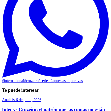
#
internacional
#
cruzeiro
#
serie a
#
apuestas deportivas
Te puede interesar
Análisis
·
6 de junio, 2026
Inter vs Cruzeiro: el patrón que las cuotas no están