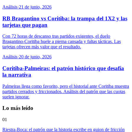
Análisis
·
21 de junio, 2026
RB Bragantino vs Coritiba: la trampa del 1X2 y las
tarjetas que pagan
Con 72 horas de descanso tras partidos exigentes, el duelo
Bragantino-Coritiba huele a pierna cansada y faltas tácticas. Las
tarjetas ofrecen más valor que el resultado.
Análisis
·
20 de junio, 2026
Coritiba-Palmeiras: el patrón histórico que desafía
la narrativa
Palmeiras llega como favorito, pero el historial ante Coritiba muestra
partidos cerrados y friccionados. Análisis del patrón que las cuotas
suelen ignorar.
Lo más leído
01
Riestra-Boca: el patrón que la historia escribe en guion de fricción