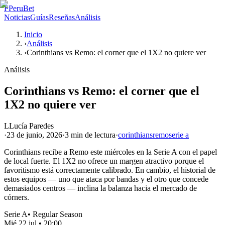
P
PeruBet
Noticias
Guías
Reseñas
Análisis
Inicio
›
Análisis
›
Corinthians vs Remo: el corner que el 1X2 no quiere ver
Análisis
Corinthians vs Remo: el corner que el
1X2 no quiere ver
L
Lucía Paredes
·
23 de junio, 2026
·
3 min
de lectura
·
corinthians
remo
serie a
Corinthians recibe a Remo este miércoles en la Serie A con el papel
de local fuerte. El 1X2 no ofrece un margen atractivo porque el
favoritismo está correctamente calibrado. En cambio, el historial de
estos equipos — uno que ataca por bandas y el otro que concede
demasiados centros — inclina la balanza hacia el mercado de
córners.
Serie A
•
Regular Season
Mié 22 jul
•
20:00