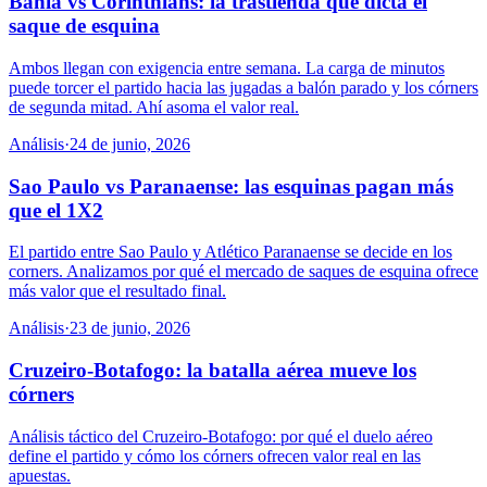
Bahia vs Corinthians: la trastienda que dicta el
saque de esquina
Ambos llegan con exigencia entre semana. La carga de minutos
puede torcer el partido hacia las jugadas a balón parado y los córners
de segunda mitad. Ahí asoma el valor real.
Análisis
·
24 de junio, 2026
Sao Paulo vs Paranaense: las esquinas pagan más
que el 1X2
El partido entre Sao Paulo y Atlético Paranaense se decide en los
corners. Analizamos por qué el mercado de saques de esquina ofrece
más valor que el resultado final.
Análisis
·
23 de junio, 2026
Cruzeiro-Botafogo: la batalla aérea mueve los
córners
Análisis táctico del Cruzeiro-Botafogo: por qué el duelo aéreo
define el partido y cómo los córners ofrecen valor real en las
apuestas.