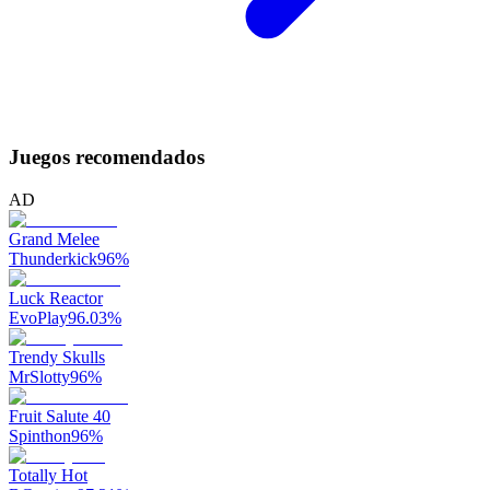
Juegos recomendados
AD
Grand Melee
Thunderkick
96
%
Luck Reactor
EvoPlay
96.03
%
Trendy Skulls
MrSlotty
96
%
Fruit Salute 40
Spinthon
96
%
Totally Hot