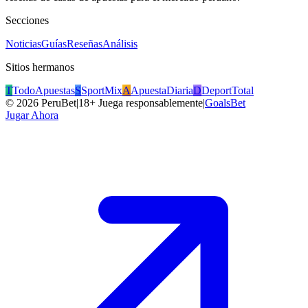
Secciones
Noticias
Guías
Reseñas
Análisis
Sitios hermanos
T
TodoApuestas
S
SportMix
A
ApuestaDiaria
D
DeportTotal
©
2026
PeruBet
|
18+ Juega responsablemente
|
GoalsBet
Jugar Ahora