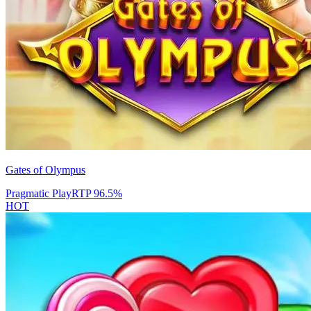
Gates of Olympus
Pragmatic Play
RTP
96.5
%
HOT