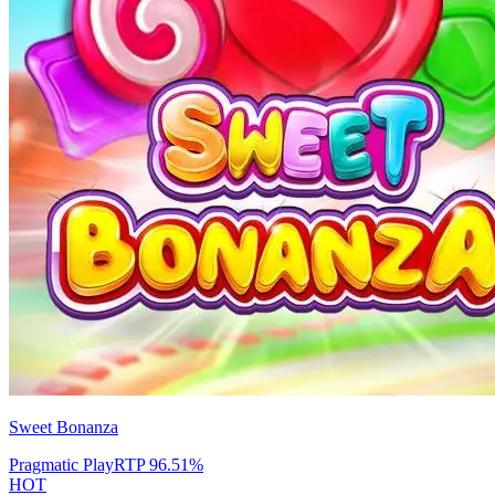
Sweet Bonanza
Pragmatic Play
RTP
96.51
%
HOT