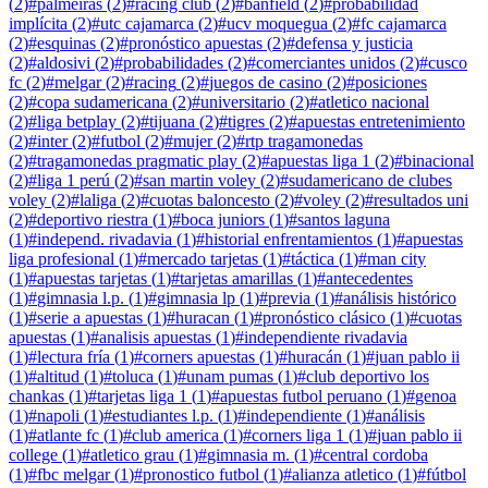
(
2
)
#
palmeiras
(
2
)
#
racing club
(
2
)
#
banfield
(
2
)
#
probabilidad
implícita
(
2
)
#
utc cajamarca
(
2
)
#
ucv moquegua
(
2
)
#
fc cajamarca
(
2
)
#
esquinas
(
2
)
#
pronóstico apuestas
(
2
)
#
defensa y justicia
(
2
)
#
aldosivi
(
2
)
#
probabilidades
(
2
)
#
comerciantes unidos
(
2
)
#
cusco
fc
(
2
)
#
melgar
(
2
)
#
racing
(
2
)
#
juegos de casino
(
2
)
#
posiciones
(
2
)
#
copa sudamericana
(
2
)
#
universitario
(
2
)
#
atletico nacional
(
2
)
#
liga betplay
(
2
)
#
tijuana
(
2
)
#
tigres
(
2
)
#
apuestas entretenimiento
(
2
)
#
inter
(
2
)
#
futbol
(
2
)
#
mujer
(
2
)
#
rtp tragamonedas
(
2
)
#
tragamonedas pragmatic play
(
2
)
#
apuestas liga 1
(
2
)
#
binacional
(
2
)
#
liga 1 perú
(
2
)
#
san martin voley
(
2
)
#
sudamericano de clubes
voley
(
2
)
#
laliga
(
2
)
#
cuotas baloncesto
(
2
)
#
voley
(
2
)
#
resultados uni
(
2
)
#
deportivo riestra
(
1
)
#
boca juniors
(
1
)
#
santos laguna
(
1
)
#
independ. rivadavia
(
1
)
#
historial enfrentamientos
(
1
)
#
apuestas
liga profesional
(
1
)
#
mercado tarjetas
(
1
)
#
táctica
(
1
)
#
man city
(
1
)
#
apuestas tarjetas
(
1
)
#
tarjetas amarillas
(
1
)
#
antecedentes
(
1
)
#
gimnasia l.p.
(
1
)
#
gimnasia lp
(
1
)
#
previa
(
1
)
#
análisis histórico
(
1
)
#
serie a apuestas
(
1
)
#
huracan
(
1
)
#
pronóstico clásico
(
1
)
#
cuotas
apuestas
(
1
)
#
analisis apuestas
(
1
)
#
independiente rivadavia
(
1
)
#
lectura fría
(
1
)
#
corners apuestas
(
1
)
#
huracán
(
1
)
#
juan pablo ii
(
1
)
#
altitud
(
1
)
#
toluca
(
1
)
#
unam pumas
(
1
)
#
club deportivo los
chankas
(
1
)
#
tarjetas liga 1
(
1
)
#
apuestas futbol peruano
(
1
)
#
genoa
(
1
)
#
napoli
(
1
)
#
estudiantes l.p.
(
1
)
#
independiente
(
1
)
#
análisis
(
1
)
#
atlante fc
(
1
)
#
club america
(
1
)
#
corners liga 1
(
1
)
#
juan pablo ii
college
(
1
)
#
atletico grau
(
1
)
#
gimnasia m.
(
1
)
#
central cordoba
(
1
)
#
fbc melgar
(
1
)
#
pronostico futbol
(
1
)
#
alianza atletico
(
1
)
#
fútbol