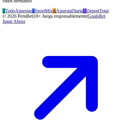
Sitios hermanos
T
TodoApuestas
S
SportMix
A
ApuestaDiaria
D
DeportTotal
©
2026
PeruBet
|
18+ Juega responsablemente
|
GoalsBet
Jugar Ahora