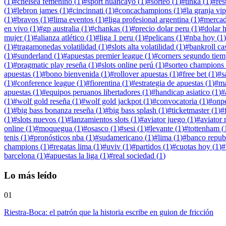
(
1
)
#
chelsea femenino
(
1
)
#
sport huancayo
(
1
)
#
sorteo
(
1
)
#
tinka
(
1
)
#
res
(
1
)
#
lebron james
(
1
)
#
cincinnati
(
1
)
#
concachampions
(
1
)
#
la granja vi
(
1
)
#
bravos
(
1
)
#
lima eventos
(
1
)
#
liga profesional argentina
(
1
)
#
mercad
en vivo
(
1
)
#
gp australia
(
1
)
#
chankas
(
1
)
#
precio dolar peru
(
1
)
#
dolar 
mujer
(
1
)
#
alianza atlético
(
1
)
#
liga 1 peru
(
1
)
#
pelicans
(
1
)
#
nba hoy
(
1
)
(
1
)
#
tragamonedas volatilidad
(
1
)
#
slots alta volatilidad
(
1
)
#
bankroll ca
(
1
)
#
sunderland
(
1
)
#
apuestas premier league
(
1
)
#
corners segundo tie
(
1
)
#
pragmatic play reseña
(
1
)
#
slots online perú
(
1
)
#
sorteo champions
apuestas
(
1
)
#
bono bienvenida
(
1
)
#
rollover apuestas
(
1
)
#
free bet
(
1
)
#
s
(
1
)
#
conference league
(
1
)
#
fiorentina
(
1
)
#
estrategia de apuestas
(
1
)
#
m
apuestas
(
1
)
#
equipos peruanos libertadores
(
1
)
#
handicap asiatico
(
1
)
#
(
1
)
#
wolf gold reseña
(
1
)
#
wolf gold jackpot
(
1
)
#
convocatoria
(
1
)
#
onp
(
1
)
#
big bass bonanza reseña
(
1
)
#
big bass splash
(
1
)
#
ticketmaster
(
1
)
#
(
1
)
#
slots nuevos
(
1
)
#
lanzamientos slots
(
1
)
#
aviator juego
(
1
)
#
aviator 
online
(
1
)
#
moquegua
(
1
)
#
osasco
(
1
)
#
sesi
(
1
)
#
levante
(
1
)
#
tottenham
(
tenis
(
1
)
#
pronósticos nba
(
1
)
#
sudamericano
(
1
)
#
lima
(
1
)
#
banco repub
champions
(
1
)
#
regatas lima
(
1
)
#
uviv
(
1
)
#
partidos
(
1
)
#
cuotas hoy
(
1
)
#
barcelona
(
1
)
#
apuestas la liga
(
1
)
#
real sociedad
(
1
)
Lo más leído
01
Riestra-Boca: el patrón que la historia escribe en guion de fricción