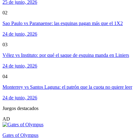
25 de junio, 2026
02
Sao Paulo vs Paranaense: las esquinas pagan más que el 1X2
24 de junio, 2026
03
Vélez vs Instituto: por qué el saque de esquina manda en Liniers
24 de junio, 2026
04
Monterrey vs Santos Laguna: el patrón que la cuota no quiere leer
24 de junio, 2026
Juegos destacados
AD
Gates of Olympus