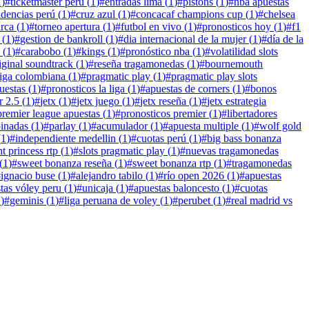
1
)
#
ticketmaster peru
(
1
)
#
entradas lima
(
1
)
#
pistons
(
1
)
#
nba apuestas
ndencias perú
(
1
)
#
cruz azul
(
1
)
#
concacaf champions cup
(
1
)
#
chelsea
rca
(
1
)
#
torneo apertura
(
1
)
#
futbol en vivo
(
1
)
#
pronosticos hoy
(
1
)
#
f1
(
1
)
#
gestion de bankroll
(
1
)
#
dia internacional de la mujer
(
1
)
#
día de la
(
1
)
#
carabobo
(
1
)
#
kings
(
1
)
#
pronóstico nba
(
1
)
#
volatilidad slots
riginal soundtrack
(
1
)
#
reseña tragamonedas
(
1
)
#
bournemouth
liga colombiana
(
1
)
#
pragmatic play
(
1
)
#
pragmatic play slots
uestas
(
1
)
#
pronosticos la liga
(
1
)
#
apuestas de corners
(
1
)
#
bonos
r 2.5
(
1
)
#
jetx
(
1
)
#
jetx juego
(
1
)
#
jetx reseña
(
1
)
#
jetx estrategia
premier league apuestas
(
1
)
#
pronosticos premier
(
1
)
#
libertadores
inadas
(
1
)
#
parlay
(
1
)
#
acumulador
(
1
)
#
apuesta multiple
(
1
)
#
wolf gold
(
1
)
#
independiente medellin
(
1
)
#
cuotas perú
(
1
)
#
big bass bonanza
ht princess rtp
(
1
)
#
slots pragmatic play
(
1
)
#
nuevas tragamonedas
(
1
)
#
sweet bonanza reseña
(
1
)
#
sweet bonanza rtp
(
1
)
#
tragamonedas
#
ignacio buse
(
1
)
#
alejandro tabilo
(
1
)
#
río open 2026
(
1
)
#
apuestas
tas vóley peru
(
1
)
#
unicaja
(
1
)
#
apuestas baloncesto
(
1
)
#
cuotas
1
)
#
geminis
(
1
)
#
liga peruana de voley
(
1
)
#
perubet
(
1
)
#
real madrid vs