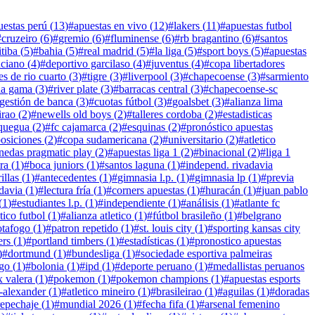
uestas perú
(
13
)
#
apuestas en vivo
(
12
)
#
lakers
(
11
)
#
apuestas futbol
#
cruzeiro
(
6
)
#
gremio
(
6
)
#
fluminense
(
6
)
#
rb bragantino
(
6
)
#
santos
itiba
(
5
)
#
bahia
(
5
)
#
real madrid
(
5
)
#
la liga
(
5
)
#
sport boys
(
5
)
#
apuestas
nciano
(
4
)
#
deportivo garcilaso
(
4
)
#
juventus
(
4
)
#
copa libertadores
es de rio cuarto
(
3
)
#
tigre
(
3
)
#
liverpool
(
3
)
#
chapecoense
(
3
)
#
sarmiento
da gama
(
3
)
#
river plate
(
3
)
#
barracas central
(
3
)
#
chapecoense-sc
gestión de banca
(
3
)
#
cuotas fútbol
(
3
)
#
goalsbet
(
3
)
#
alianza lima
irao
(
2
)
#
newells old boys
(
2
)
#
talleres cordoba
(
2
)
#
estadisticas
quegua
(
2
)
#
fc cajamarca
(
2
)
#
esquinas
(
2
)
#
pronóstico apuestas
osiciones
(
2
)
#
copa sudamericana
(
2
)
#
universitario
(
2
)
#
atletico
nedas pragmatic play
(
2
)
#
apuestas liga 1
(
2
)
#
binacional
(
2
)
#
liga 1
ra
(
1
)
#
boca juniors
(
1
)
#
santos laguna
(
1
)
#
independ. rivadavia
illas
(
1
)
#
antecedentes
(
1
)
#
gimnasia l.p.
(
1
)
#
gimnasia lp
(
1
)
#
previa
davia
(
1
)
#
lectura fría
(
1
)
#
corners apuestas
(
1
)
#
huracán
(
1
)
#
juan pablo
(
1
)
#
estudiantes l.p.
(
1
)
#
independiente
(
1
)
#
análisis
(
1
)
#
atlante fc
tico futbol
(
1
)
#
alianza atletico
(
1
)
#
fútbol brasileño
(
1
)
#
belgrano
otafogo
(
1
)
#
patron repetido
(
1
)
#
st. louis city
(
1
)
#
sporting kansas city
ers
(
1
)
#
portland timbers
(
1
)
#
estadísticas
(
1
)
#
pronostico apuestas
)
#
dortmund
(
1
)
#
bundesliga
(
1
)
#
sociedade esportiva palmeiras
igo
(
1
)
#
bolonia
(
1
)
#
ipd
(
1
)
#
deporte peruano
(
1
)
#
medallistas peruanos
x valera
(
1
)
#
pokemon
(
1
)
#
pokemon champions
(
1
)
#
apuestas esports
s-alexander
(
1
)
#
atletico mineiro
(
1
)
#
brasileirao
(
1
)
#
aguilas
(
1
)
#
doradas
repechaje
(
1
)
#
mundial 2026
(
1
)
#
fecha fifa
(
1
)
#
arsenal femenino