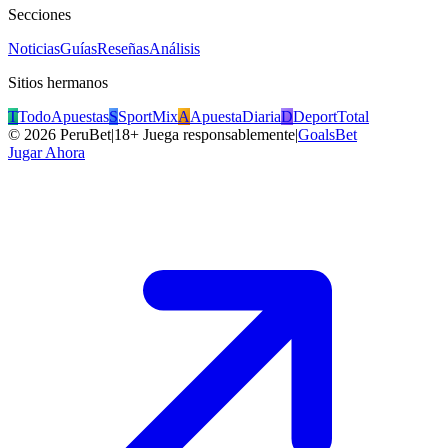
Secciones
Noticias
Guías
Reseñas
Análisis
Sitios hermanos
T
TodoApuestas
S
SportMix
A
ApuestaDiaria
D
DeportTotal
©
2026
PeruBet
|
18+ Juega responsablemente
|
GoalsBet
Jugar Ahora