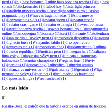
perú
(
1
)
#
big bass bonanza
(
1
)
#
big bass bonanza reseña
(
1
)
#
big bass
splash
(
1
)
#
ticketmaster
(
1
)
#
fútbol hoy
(
1
)
#
starlight princess
(
1
)
#
starlight princess reseña
(
1
)
#
starlight princess rtp
(
1
)
#
slots
pragmatic play
(
1
)
#
nuevas tragamonedas
(
1
)
#
slots nuevos
(
1
)
#
lanzamientos slots
(
1
)
#
aviator juego
(
1
)
#
aviator reseña
(
1
)
#
aviator crash game
(
1
)
#
aviator estrategia
(
1
)
#
sweet bonanza
(
1
)
#
sweet bonanza reseña
(
1
)
#
sweet bonanza rtp
(
1
)
#
tragamonedas
online
(
1
)
#
moquegua
(
1
)
#
osasco
(
1
)
#
sesi
(
1
)
#
levante
(
1
)
#
tottenham
(
1
)
#
san martin
(
1
)
#
voley peru
(
1
)
#
pronóstico deportivo
(
1
)
#
osasuna
(
1
)
#
ignacio buse
(
1
)
#
alejandro tabilo
(
1
)
#
río open 2026
(
1
)
#
apuestas tenis
(
1
)
#
pronósticos nba
(
1
)
#
sudamericano
(
1
)
#
lima
(
1
)
#
banco republica
(
1
)
#
noticias perú
(
1
)
#
meegan hart
(
1
)
#
alianza
lima vóley
(
1
)
#
apuestas vóley peru
(
1
)
#
unicaja
(
1
)
#
apuestas
baloncesto
(
1
)
#
cuotas champions
(
1
)
#
regatas lima
(
1
)
#
uviv
(
1
)
#
partidos
(
1
)
#
cuotas hoy
(
1
)
#
benfica
(
1
)
#
pedro aquino
(
1
)
#
alianza vs universitario
(
1
)
#
galatasaray
(
1
)
#
geminis
(
1
)
#
liga
peruana de voley
(
1
)
#
perubet
(
1
)
#
real madrid vs barcelona
(
1
)
#
apuestas la liga
(
1
)
#
real sociedad
(
1
)
Lo más leído
01
Riestra-Boca: el patrón que la historia escribe en guion de fricción