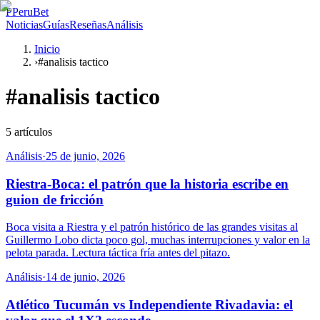
P
PeruBet
Noticias
Guías
Reseñas
Análisis
Inicio
›
#analisis tactico
#
analisis tactico
5
artículos
Análisis
·
25 de junio, 2026
Riestra-Boca: el patrón que la historia escribe en
guion de fricción
Boca visita a Riestra y el patrón histórico de las grandes visitas al
Guillermo Lobo dicta poco gol, muchas interrupciones y valor en la
pelota parada. Lectura táctica fría antes del pitazo.
Análisis
·
14 de junio, 2026
Atlético Tucumán vs Independiente Rivadavia: el