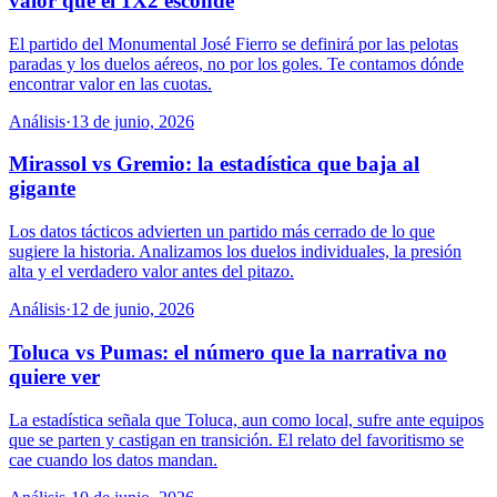
valor que el 1X2 esconde
El partido del Monumental José Fierro se definirá por las pelotas
paradas y los duelos aéreos, no por los goles. Te contamos dónde
encontrar valor en las cuotas.
Análisis
·
13 de junio, 2026
Mirassol vs Gremio: la estadística que baja al
gigante
Los datos tácticos advierten un partido más cerrado de lo que
sugiere la historia. Analizamos los duelos individuales, la presión
alta y el verdadero valor antes del pitazo.
Análisis
·
12 de junio, 2026
Toluca vs Pumas: el número que la narrativa no
quiere ver
La estadística señala que Toluca, aun como local, sufre ante equipos
que se parten y castigan en transición. El relato del favoritismo se
cae cuando los datos mandan.