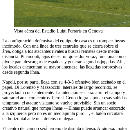
Vista aérea del Estadio Luigi Ferraris en Génova
La configuración defensiva del equipo de casa es un rompecabezas
incómodo. Con una línea de tres centrales que se cierra sobre el
área, obliga a los atacantes rivales a buscar remates desde media
distancia. Pinamonti, lejos de ser un goleador voraz, funciona como
pivote para descargar de espaldas y generar segundas jugadas. Ahí,
los locales encuentran su mayor amenaza: las llegadas sorpresivas
desde segunda línea.
Napoli, por su parte, llega con su 4-3-3 ofensivo bien aceitado en el
papel. Di Lorenzo y Mazzocchi, laterales de largo recorrido, se
proyectarán constantemente. La intención es clara: abrir el campo y
saturar el área con centros. Pero si Genoa logra taponar esas subidas
temprano, el ataque visitante se vuelve previsible. Sin un socio
creativo natural que rompa líneas —Elmas puede arrancar escorado
a la izquierda pero no es un mediapunta puro—, el balón circulará
en horizontal ante una defensa replegada.
El centro del campo será terreno de disputa intensa. Anguissa, motor