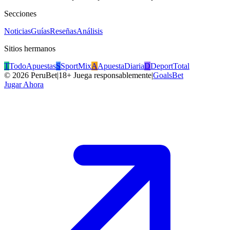
Secciones
Noticias
Guías
Reseñas
Análisis
Sitios hermanos
T
TodoApuestas
S
SportMix
A
ApuestaDiaria
D
DeportTotal
©
2026
PeruBet
|
18+ Juega responsablemente
|
GoalsBet
Jugar Ahora