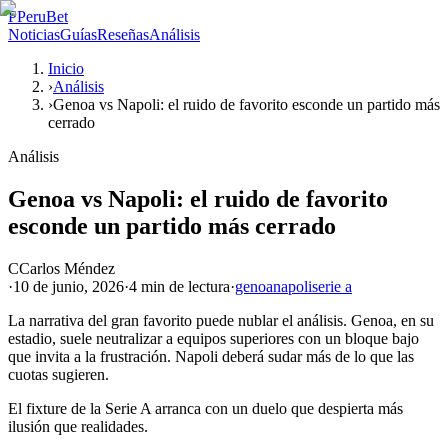
P
PeruBet
Noticias
Guías
Reseñas
Análisis
Inicio
›
Análisis
›
Genoa vs Napoli: el ruido de favorito esconde un partido más
cerrado
Análisis
Genoa vs Napoli: el ruido de favorito
esconde un partido más cerrado
C
Carlos Méndez
·
10 de junio, 2026
·
4 min
de lectura
·
genoa
napoli
serie a
La narrativa del gran favorito puede nublar el análisis. Genoa, en su
estadio, suele neutralizar a equipos superiores con un bloque bajo
que invita a la frustración. Napoli deberá sudar más de lo que las
cuotas sugieren.
El fixture de la Serie A arranca con un duelo que despierta más
ilusión que realidades.