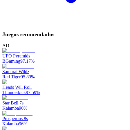
Juegos recomendados
AD
UFO Pyramids
BGaming
97.17
%
Samurai Wildz
Red Tiger
95.89
%
Heads Will Roll
Thunderkick
97.59
%
Star Bell 7s
Kalamba
96
%
Prosperous 8s
Kalamba
96
%