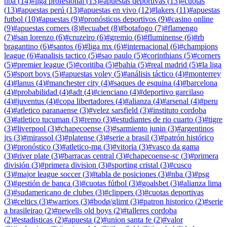
nba
(
14
)
#
liga profesional
(
13
)
#
apuestas deportivas
(
13
)
#
cuotas
(
13
)
#
apuestas perú
(
13
)
#
apuestas en vivo
(
12
)
#
lakers
(
11
)
#
apuestas
futbol
(
10
)
#
apuestas
(
9
)
#
pronósticos deportivos
(
9
)
#
casino online
(
9
)
#
apuestas corners
(
8
)
#
ecuabet
(
8
)
#
botafogo
(
7
)
#
flamengo
(
7
)
#
san lorenzo
(
6
)
#
cruzeiro
(
6
)
#
gremio
(
6
)
#
fluminense
(
6
)
#
rb
bragantino
(
6
)
#
santos
(
6
)
#
liga mx
(
6
)
#
internacional
(
6
)
#
champions
league
(
6
)
#
analisis tactico
(
5
)
#
sao paulo
(
5
)
#
corinthians
(
5
)
#
corners
(
5
)
#
premier league
(
5
)
#
coritiba
(
5
)
#
bahia
(
5
)
#
real madrid
(
5
)
#
la liga
(
5
)
#
sport boys
(
5
)
#
apuestas voley
(
5
)
#
análisis táctico
(
4
)
#
monterrey
(
4
)
#
lanus
(
4
)
#
manchester city
(
4
)
#
saques de esquina
(
4
)
#
barcelona
(
4
)
#
probabilidad
(
4
)
#
adt
(
4
)
#
cienciano
(
4
)
#
deportivo garcilaso
(
4
)
#
juventus
(
4
)
#
copa libertadores
(
4
)
#
alianza
(
4
)
#
arsenal
(
4
)
#
peru
(
4
)
#
atletico paranaense
(
3
)
#
velez sarsfield
(
3
)
#
instituto cordoba
(
3
)
#
atletico tucuman
(
3
)
#
remo
(
3
)
#
estudiantes de rio cuarto
(
3
)
#
tigre
(
3
)
#
liverpool
(
3
)
#
chapecoense
(
3
)
#
sarmiento junin
(
3
)
#
argentinos
jrs
(
3
)
#
mirassol
(
3
)
#
platense
(
3
)
#
serie a brasil
(
3
)
#
patrón histórico
(
3
)
#
pronóstico
(
3
)
#
atletico-mg
(
3
)
#
vitoria
(
3
)
#
vasco da gama
(
3
)
#
river plate
(
3
)
#
barracas central
(
3
)
#
chapecoense-sc
(
3
)
#
primera
división
(
3
)
#
primera division
(
3
)
#
sporting cristal
(
3
)
#
cusco
(
3
)
#
major league soccer
(
3
)
#
tabla de posiciones
(
3
)
#
nba
(
3
)
#
psg
(
3
)
#
gestión de banca
(
3
)
#
cuotas fútbol
(
3
)
#
goalsbet
(
3
)
#
alianza lima
(
3
)
#
sudamericano de clubes
(
3
)
#
clippers
(
3
)
#
cuotas deportivas
(
3
)
#
celtics
(
3
)
#
warriors
(
3
)
#
bodø/glimt
(
3
)
#
patron historico
(
2
)
#
serie
a brasileirao
(
2
)
#
newells old boys
(
2
)
#
talleres cordoba
(
2
)
#
estadisticas
(
2
)
#
apuesta
(
2
)
#
union santa fe
(
2
)
#
valor