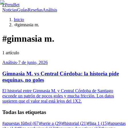
P
PeruBet
Noticias
Guías
Reseñas
Análisis
Inicio
›
#gimnasia m.
#
gimnasia m.
1
artículo
Análisis
·
7 de junio, 2026
Gimnasia M. vs Central Córdoba: la historia pide
esquinas, no goles
El historial entre Gimnasia M. y Central Córdoba de Santiago
esconde un patrón de pocos goles y mucha fricción. Los datos
sugieren que el valor real está lejos del 1X2.
Todas las etiquetas
#
apuestas fútbol
(
67
)
#
serie a
(
29
)
#
historial
(
21
)
#
liga 1
(
15
)
#
apuestas