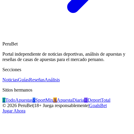
PeruBet
Portal independiente de noticias deportivas, análisis de apuestas y
reseñas de casas de apuestas para el mercado peruano.
Secciones
Noticias
Guías
Reseñas
Análisis
Sitios hermanos
T
TodoApuestas
S
SportMix
A
ApuestaDiaria
D
DeportTotal
©
2026
PeruBet
|
18+ Juega responsablemente
|
GoalsBet
Jugar Ahora