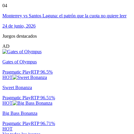
04
Monterrey vs Santos Laguna: el patrón que la cuota no quiere leer
24 de junio, 2026
Juegos destacados
AD
Gates of Olympus
Pragmatic Play
RTP
96.5
%
HOT
Sweet Bonanza
Pragmatic Play
RTP
96.51
%
HOT
Big Bass Bonanza
Pragmatic Play
RTP
96.71
%
HOT