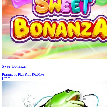
Sweet Bonanza
Pragmatic Play
RTP
96.51
%
HOT