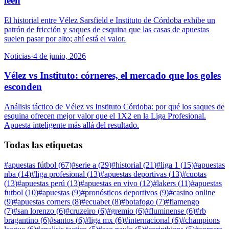
leen
El historial entre Vélez Sarsfield e Instituto de Córdoba exhibe un
patrón de fricción y saques de esquina que las casas de apuestas
suelen pasar por alto; ahí está el valor.
Noticias
·
4 de junio, 2026
Vélez vs Instituto: córneres, el mercado que los goles
esconden
Análisis táctico de Vélez vs Instituto Córdoba: por qué los saques de
esquina ofrecen mejor valor que el 1X2 en la Liga Profesional.
Apuesta inteligente más allá del resultado.
Todas las etiquetas
#
apuestas fútbol
(
67
)
#
serie a
(
29
)
#
historial
(
21
)
#
liga 1
(
15
)
#
apuestas
nba
(
14
)
#
liga profesional
(
13
)
#
apuestas deportivas
(
13
)
#
cuotas
(
13
)
#
apuestas perú
(
13
)
#
apuestas en vivo
(
12
)
#
lakers
(
11
)
#
apuestas
futbol
(
10
)
#
apuestas
(
9
)
#
pronósticos deportivos
(
9
)
#
casino online
(
9
)
#
apuestas corners
(
8
)
#
ecuabet
(
8
)
#
botafogo
(
7
)
#
flamengo
(
7
)
#
san lorenzo
(
6
)
#
cruzeiro
(
6
)
#
gremio
(
6
)
#
fluminense
(
6
)
#
rb
bragantino
(
6
)
#
santos
(
6
)
#
liga mx
(
6
)
#
internacional
(
6
)
#
champions