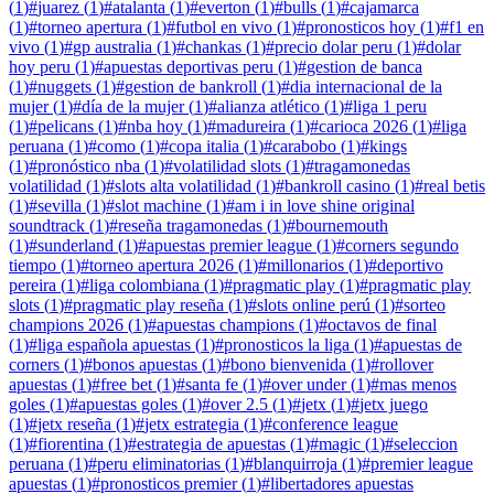
(
1
)
#
juarez
(
1
)
#
atalanta
(
1
)
#
everton
(
1
)
#
bulls
(
1
)
#
cajamarca
(
1
)
#
torneo apertura
(
1
)
#
futbol en vivo
(
1
)
#
pronosticos hoy
(
1
)
#
f1 en
vivo
(
1
)
#
gp australia
(
1
)
#
chankas
(
1
)
#
precio dolar peru
(
1
)
#
dolar
hoy peru
(
1
)
#
apuestas deportivas peru
(
1
)
#
gestion de banca
(
1
)
#
nuggets
(
1
)
#
gestion de bankroll
(
1
)
#
dia internacional de la
mujer
(
1
)
#
día de la mujer
(
1
)
#
alianza atlético
(
1
)
#
liga 1 peru
(
1
)
#
pelicans
(
1
)
#
nba hoy
(
1
)
#
madureira
(
1
)
#
carioca 2026
(
1
)
#
liga
peruana
(
1
)
#
como
(
1
)
#
copa italia
(
1
)
#
carabobo
(
1
)
#
kings
(
1
)
#
pronóstico nba
(
1
)
#
volatilidad slots
(
1
)
#
tragamonedas
volatilidad
(
1
)
#
slots alta volatilidad
(
1
)
#
bankroll casino
(
1
)
#
real betis
(
1
)
#
sevilla
(
1
)
#
slot machine
(
1
)
#
am i in love shine original
soundtrack
(
1
)
#
reseña tragamonedas
(
1
)
#
bournemouth
(
1
)
#
sunderland
(
1
)
#
apuestas premier league
(
1
)
#
corners segundo
tiempo
(
1
)
#
torneo apertura 2026
(
1
)
#
millonarios
(
1
)
#
deportivo
pereira
(
1
)
#
liga colombiana
(
1
)
#
pragmatic play
(
1
)
#
pragmatic play
slots
(
1
)
#
pragmatic play reseña
(
1
)
#
slots online perú
(
1
)
#
sorteo
champions 2026
(
1
)
#
apuestas champions
(
1
)
#
octavos de final
(
1
)
#
liga española apuestas
(
1
)
#
pronosticos la liga
(
1
)
#
apuestas de
corners
(
1
)
#
bonos apuestas
(
1
)
#
bono bienvenida
(
1
)
#
rollover
apuestas
(
1
)
#
free bet
(
1
)
#
santa fe
(
1
)
#
over under
(
1
)
#
mas menos
goles
(
1
)
#
apuestas goles
(
1
)
#
over 2.5
(
1
)
#
jetx
(
1
)
#
jetx juego
(
1
)
#
jetx reseña
(
1
)
#
jetx estrategia
(
1
)
#
conference league
(
1
)
#
fiorentina
(
1
)
#
estrategia de apuestas
(
1
)
#
magic
(
1
)
#
seleccion
peruana
(
1
)
#
peru eliminatorias
(
1
)
#
blanquirroja
(
1
)
#
premier league
apuestas
(
1
)
#
pronosticos premier
(
1
)
#
libertadores apuestas