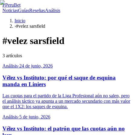
P
PeruBet
Noticias
Guías
Reseñas
Análisis
Inicio
›
#velez sarsfield
#
velez sarsfield
3
artículos
Análisis
·
24 de junio, 2026
Vélez vs Instituto: por qué el saque de esquina
manda en Liniers
Las cuotas para el partido de la Liga Profesional aún no salen, pero
el análisis táctico ya apunta a un mercado secundario con más valor
que el 1X2: los saques de esquina.
Análisis
·
5 de junio, 2026
Vélez vs Instituto: el patrón que las cuotas aún no