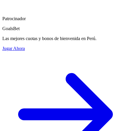
Patrocinador
GoalsBet
Las mejores cuotas y bonos de bienvenida en Perú.
Jugar Ahora