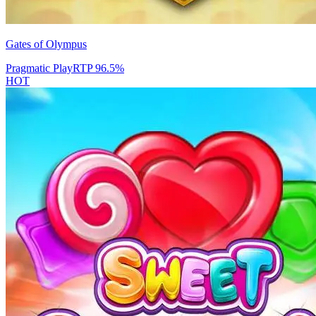
Gates of Olympus
Pragmatic Play
RTP
96.5
%
HOT