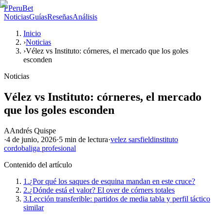
P
PeruBet
Noticias
Guías
Reseñas
Análisis
Inicio
›
Noticias
›
Vélez vs Instituto: córneres, el mercado que los goles
esconden
Noticias
Vélez vs Instituto: córneres, el mercado
que los goles esconden
A
Andrés Quispe
·
4 de junio, 2026
·
5 min
de lectura
·
velez sarsfield
instituto
cordoba
liga profesional
Contenido del artículo
1.
¿Por qué los saques de esquina mandan en este cruce?
2.
¿Dónde está el valor? El over de córners totales
3.
Lección transferible: partidos de media tabla y perfil táctico
similar