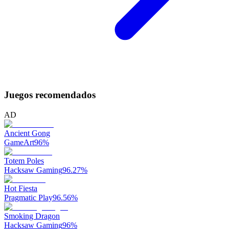
Juegos recomendados
AD
Ancient Gong
GameArt
96
%
Totem Poles
Hacksaw Gaming
96.27
%
Hot Fiesta
Pragmatic Play
96.56
%
Smoking Dragon
Hacksaw Gaming
96
%