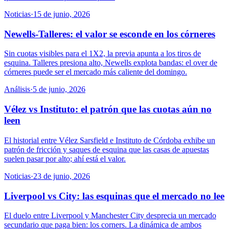
Noticias
·
15 de junio, 2026
Newells-Talleres: el valor se esconde en los córneres
Sin cuotas visibles para el 1X2, la previa apunta a los tiros de
esquina. Talleres presiona alto, Newells explota bandas: el over de
córneres puede ser el mercado más caliente del domingo.
Análisis
·
5 de junio, 2026
Vélez vs Instituto: el patrón que las cuotas aún no
leen
El historial entre Vélez Sarsfield e Instituto de Córdoba exhibe un
patrón de fricción y saques de esquina que las casas de apuestas
suelen pasar por alto; ahí está el valor.
Noticias
·
23 de junio, 2026
Liverpool vs City: las esquinas que el mercado no lee
El duelo entre Liverpool y Manchester City desprecia un mercado
secundario que paga bien: los corners. La dinámica de ambos