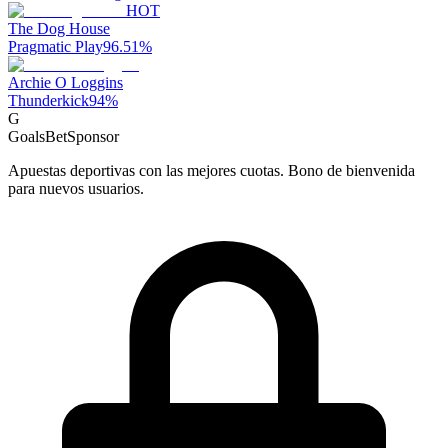
HOT
The Dog House
Pragmatic Play
96.51
%
Archie O Loggins
Thunderkick
94
%
G
GoalsBet
Sponsor
Apuestas deportivas con las mejores cuotas. Bono de bienvenida
para nuevos usuarios.