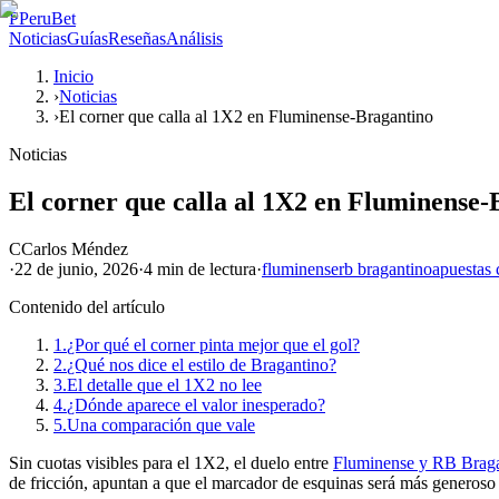
P
PeruBet
Noticias
Guías
Reseñas
Análisis
Inicio
›
Noticias
›
El corner que calla al 1X2 en Fluminense-Bragantino
Noticias
El corner que calla al 1X2 en Fluminense-
C
Carlos Méndez
·
22 de junio, 2026
·
4 min
de lectura
·
fluminense
rb bragantino
apuestas 
Contenido del artículo
1.
¿Por qué el corner pinta mejor que el gol?
2.
¿Qué nos dice el estilo de Bragantino?
3.
El detalle que el 1X2 no lee
4.
¿Dónde aparece el valor inesperado?
5.
Una comparación que vale
Sin cuotas visibles para el 1X2, el duelo entre
Fluminense y RB Brag
de fricción, apuntan a que el marcador de esquinas será más generoso 